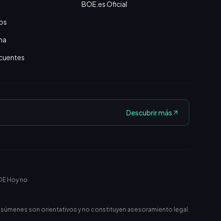
BOE.es Oficial
os
na
cuentes
Descubrir más
OE Hoy no
esúmenes son orientativos y no constituyen asesoramiento legal.