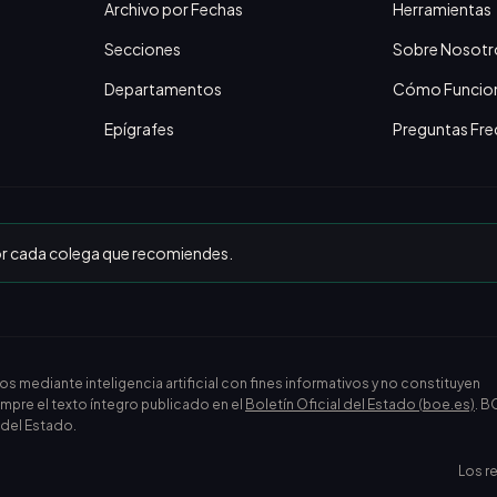
Archivo por Fechas
Herramientas
Secciones
Sobre Nosotr
Departamentos
Cómo Funcio
Epígrafes
Preguntas Fre
or cada colega que recomiendes.
ediante inteligencia artificial con fines informativos y no constituyen
empre el texto íntegro publicado en el
Boletín Oficial del Estado (boe.es)
. B
l del Estado.
Los r