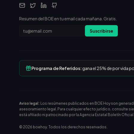
Resumen del BOE en tu email cada mañana. Gratis.
Email
Suscribirse
Programa de Referidos:
gana el 25% de por vida p
Aviso legal:
Los resúmenes publicados en BOE Hoy son generados m
asesoramiento legal. Para cualquier efecto jurídico, consulte si
está afiliado ni patrocinado por la Agencia Estatal Boletín Oficia
©
2026
boehoy. Todos los derechos reservados.