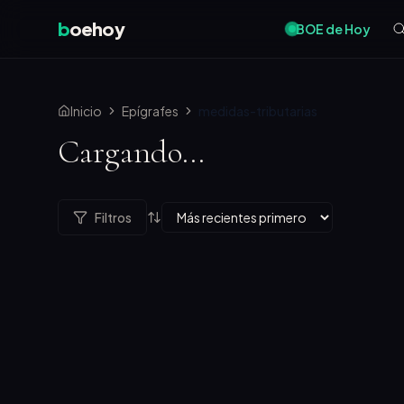
b
oehoy
BOE de Hoy
Inicio
Epígrafes
medidas-tributarias
Cargando...
Filtros