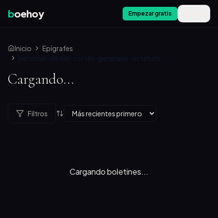
b
oehoy
Empezar gratis
Menú
Inicio
Epígrafes
personal-de-las-cortes-generales-estatuto
Cargando...
Filtros
Cargando boletines...