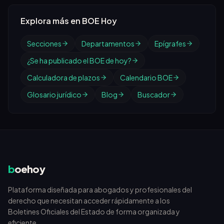
Explora más en BOE Hoy
Secciones
Departamentos
Epígrafes
¿Se ha publicado el BOE de hoy?
Calculadora de plazos
Calendario BOE
Glosario jurídico
Blog
Buscador
b
oehoy
Plataforma diseñada para abogados y profesionales del
derecho que necesitan acceder rápidamente a los
Boletines Oficiales del Estado de forma organizada y
eficiente.