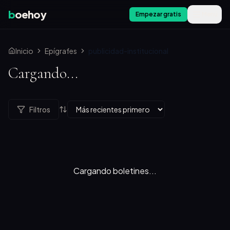
b
oehoy
Empezar gratis
Menú
Inicio
Epígrafes
publicidad-institucional
Cargando...
Filtros
Cargando boletines...