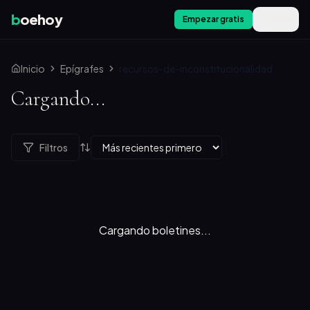
b
oehoy
Empezar gratis
Menú
Inicio
Epígrafes
recursos-de-inconstitucionalidad
Cargando...
Filtros
Cargando boletines...