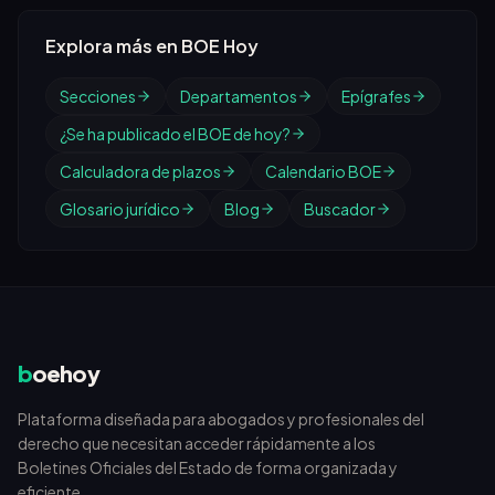
Explora más en BOE Hoy
Secciones
Departamentos
Epígrafes
¿Se ha publicado el BOE de hoy?
Calculadora de plazos
Calendario BOE
Glosario jurídico
Blog
Buscador
b
oehoy
Plataforma diseñada para abogados y profesionales del
derecho que necesitan acceder rápidamente a los
Boletines Oficiales del Estado de forma organizada y
eficiente.