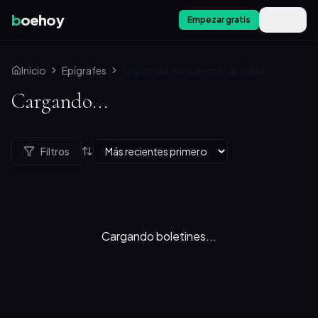
b
oehoy
Empezar gratis
Menú
Inicio
Epígrafes
seguridad-social-contabilidad
Cargando...
Filtros
Cargando boletines...