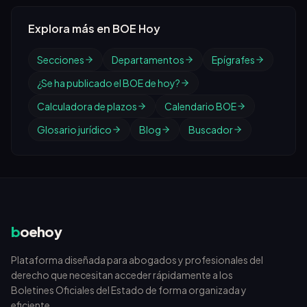
Explora más en BOE Hoy
Secciones
Departamentos
Epígrafes
¿Se ha publicado el BOE de hoy?
Calculadora de plazos
Calendario BOE
Glosario jurídico
Blog
Buscador
b
oehoy
Plataforma diseñada para abogados y profesionales del
derecho que necesitan acceder rápidamente a los
Boletines Oficiales del Estado de forma organizada y
eficiente.