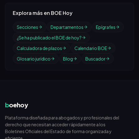
Explora más en BOE Hoy
Secciones
Departamentos
Epígrafes
¿Se ha publicado el BOE de hoy?
Calculadora de plazos
Calendario BOE
Glosario jurídico
Blog
Buscador
b
oehoy
Plataforma diseñada para abogados y profesionales del
derecho que necesitan acceder rápidamente a los
Boletines Oficiales del Estado de forma organizada y
eficiente.