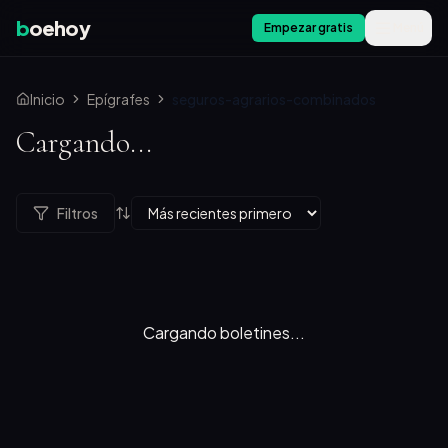
b
oehoy
Empezar gratis
Menú
Inicio
Epígrafes
seguros-agrarios-combinados
Cargando...
Filtros
Cargando boletines...