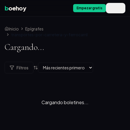
b
oehoy
Empezar gratis
Menú
Inicio
Epígrafes
transportes-por-carretera-y-ferrocarril
Cargando...
Filtros
Cargando boletines...