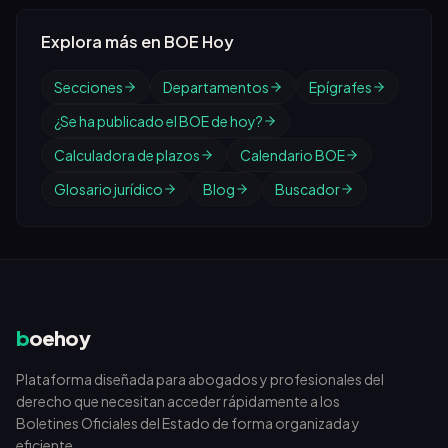
Explora más en BOE Hoy
Secciones
Departamentos
Epígrafes
¿Se ha publicado el BOE de hoy?
Calculadora de plazos
Calendario BOE
Glosario jurídico
Blog
Buscador
b
oehoy
Plataforma diseñada para abogados y profesionales del
derecho que necesitan acceder rápidamente a los
Boletines Oficiales del Estado de forma organizada y
eficiente.