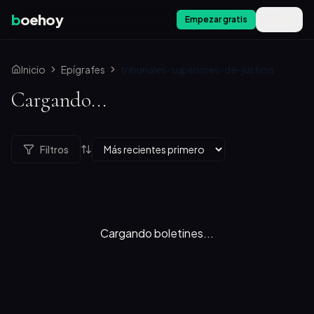
b
oehoy
Empezar gratis
Menú
Inicio
Epígrafes
tribunales-superiores-de-justicia
Cargando...
Filtros
Cargando boletines...