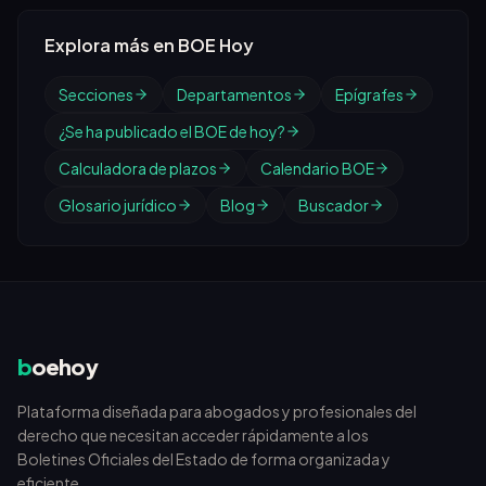
Explora más en BOE Hoy
Secciones
Departamentos
Epígrafes
¿Se ha publicado el BOE de hoy?
Calculadora de plazos
Calendario BOE
Glosario jurídico
Blog
Buscador
b
oehoy
Plataforma diseñada para abogados y profesionales del
derecho que necesitan acceder rápidamente a los
Boletines Oficiales del Estado de forma organizada y
eficiente.