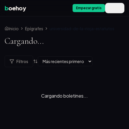
b
oehoy
Empezar gratis
Menú
Inicio
Epígrafes
universidad-de-la-rioja-estatutos
Cargando...
Filtros
Cargando boletines...