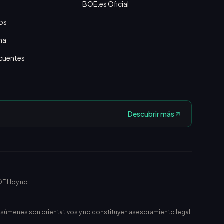
BOE.es Oficial
os
na
cuentes
Descubrir más
OE Hoy no
esúmenes son orientativos y no constituyen asesoramiento legal.