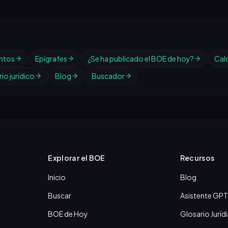
ntos
Epígrafes
¿Se ha publicado el BOE de hoy?
Cal
io jurídico
Blog
Buscador
Explorar el BOE
Recursos
Inicio
Blog
Buscar
Asistente GPT
BOE de Hoy
Glosario Juríd