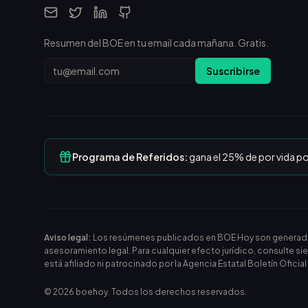
Resumen del BOE en tu email cada mañana. Gratis.
Email
Suscribirse
Programa de Referidos:
gana el 25% de por vida p
Aviso legal:
Los resúmenes publicados en BOE Hoy son generados m
asesoramiento legal. Para cualquier efecto jurídico, consulte si
está afiliado ni patrocinado por la Agencia Estatal Boletín Oficia
©
2026
boehoy. Todos los derechos reservados.