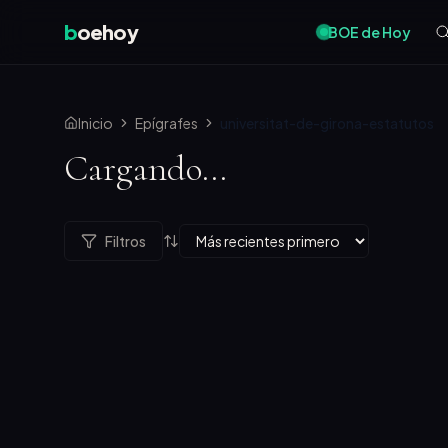
b
oehoy
BOE de Hoy
Inicio
Epígrafes
universitat-de-girona-estatutos
Cargando...
Filtros