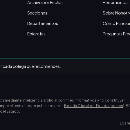
Archivo por Fechas
Herramientas
Secciones
Sobre Nosotr
Departamentos
Cómo Funcio
Epígrafes
Preguntas Fre
or cada colega que recomiendes.
ediante inteligencia artificial con fines informativos y no constituyen
empre el texto íntegro publicado en el
Boletín Oficial del Estado (boe.es)
. B
l del Estado.
Los r