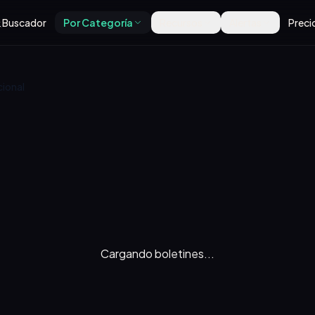
Buscador
Por Categoría
Recursos
Alertas
Preci
cional
Cargando boletines...