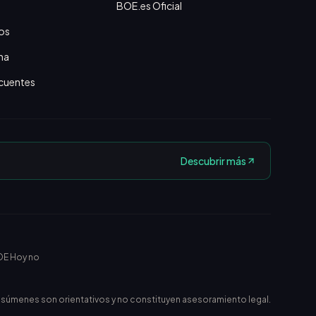
BOE.es Oficial
os
na
cuentes
Descubrir más
OE Hoy no
esúmenes son orientativos y no constituyen asesoramiento legal.