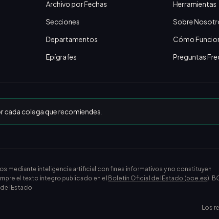
Archivo por Fechas
Herramientas
Secciones
Sobre Nosotr
Departamentos
Cómo Funcio
Epígrafes
Preguntas Fre
or cada colega que recomiendes.
ediante inteligencia artificial con fines informativos y no constituyen
empre el texto íntegro publicado en el
Boletín Oficial del Estado (boe.es)
. B
l del Estado.
Los r