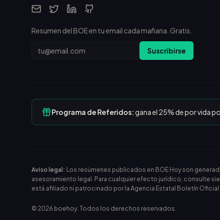
Resumen del BOE en tu email cada mañana. Gratis.
Email
Suscribirse
Programa de Referidos:
gana el 25% de por vida p
Aviso legal:
Los resúmenes publicados en BOE Hoy son generados m
asesoramiento legal. Para cualquier efecto jurídico, consulte si
está afiliado ni patrocinado por la Agencia Estatal Boletín Oficia
©
2026
boehoy. Todos los derechos reservados.