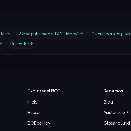
afes
¿Se ha publicado el BOE de hoy?
Calculadora de plaz
Buscador
Explorar el BOE
Recursos
Inicio
Blog
Buscar
Asistente GPT
BOE de Hoy
Glosario Juríd