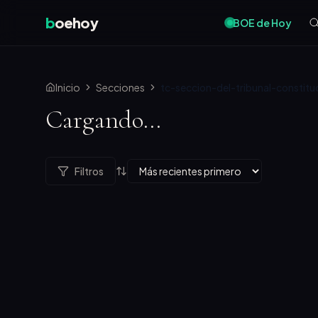
b
oehoy
BOE de Hoy
Inicio
Secciones
tc-seccion-del-tribunal-constitu
Cargando...
Filtros