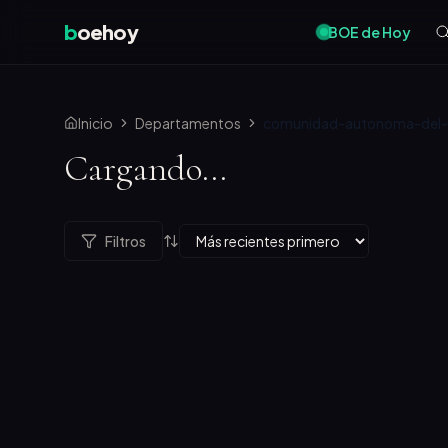
b
oehoy
BOE de Hoy
Inicio
Departamentos
comunidad-autonoma-del-p
Cargando...
Filtros