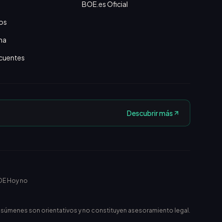
BOE.es Oficial
os
na
cuentes
Descubrir más
OE Hoy no
esúmenes son orientativos y no constituyen asesoramiento legal.