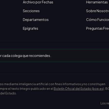
Archivo por Fechas
Herramientas
Secciones
Sobre Nosotr
Departamentos
Cómo Funcio
Epígrafes
Preguntas Fre
or cada colega que recomiendes.
ediante inteligencia artificial con fines informativos y no constituyen
empre el texto íntegro publicado en el
Boletín Oficial del Estado (boe.es)
. B
l del Estado.
Los r