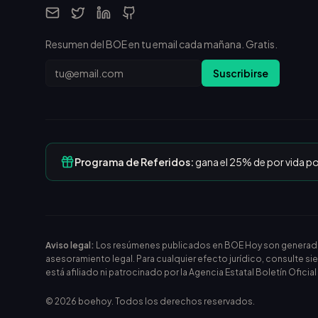
Resumen del BOE en tu email cada mañana. Gratis.
Email
Suscribirse
Programa de Referidos:
gana el 25% de por vida p
Aviso legal:
Los resúmenes publicados en BOE Hoy son generados m
asesoramiento legal. Para cualquier efecto jurídico, consulte si
está afiliado ni patrocinado por la Agencia Estatal Boletín Oficia
©
2026
boehoy. Todos los derechos reservados.