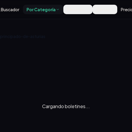
Buscador
Por Categoría
Recursos
Alertas
Preci
rincipado-de-asturias
Cargando boletines...