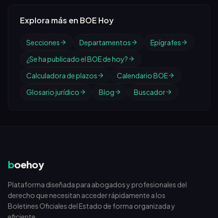
Explora más en BOE Hoy
Secciones
Departamentos
Epígrafes
¿Se ha publicado el BOE de hoy?
Calculadora de plazos
Calendario BOE
Glosario jurídico
Blog
Buscador
b
oehoy
Plataforma diseñada para abogados y profesionales del
derecho que necesitan acceder rápidamente a los
Boletines Oficiales del Estado de forma organizada y
eficiente.