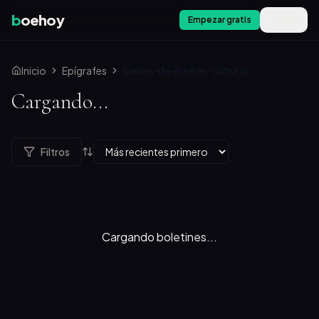
b
oehoy
Empezar gratis
Menú
Inicio
Epígrafes
bienes-de-interes-cultural
Cargando...
Filtros
Cargando boletines...