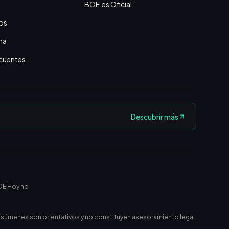
BOE.es Oficial
os
na
cuentes
Descubrir más
OE Hoy no
esúmenes son orientativos y no constituyen asesoramiento legal.