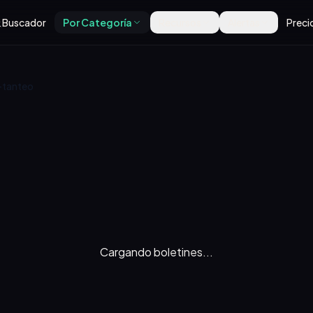
Buscador
Por Categoría
Recursos
Alertas
Preci
-tanteo
Cargando boletines...