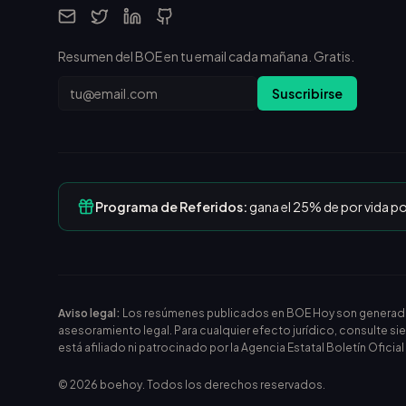
Resumen del BOE en tu email cada mañana. Gratis.
Email
Suscribirse
Programa de Referidos:
gana el 25% de por vida p
Aviso legal:
Los resúmenes publicados en BOE Hoy son generados m
asesoramiento legal. Para cualquier efecto jurídico, consulte si
está afiliado ni patrocinado por la Agencia Estatal Boletín Oficia
©
2026
boehoy. Todos los derechos reservados.