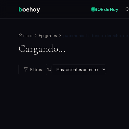
b
oehoy
BOE de Hoy
Inicio
Epígrafes
patrimonio-historico-derecho-de
Cargando...
Filtros