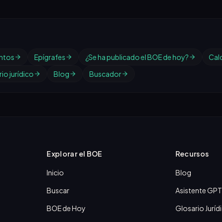
ntos
Epígrafes
¿Se ha publicado el BOE de hoy?
Cal
io jurídico
Blog
Buscador
Explorar el BOE
Recursos
Inicio
Blog
Buscar
Asistente GPT
BOE de Hoy
Glosario Juríd