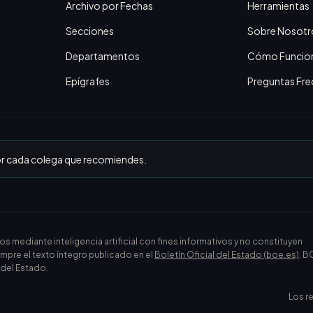
Archivo por Fechas
Herramientas
Secciones
Sobre Nosotr
Departamentos
Cómo Funcio
Epígrafes
Preguntas Fre
or cada colega que recomiendes.
ediante inteligencia artificial con fines informativos y no constituyen
empre el texto íntegro publicado en el
Boletín Oficial del Estado (boe.es)
. B
l del Estado.
Los r