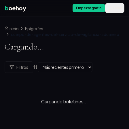
b
oehoy
Empezar gratis
Menú
Inicio
Epígrafes
cuerpo-de-agentes-del-servicio-de-vigilancia-aduanera
Cargando...
Filtros
Cargando boletines...