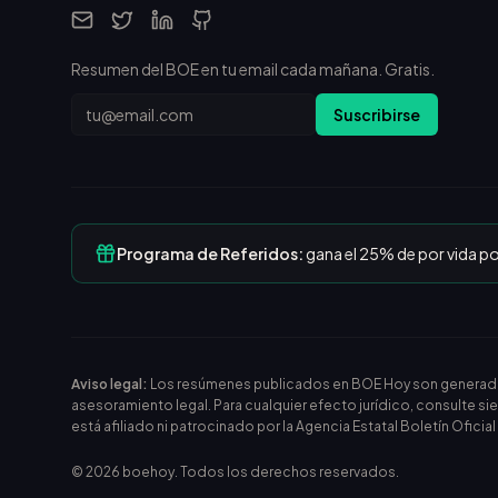
Resumen del BOE en tu email cada mañana. Gratis.
Email
Suscribirse
Programa de Referidos:
gana el 25% de por vida p
Aviso legal:
Los resúmenes publicados en BOE Hoy son generados m
asesoramiento legal. Para cualquier efecto jurídico, consulte si
está afiliado ni patrocinado por la Agencia Estatal Boletín Oficia
©
2026
boehoy. Todos los derechos reservados.