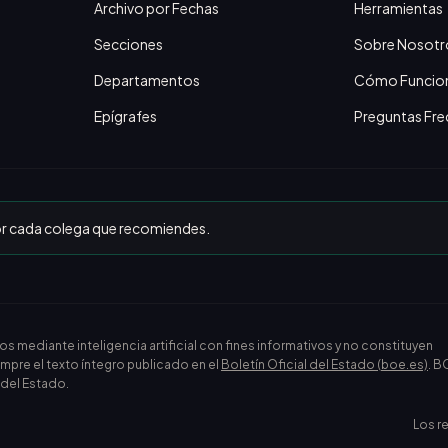
Archivo por Fechas
Herramientas
Secciones
Sobre Nosotr
Departamentos
Cómo Funcio
Epígrafes
Preguntas Fre
or cada colega que recomiendes.
ediante inteligencia artificial con fines informativos y no constituyen
empre el texto íntegro publicado en el
Boletín Oficial del Estado (boe.es)
. B
l del Estado.
Los r