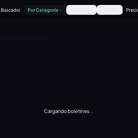
Buscador
Por Categoría
Recursos
Alertas
Preci
s-y-auditores-del-estado
Cargando boletines...