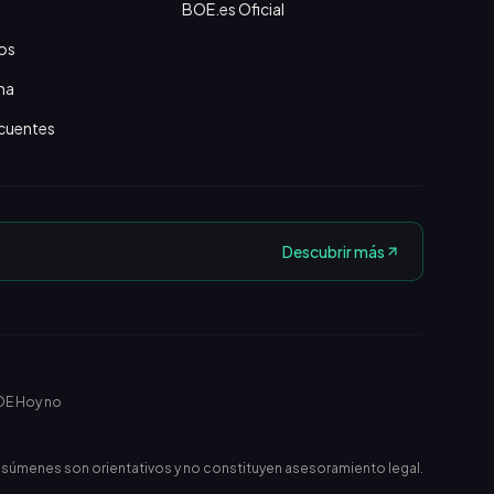
BOE.es Oficial
os
na
cuentes
Descubrir más
OE Hoy no
esúmenes son orientativos y no constituyen asesoramiento legal.