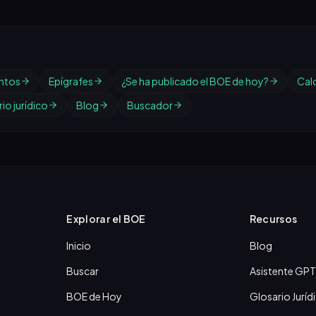
ntos
Epígrafes
¿Se ha publicado el BOE de hoy?
Cal
io jurídico
Blog
Buscador
Explorar el BOE
Recursos
Inicio
Blog
Buscar
Asistente GPT
BOE de Hoy
Glosario Juríd