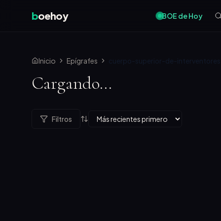
b
oehoy
BOE de Hoy
Inicio
Epígrafes
cuerpo-superior-de-interventore
Cargando...
Filtros