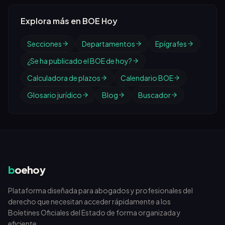
Explora más en BOE Hoy
Secciones
Departamentos
Epígrafes
¿Se ha publicado el BOE de hoy?
Calculadora de plazos
Calendario BOE
Glosario jurídico
Blog
Buscador
b
oehoy
Plataforma diseñada para abogados y profesionales del
derecho que necesitan acceder rápidamente a los
Boletines Oficiales del Estado de forma organizada y
eficiente.