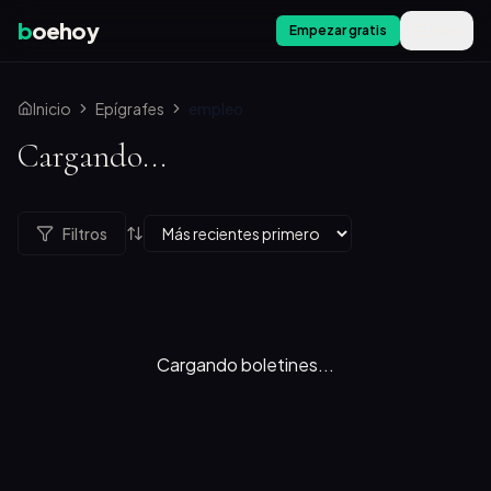
b
oehoy
Empezar gratis
Menú
Inicio
Epígrafes
empleo
Cargando...
Filtros
Cargando boletines...