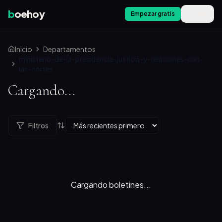
b
oehoy
Empezar gratis
Menú
Inicio
Departamentos
ministerio-de-la-presidencia-justicia-y-relaciones-con-
las-cortes
Cargando...
Filtros
Cargando boletines...