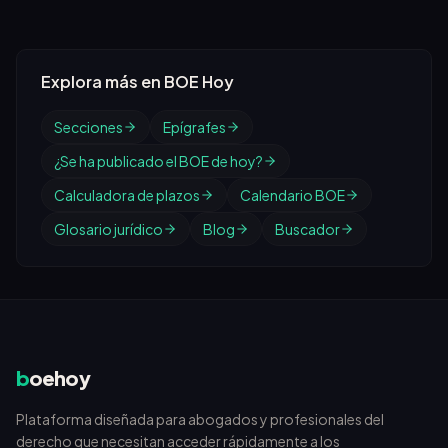
Explora más en BOE Hoy
Secciones
Epígrafes
¿Se ha publicado el BOE de hoy?
Calculadora de plazos
Calendario BOE
Glosario jurídico
Blog
Buscador
b
oehoy
Plataforma diseñada para abogados y profesionales del
derecho que necesitan acceder rápidamente a los