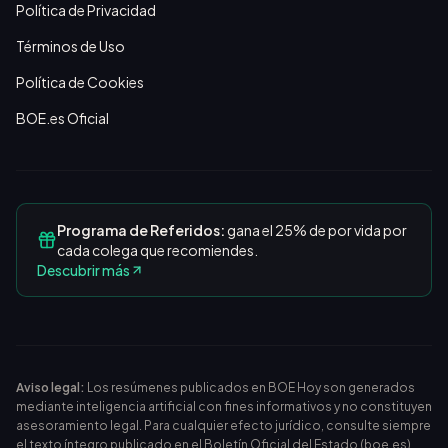
Política de Privacidad
Términos de Uso
Política de Cookies
BOE.es Oficial
Programa de Referidos:
gana el 25% de por vida por
cada colega que recomiendes.
Descubrir más
Aviso legal:
Los resúmenes publicados en BOE Hoy son generados
mediante inteligencia artificial con fines informativos y no constituyen
asesoramiento legal. Para cualquier efecto jurídico, consulte siempre
el texto íntegro publicado en el
Boletín Oficial del Estado (boe.es)
.