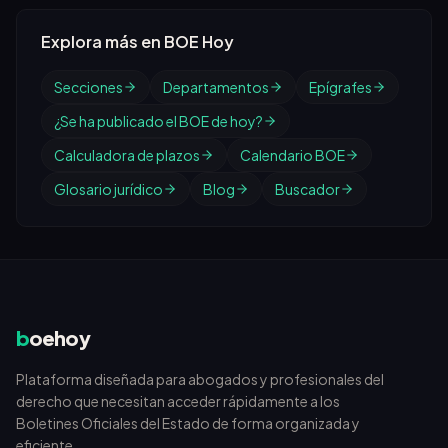
Explora más en BOE Hoy
Secciones
Departamentos
Epígrafes
¿Se ha publicado el BOE de hoy?
Calculadora de plazos
Calendario BOE
Glosario jurídico
Blog
Buscador
b
oehoy
Plataforma diseñada para abogados y profesionales del
derecho que necesitan acceder rápidamente a los
Boletines Oficiales del Estado de forma organizada y
eficiente.