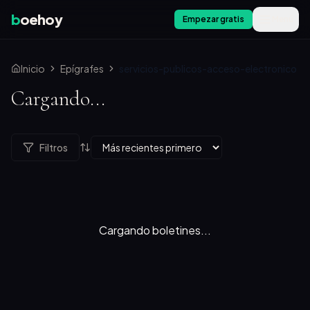
b
oehoy
Empezar gratis
Menú
Inicio
Epígrafes
servicios-publicos-acceso-electronico
Cargando...
Filtros
Cargando boletines...