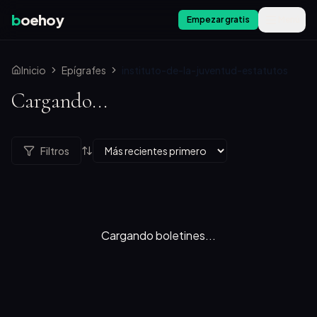
b
oehoy
Empezar gratis
Menú
Inicio
Epígrafes
instituto-de-la-juventud-estatutos
Cargando...
Filtros
Cargando boletines...