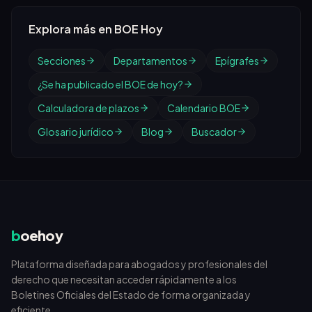
Explora más en BOE Hoy
Secciones
Departamentos
Epígrafes
¿Se ha publicado el BOE de hoy?
Calculadora de plazos
Calendario BOE
Glosario jurídico
Blog
Buscador
b
oehoy
Plataforma diseñada para abogados y profesionales del
derecho que necesitan acceder rápidamente a los
Boletines Oficiales del Estado de forma organizada y
eficiente.