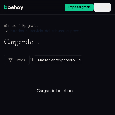
b
oehoy
Empezar gratis
Menú
Inicio
Epígrafes
letrados-al-servicio-del-tribunal-supremo
Cargando...
Filtros
Cargando boletines...