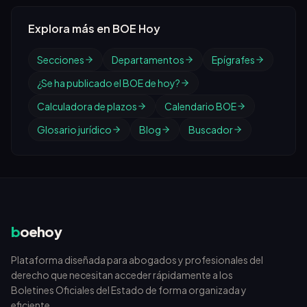
Explora más en BOE Hoy
Secciones
Departamentos
Epígrafes
¿Se ha publicado el BOE de hoy?
Calculadora de plazos
Calendario BOE
Glosario jurídico
Blog
Buscador
b
oehoy
Plataforma diseñada para abogados y profesionales del
derecho que necesitan acceder rápidamente a los
Boletines Oficiales del Estado de forma organizada y
eficiente.