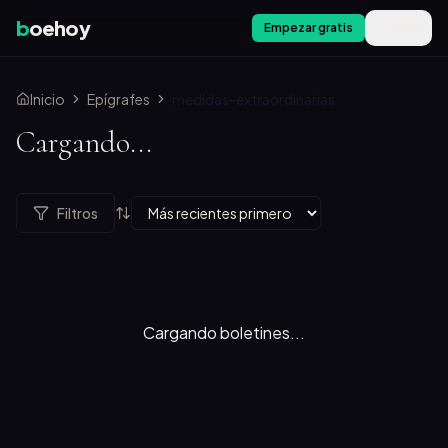
b
oehoy
Empezar gratis
Menú
Inicio
Epígrafes
medidas-extraordinarias
Cargando...
Filtros
Cargando boletines...