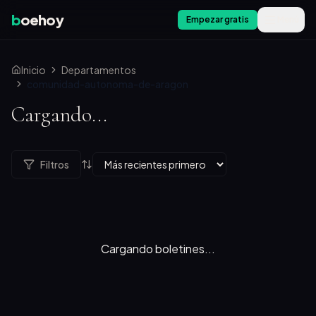
b
oehoy
Empezar gratis
Menú
Inicio
Departamentos
comunidad-autonoma-de-aragon
Cargando...
Filtros
Cargando boletines...