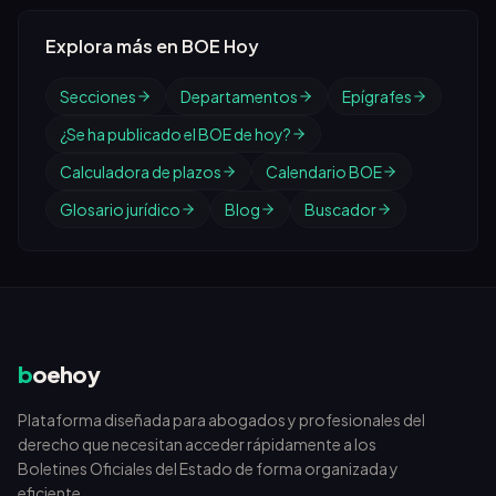
Explora más en BOE Hoy
Secciones
Departamentos
Epígrafes
¿Se ha publicado el BOE de hoy?
Calculadora de plazos
Calendario BOE
Glosario jurídico
Blog
Buscador
b
oehoy
Plataforma diseñada para abogados y profesionales del
derecho que necesitan acceder rápidamente a los
Boletines Oficiales del Estado de forma organizada y
eficiente.