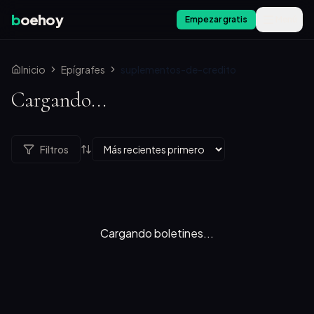
b
oehoy
Empezar gratis
Menú
Inicio
Epígrafes
suplementos-de-credito
Cargando...
Filtros
Cargando boletines...