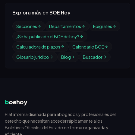
Explora más en BOE Hoy
Secciones
Departamentos
Epígrafes
¿Se ha publicado el BOE de hoy?
Calculadora de plazos
Calendario BOE
Glosario jurídico
Blog
Buscador
b
oehoy
Plataforma diseñada para abogados y profesionales del
derecho que necesitan acceder rápidamente a los
Boletines Oficiales del Estado de forma organizada y
eficiente.