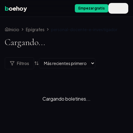
b
oehoy
Empezar gratis
Menú
Inicio
Epígrafes
personal-docente-e-investigador
Cargando...
Filtros
Cargando boletines...