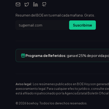
Resumen del BOE en tu email cada mañana. Gratis.
Email
Suscribirse
Programa de Referidos:
gana el 25% de por vida p
Aviso legal:
Los resúmenes publicados en BOE Hoy son generados m
asesoramiento legal. Para cualquier efecto jurídico, consulte si
está afiliado ni patrocinado por la Agencia Estatal Boletín Oficia
©
2026
boehoy. Todos los derechos reservados.