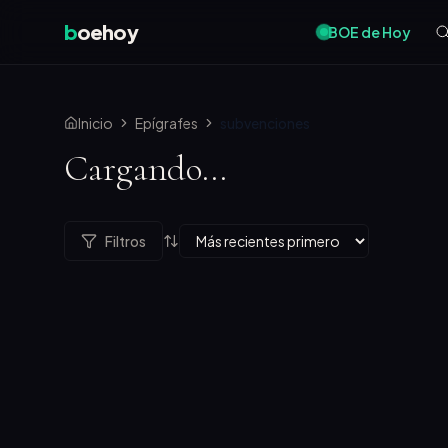
b
oehoy
BOE de Hoy
Inicio
Epígrafes
subvenciones
Cargando...
Filtros