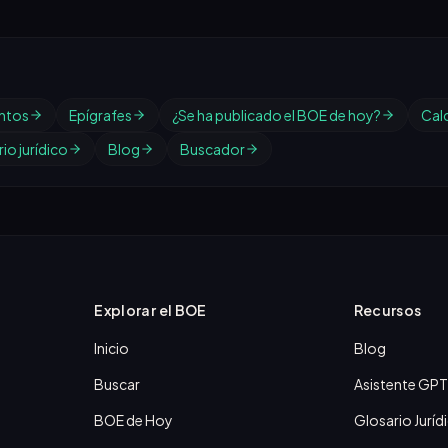
ntos
Epígrafes
¿Se ha publicado el BOE de hoy?
Cal
io jurídico
Blog
Buscador
Explorar el BOE
Recursos
Inicio
Blog
Buscar
Asistente GPT
BOE de Hoy
Glosario Juríd