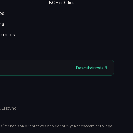
BOE.es Oficial
os
na
cuentes
Descubrir más
OE Hoy no
esúmenes son orientativos y no constituyen asesoramiento legal.