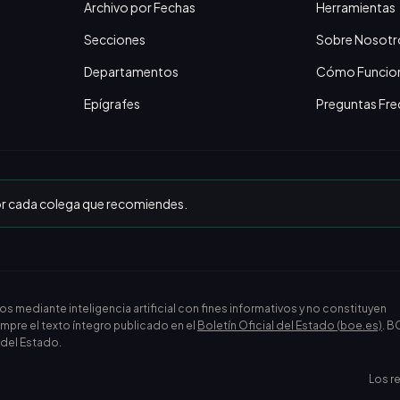
Archivo por Fechas
Herramientas
Secciones
Sobre Nosotr
Departamentos
Cómo Funcio
Epígrafes
Preguntas Fre
or cada colega que recomiendes.
ediante inteligencia artificial con fines informativos y no constituyen
empre el texto íntegro publicado en el
Boletín Oficial del Estado (boe.es)
. B
l del Estado.
Los r