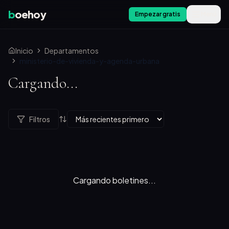
b
oehoy
Empezar gratis
Menú
Inicio
Departamentos
ministerio-de-vivienda-y-agenda-urbana
Cargando...
Filtros
Cargando boletines...