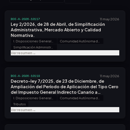
BOE-A-2026-10117
11 may 2026
Ley 2/2026, de 28 de Abril, de Simplificación
Administrativa, Mercado Abierto y Calidad
Normativa.
I. Disposiciones Generales
Comunidad Autónoma de la Rioja
Simplificación Administrativa. Mercado Abierto
Ver resumen
→
BOE-A-2026-10119
11 may 2026
Decreto-ley 7/2025, de 23 de Diciembre, de
Ampliación del Período de Aplicación del Tipo Cero
del Impuesto General Indirecto Canario a
Determinadas Operaciones Relativas a la Erupción
I. Disposiciones Generales
Comunidad Autónoma de Canarias
Volcánica en la Isla de la Palma.
Tributos
Ver resumen
→