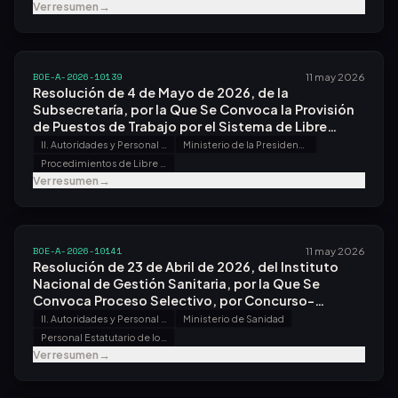
Ver resumen
→
BOE-A-2026-10139
11 may 2026
Resolución de 4 de Mayo de 2026, de la
Subsecretaría, por la Que Se Convoca la Provisión
de Puestos de Trabajo por el Sistema de Libre
Designación.
II. Autoridades y Personal - B. Oposiciones y Concursos
Ministerio de la Presidencia, Justicia y Relaciones con las Cortes
Procedimientos de Libre Designación
Ver resumen
→
BOE-A-2026-10141
11 may 2026
Resolución de 23 de Abril de 2026, del Instituto
Nacional de Gestión Sanitaria, por la Que Se
Convoca Proceso Selectivo, por Concurso-
oposición, por el Sistema General de Acceso Libre,
II. Autoridades y Personal - B. Oposiciones y Concursos
Ministerio de Sanidad
para Acceso a la Condición de Personal Estatutario
Personal Estatutario de los Servicios de Salud
Fijo en Plazas de la Categoría de Técnico/a Medio
Ver resumen
→
Sanitario en Cuidados Auxiliares de Enfermería.