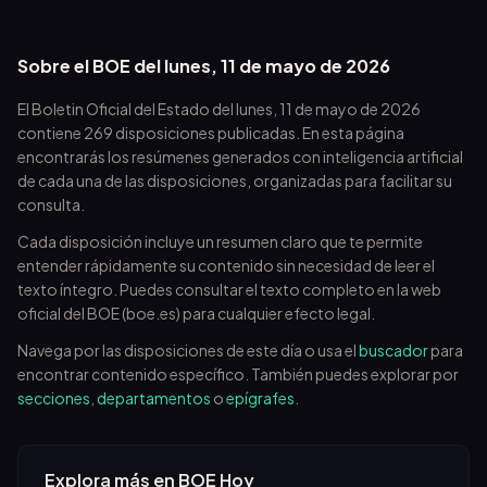
Sobre el BOE del
lunes, 11 de mayo de 2026
El Boletin Oficial del Estado del
lunes, 11 de mayo de 2026
contiene
269
disposiciones publicadas. En esta página
encontrarás los resúmenes generados con inteligencia artificial
de cada una de las disposiciones, organizadas para facilitar su
consulta.
Cada disposición incluye un resumen claro que te permite
entender rápidamente su contenido sin necesidad de leer el
texto íntegro. Puedes consultar el texto completo en la web
oficial del BOE (boe.es) para cualquier efecto legal.
Navega por las disposiciones de este día o usa el
buscador
para
encontrar contenido específico. También puedes explorar por
secciones
,
departamentos
o
epígrafes
.
Explora más en BOE Hoy