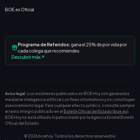
BOE.es Oficial
Programa de Referidos:
gana el 25% de por vida por
cada colega que recomiendes.
Descubrir más
Aviso legal:
Los resúmenes publicados en BOE Hoy son generados
mediante inteligencia artificial con fines informativos y no constituyen
asesoramiento legal. Para cualquier efecto jurídico, consulte siempre
el texto íntegro publicado en el
Boletín Oficial del Estado (boe.es)
.
BOE Hoy no está afiliado ni patrocinado por la Agencia Estatal Boletín
Oficial del Estado.
©
2026
boehoy. Todos los derechos reservados.