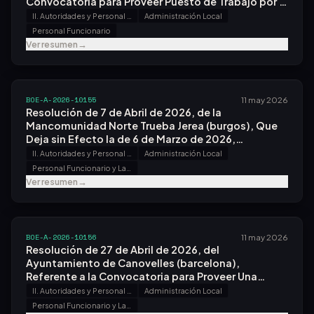
Convocatoria para Proveer Puesto de Trabajo por el
Sistema de Concurso.
II. Autoridades y Personal - B. Oposiciones y Concursos
Administración Local
Personal Funcionario
Ver resumen
→
BOE-A-2026-10155
11 may 2026
Resolución de 7 de Abril de 2026, de la
Mancomunidad Norte Trueba Jerea (burgos), Que
Deja sin Efecto la de 6 de Marzo de 2026,
Referente a la Convocatoria para Proveer Una
II. Autoridades y Personal - B. Oposiciones y Concursos
Administración Local
Plaza.
Personal Funcionario y Laboral
Ver resumen
→
BOE-A-2026-10156
11 may 2026
Resolución de 27 de Abril de 2026, del
Ayuntamiento de Canovelles (barcelona),
Referente a la Convocatoria para Proveer Una
Plaza.
II. Autoridades y Personal - B. Oposiciones y Concursos
Administración Local
Personal Funcionario y Laboral