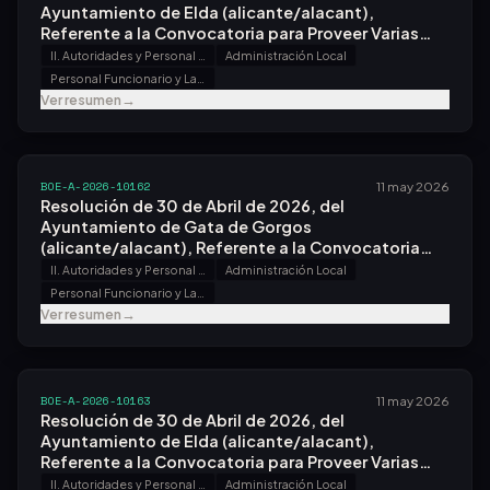
Ayuntamiento de Elda (alicante/alacant),
Referente a la Convocatoria para Proveer Varias
Plazas.
II. Autoridades y Personal - B. Oposiciones y Concursos
Administración Local
Personal Funcionario y Laboral
Ver resumen
→
BOE-A-2026-10162
11 may 2026
Resolución de 30 de Abril de 2026, del
Ayuntamiento de Gata de Gorgos
(alicante/alacant), Referente a la Convocatoria
para Proveer Una Plaza.
II. Autoridades y Personal - B. Oposiciones y Concursos
Administración Local
Personal Funcionario y Laboral
Ver resumen
→
BOE-A-2026-10163
11 may 2026
Resolución de 30 de Abril de 2026, del
Ayuntamiento de Elda (alicante/alacant),
Referente a la Convocatoria para Proveer Varias
Plazas.
II. Autoridades y Personal - B. Oposiciones y Concursos
Administración Local