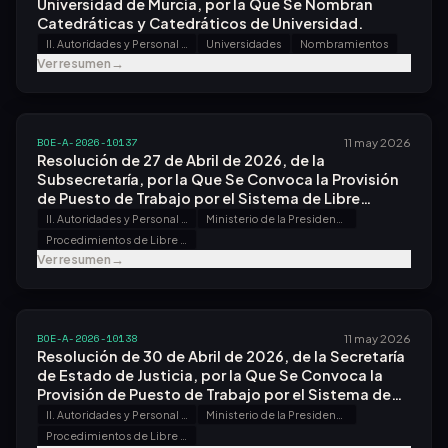
Universidad de Murcia, por la Que Se Nombran
Catedráticas y Catedráticos de Universidad.
II. Autoridades y Personal - A. Nombramientos, Situaciones e Incidencias
Universidades
Nombramientos
Ver resumen
→
BOE-A-2026-10137
11 may 2026
Resolución de 27 de Abril de 2026, de la
Subsecretaría, por la Que Se Convoca la Provisión
de Puesto de Trabajo por el Sistema de Libre
Designación.
II. Autoridades y Personal - B. Oposiciones y Concursos
Ministerio de la Presidencia, Justicia y Relaciones con las Cortes
Procedimientos de Libre Designación
Ver resumen
→
BOE-A-2026-10138
11 may 2026
Resolución de 30 de Abril de 2026, de la Secretaría
de Estado de Justicia, por la Que Se Convoca la
Provisión de Puesto de Trabajo por el Sistema de
Libre Designación.
II. Autoridades y Personal - B. Oposiciones y Concursos
Ministerio de la Presidencia, Justicia y Relaciones con las Cortes
Procedimientos de Libre Designación