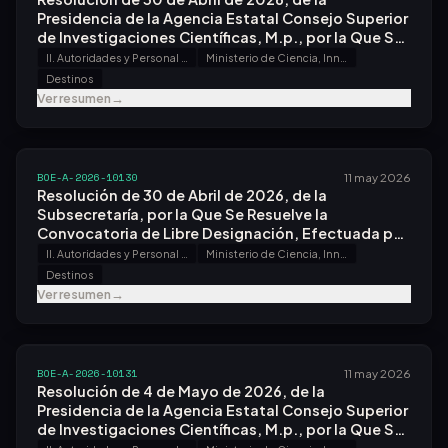
Presidencia de la Agencia Estatal Consejo Superior
de Investigaciones Científicas, M.p., por la Que Se
Resuelve la Convocatoria de Libre Designación,
II. Autoridades y Personal - A. Nombramientos, Situaciones e Incidencias
Ministerio de Ciencia, Innovación y Universidades
Efectuada por Resolución de 27 de Marzo de 2026.
Destinos
Ver resumen
→
BOE-A-2026-10130
11 may 2026
Resolución de 30 de Abril de 2026, de la
Subsecretaría, por la Que Se Resuelve la
Convocatoria de Libre Designación, Efectuada por
Resolución de 23 de Marzo de 2026.
II. Autoridades y Personal - A. Nombramientos, Situaciones e Incidencias
Ministerio de Ciencia, Innovación y Universidades
Destinos
Ver resumen
→
BOE-A-2026-10131
11 may 2026
Resolución de 4 de Mayo de 2026, de la
Presidencia de la Agencia Estatal Consejo Superior
de Investigaciones Científicas, M.p., por la Que Se