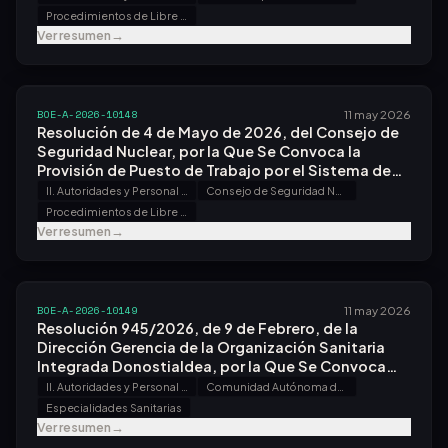
Funcionarios Civiles del Estado.
Procedimientos de Libre Designación
Ver resumen
→
BOE-A-2026-10148
11 may 2026
Resolución de 4 de Mayo de 2026, del Consejo de
Seguridad Nuclear, por la Que Se Convoca la
Provisión de Puesto de Trabajo por el Sistema de
Libre Designación.
II. Autoridades y Personal - B. Oposiciones y Concursos
Consejo de Seguridad Nuclear
Procedimientos de Libre Designación
Ver resumen
→
BOE-A-2026-10149
11 may 2026
Resolución 945/2026, de 9 de Febrero, de la
Dirección Gerencia de la Organización Sanitaria
Integrada Donostialdea, por la Que Se Convoca
Concurso para la Provisión de Puesto de Trabajo de
II. Autoridades y Personal - B. Oposiciones y Concursos
Comunidad Autónoma del País Vasco
Jefe/a de Servicio de Cirugía Pediátrica.
Especialidades Sanitarias
Ver resumen
→