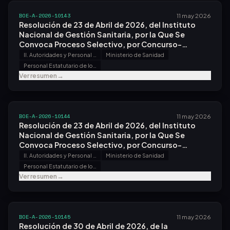
BOE-A-2026-10143
11 may 2026
Resolución de 23 de Abril de 2026, del Instituto
Nacional de Gestión Sanitaria, por la Que Se
Convoca Proceso Selectivo, por Concurso-
oposición, por el Sistema General de Acceso Libre,
II. Autoridades y Personal - B. Oposiciones y Concursos
Ministerio de Sanidad
para Acceso a la Condición de Personal Estatutario
Personal Estatutario de los Servicios de Salud
Fijo en Plazas de la Categoría de Peón.
Ver resumen
→
BOE-A-2026-10144
11 may 2026
Resolución de 23 de Abril de 2026, del Instituto
Nacional de Gestión Sanitaria, por la Que Se
Convoca Proceso Selectivo, por Concurso-
oposición, por el Sistema General de Acceso Libre,
II. Autoridades y Personal - B. Oposiciones y Concursos
Ministerio de Sanidad
para Acceso a la Condición de Personal Estatutario
Personal Estatutario de los Servicios de Salud
Fijo en Plazas de la Categoría de Pinche.
Ver resumen
→
BOE-A-2026-10145
11 may 2026
Resolución de 30 de Abril de 2026, de la