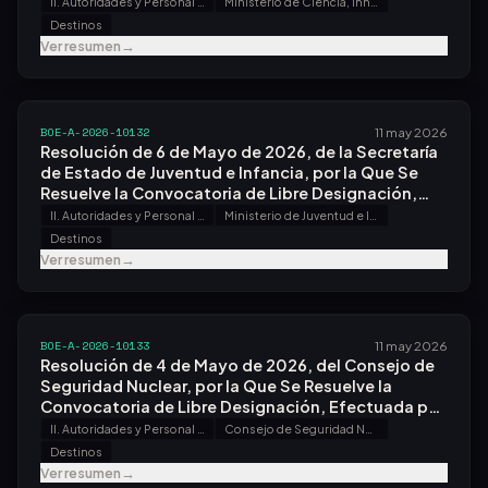
Resuelve la Convocatoria de Libre Designación,
II. Autoridades y Personal - A. Nombramientos, Situaciones e Incidencias
Ministerio de Ciencia, Innovación y Universidades
Efectuada por Resolución de 11 de Marzo de 2026.
Destinos
Ver resumen
→
BOE-A-2026-10132
11 may 2026
Resolución de 6 de Mayo de 2026, de la Secretaría
de Estado de Juventud e Infancia, por la Que Se
Resuelve la Convocatoria de Libre Designación,
Efectuada por Resolución de 6 de Abril de 2026.
II. Autoridades y Personal - A. Nombramientos, Situaciones e Incidencias
Ministerio de Juventud e Infancia
Destinos
Ver resumen
→
BOE-A-2026-10133
11 may 2026
Resolución de 4 de Mayo de 2026, del Consejo de
Seguridad Nuclear, por la Que Se Resuelve la
Convocatoria de Libre Designación, Efectuada por
Resolución de 9 de Marzo de 2026.
II. Autoridades y Personal - A. Nombramientos, Situaciones e Incidencias
Consejo de Seguridad Nuclear
Destinos
Ver resumen
→