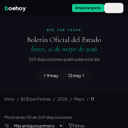
b
oehoy
Empezar gratis
Menú
BOE POR FECHA
Boletín Oficial del Estado
lunes, 11 de mayo de 2026
269 disposiciones publicadas este día
9 may
12 may
Inicio
/
BOE por Fechas
/
2026
/
Mayo
/
11
Mostrando 50 de 269 disposiciones
Filtros