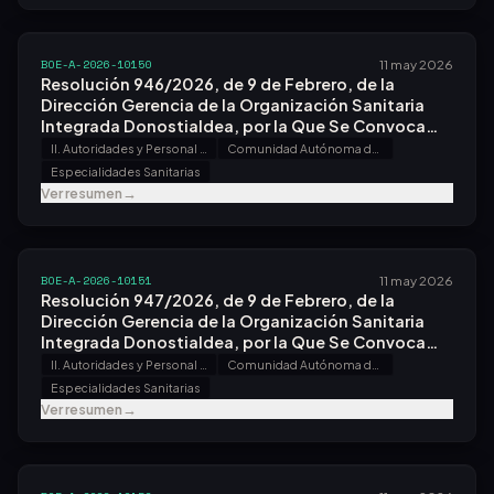
BOE-A-2026-10150
11 may 2026
Resolución 946/2026, de 9 de Febrero, de la
Dirección Gerencia de la Organización Sanitaria
Integrada Donostialdea, por la Que Se Convoca
Concurso para la Provisión de Puesto de Trabajo de
II. Autoridades y Personal - B. Oposiciones y Concursos
Comunidad Autónoma del País Vasco
Jefe/a de Sección Sanitaria de Pediatría
Especialidades Sanitarias
Hospitalaria (área Docencia).
Ver resumen
→
BOE-A-2026-10151
11 may 2026
Resolución 947/2026, de 9 de Febrero, de la
Dirección Gerencia de la Organización Sanitaria
Integrada Donostialdea, por la Que Se Convoca
Concurso para la Provisión de Puesto de Trabajo de
II. Autoridades y Personal - B. Oposiciones y Concursos
Comunidad Autónoma del País Vasco
Jefe/a de Sección Sanitaria de Neurología.
Especialidades Sanitarias
Ver resumen
→