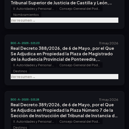
Tribunal Superior de Justicia de Castilla y León,
Sede en Burgos, a Don Jesús Carlos Galán Parada.
II. Autoridades y Personal - A. Nombramientos, Situaciones e Incidencias
Consejo General del Poder Judicial
Nombramientos
Ver resumen
→
BOE-A-2026-10123
11 may 2026
Real Decreto 388/2026, de 6 de Mayo, por el Que
Se Adjudica en Propiedad la Plaza de Magistrado
de la Audiencia Provincial de Pontevedra,
Correspondiente Al Orden Civil, a Don Francisco
II. Autoridades y Personal - A. Nombramientos, Situaciones e Incidencias
Consejo General del Poder Judicial
Javier Menéndez Estébanez.
Destinos
Ver resumen
→
BOE-A-2026-10124
11 may 2026
Real Decreto 389/2026, de 6 de Mayo, por el Que
Se Adjudica en Propiedad la Plaza Número 7 de la
Sección de Instrucción del Tribunal de Instancia de
Vigo Al Magistrado Don Santiago Rodríguez de
II. Autoridades y Personal - A. Nombramientos, Situaciones e Incidencias
Consejo General del Poder Judicial
Vicente-tutor.
Destinos