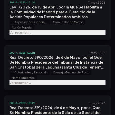
BOE-A-2026-10120
11 may 2026
Ley 1/2026, de 15 de Abril, por la Que Se Habilita a
la Comunidad de Madrid para el Ejercicio de la
Acción Popular en Determinados Ámbitos.
I. Disposiciones Generales
Comunidad de Madrid
Acción Popular
Ver resumen
→
BOE-A-2026-10121
11 may 2026
Real Decreto 390/2026, de 6 de Mayo, por el Que
Se Nombra Presidente del Tribunal de Instancia de
San Cristóbal de la Laguna (santa Cruz de Tenerife)
Al Magistrado Don César Romero Pamparacuatro.
II. Autoridades y Personal - A. Nombramientos, Situaciones e Incidencias
Consejo General del Poder Judicial
Nombramientos
Ver resumen
→
BOE-A-2026-10122
11 may 2026
Real Decreto 391/2026, de 6 de Mayo, por el Que
Se Nombra Presidente de la Sala de Lo Social del