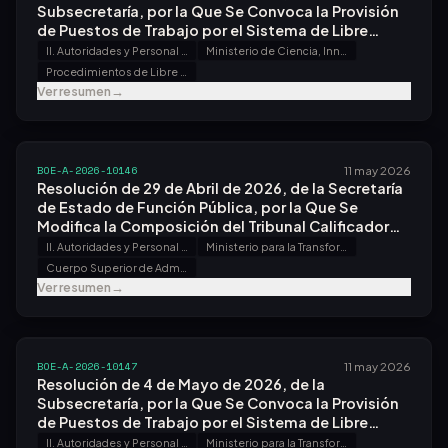
Subsecretaría, por la Que Se Convoca la Provisión
de Puestos de Trabajo por el Sistema de Libre
Designación.
II. Autoridades y Personal - B. Oposiciones y Concursos
Ministerio de Ciencia, Innovación y Universidades
Procedimientos de Libre Designación
Ver resumen
→
BOE-A-2026-10146
11 may 2026
Resolución de 29 de Abril de 2026, de la Secretaría
de Estado de Función Pública, por la Que Se
Modifica la Composición del Tribunal Calificador
del Proceso Selectivo para Ingreso, por el Sistema
II. Autoridades y Personal - B. Oposiciones y Concursos
Ministerio para la Transformación Digital y de la Función Pública
General de Acceso Libre y Promoción Interna, en el
Cuerpo Superior de Administradores Civiles del Estado
Cuerpo Superior de Administradores Civiles del
Ver resumen
→
Estado, Convocado por Resolución de 16 de
Diciembre de 2025.
BOE-A-2026-10147
11 may 2026
Resolución de 4 de Mayo de 2026, de la
Subsecretaría, por la Que Se Convoca la Provisión
de Puestos de Trabajo por el Sistema de Libre
Designación, en la Mutualidad General de
II. Autoridades y Personal - B. Oposiciones y Concursos
Ministerio para la Transformación Digital y de la Función Pública