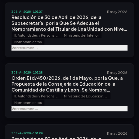
BOE-A-2026-10127
11 may 2026
Resolución de 30 de Abril de 2026, de la
Subsecretaría, por la Que Se Adecúa el
Nombramiento del Titular de Una Unidad con Nivel
Orgánico de Subdirección General, con Motivo del
II. Autoridades y Personal - A. Nombramientos, Situaciones e Incidencias
Ministerio del Interior
Desarrollo de la Estructura Orgánica Básica del
Nombramientos
Departamento.
Ver resumen
→
BOE-A-2026-10128
11 may 2026
Orden Efd/450/2026, de 1 de Mayo, por la Que, a
Propuesta de la Consejería de Educación de la
Comunidad de Castilla y León, Se Nombra
Funcionario de Carrera del Cuerpo de Profesores
II. Autoridades y Personal - A. Nombramientos, Situaciones e Incidencias
Ministerio de Educación, Formación Profesional y Deportes
de Enseñanza Secundaria a Don Álvaro Antón
Nombramientos
Gómez.
Ver resumen
→
BOE-A-2026-10129
11 may 2026
Resolución de 30 de Abril de 2026, de la