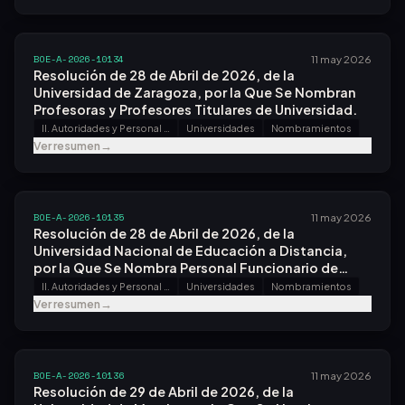
BOE-A-2026-10134
11 may 2026
Resolución de 28 de Abril de 2026, de la
Universidad de Zaragoza, por la Que Se Nombran
Profesoras y Profesores Titulares de Universidad.
II. Autoridades y Personal - A. Nombramientos, Situaciones e Incidencias
Universidades
Nombramientos
Ver resumen
→
BOE-A-2026-10135
11 may 2026
Resolución de 28 de Abril de 2026, de la
Universidad Nacional de Educación a Distancia,
por la Que Se Nombra Personal Funcionario de
Carrera, por el Sistema General de Acceso Libre, en
II. Autoridades y Personal - A. Nombramientos, Situaciones e Incidencias
Universidades
Nombramientos
la Escala de Ayudantes de Archivos, Bibliotecas y
Ver resumen
→
Museos.
BOE-A-2026-10136
11 may 2026
Resolución de 29 de Abril de 2026, de la