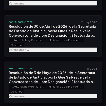
Ver resumen
→
BOE-A-2026-10125
11 may 2026
Resolución de 30 de Abril de 2026, de la Secretaría
de Estado de Justicia, por la Que Se Resuelve la
Convocatoria de Libre Designación, Efectuada por
Resolución de 11 de Marzo de 2026.
II. Autoridades y Personal - A. Nombramientos, Situaciones e Incidencias
Ministerio de la Presidencia, Justicia y Relaciones con las Cortes
Destinos
Ver resumen
→
BOE-A-2026-10126
11 may 2026
Resolución de 3 de Mayo de 2026, de la Secretaría
de Estado de Justicia, por la Que Se Resuelve la
Convocatoria de Libre Designación, Efectuada por
Resolución de 19 de Febrero de 2026.
II. Autoridades y Personal - A. Nombramientos, Situaciones e Incidencias
Ministerio de la Presidencia, Justicia y Relaciones con las Cortes
Destinos
Ver resumen
→