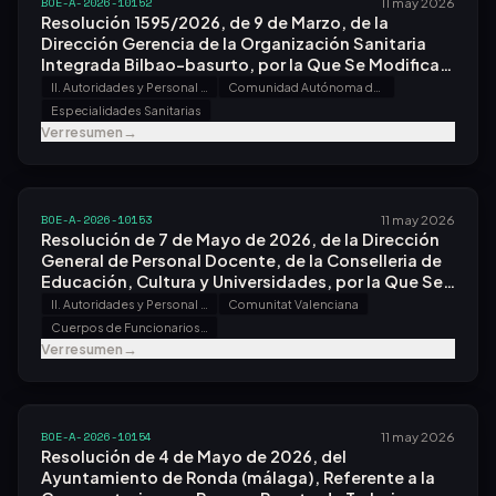
BOE-A-2026-10152
11 may 2026
Resolución 1595/2026, de 9 de Marzo, de la
Dirección Gerencia de la Organización Sanitaria
Integrada Bilbao-basurto, por la Que Se Modifican
los Requisitos del Concurso para la Provisión de
II. Autoridades y Personal - B. Oposiciones y Concursos
Comunidad Autónoma del País Vasco
Puesto de Trabajo de Jefe/a de Servicio Sanitario
Especialidades Sanitarias
de Laboratorio de Análisis Clínicos, Convocado por
Ver resumen
→
Resolución 2135/2025, de 14 de Agosto.
BOE-A-2026-10153
11 may 2026
Resolución de 7 de Mayo de 2026, de la Dirección
General de Personal Docente, de la Conselleria de
Educación, Cultura y Universidades, por la Que Se
Publica la Convocatoria del Procedimiento
II. Autoridades y Personal - B. Oposiciones y Concursos
Comunitat Valenciana
Selectivo Extraordinario de Estabilización, por
Cuerpos de Funcionarios Docentes
Concurso de Méritos, para el Ingreso Al Cuerpo de
Ver resumen
→
Catedráticos de Música y Artes Escénicas,
Especialidad de Órgano.
BOE-A-2026-10154
11 may 2026
Resolución de 4 de Mayo de 2026, del
Ayuntamiento de Ronda (málaga), Referente a la