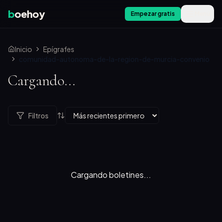
b
oehoy
Empezar gratis
Menú
Inicio
Epígrafes
comunidad-autonoma-de-la-region-de-murcia-convenio
Cargando...
Filtros
Cargando boletines...