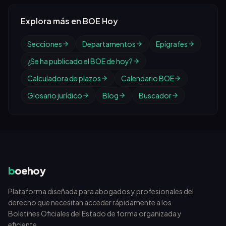
Explora más en BOE Hoy
Secciones
Departamentos
Epígrafes
¿Se ha publicado el BOE de hoy?
Calculadora de plazos
Calendario BOE
Glosario jurídico
Blog
Buscador
b
oehoy
Plataforma diseñada para abogados y profesionales del
derecho que necesitan acceder rápidamente a los
Boletines Oficiales del Estado de forma organizada y
eficiente.