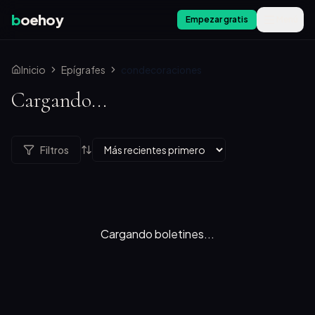
b
oehoy
Empezar gratis
Menú
Inicio
Epígrafes
condecoraciones
Cargando...
Filtros
Cargando boletines...