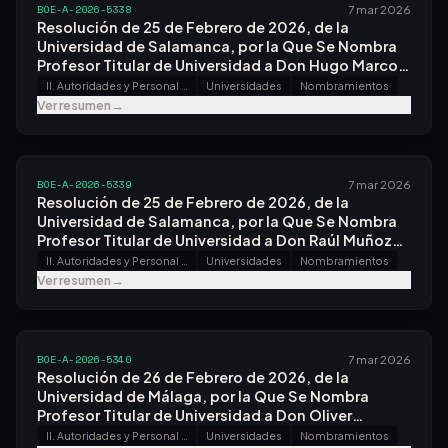
BOE-A-2026-5338
7 mar 2026
Resolución de 25 de Febrero de 2026, de la
Universidad de Salamanca, por la Que Se Nombra
Profesor Titular de Universidad a Don Hugo Marcos
Marné.
II. Autoridades y Personal - A. Nombramientos, Situaciones e Incidencias
Universidades
Nombramientos
Ver resumen
→
BOE-A-2026-5339
7 mar 2026
Resolución de 25 de Febrero de 2026, de la
Universidad de Salamanca, por la Que Se Nombra
Profesor Titular de Universidad a Don Raúl Muñoz
Sánchez.
II. Autoridades y Personal - A. Nombramientos, Situaciones e Incidencias
Universidades
Nombramientos
Ver resumen
→
BOE-A-2026-5340
7 mar 2026
Resolución de 26 de Febrero de 2026, de la
Universidad de Málaga, por la Que Se Nombra
Profesor Titular de Universidad a Don Oliver
Gutiérrez Hernández.
II. Autoridades y Personal - A. Nombramientos, Situaciones e Incidencias
Universidades
Nombramientos