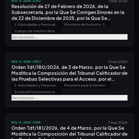
BOE-A-2026-5352
7 mar 2026
Resolución de 27 de Febrero de 2026, de la
Subsecretaría, por la Que Se Corrigen Errores en la
de 22 de Diciembre de 2025, por la Que Se
Convoca Proceso Selectivo para Ingreso, por el
II. Autoridades y Personal - B. Oposiciones y Concursos
Ministerio de Inclusión, Seguridad Social y Migraciones
Sistema General de Acceso Libre y Promoción
Cuerpo de Gestión de la Administración de la Seguridad Social
Interna, en el Cuerpo de Gestión de la
Ver resumen
→
Administración de la Seguridad Social.
BOE-A-2026-5353
7 mar 2026
Orden Tdf/180/2026, de 3 de Marzo, por la Que Se
Modifica la Composición del Tribunal Calificador de
las Pruebas Selectivas para el Acceso, por el
Sistema General de Acceso Libre, a la Subescala
II. Autoridades y Personal - B. Oposiciones y Concursos
Ministerio para la Transformación Digital y de la Función Pública
de Secretaría-intervención, de la Escala de
Escala de Funcionarios de Administración Local con Habilitación de Carácter Nacional
Funcionarios de Administración Local con
Ver resumen
→
Habilitación de Carácter Nacional, Convocadas
por Orden Tdf/569/2025, de 2 de Junio.
BOE-A-2026-5354
7 mar 2026
Orden Tdf/181/2026, de 4 de Marzo, por la Que Se
Modifica la Composición del Tribunal Calificador de