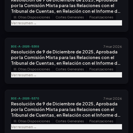
por la Comisión Mixta para las Relaciones con el
Tribunal de Cuentas, en Relación con el Informe de
Fiscalización de las Actuaciones Realizadas por los
III. Otras Disposiciones
Cortes Generales
Fiscalizaciones
Ayuntamientos Beneficiarios de las Subvenciones
Ver resumen
→
Convocadas Correspondientes a 2021 Destinadas
a la Transformación Digital y Modernización de las
Administraciones de las Entidades Locales, en el
Marco del Plan de Recuperación, Transformación y
BOE-A-2026-5369
7 mar 2026
Resiliencia, Ejercicios 2021 a 2023.
Resolución de 9 de Diciembre de 2025, Aprobada
por la Comisión Mixta para las Relaciones con el
Tribunal de Cuentas, en Relación con el Informe de
Fiscalización de las Actuaciones Realizadas por las
III. Otras Disposiciones
Cortes Generales
Fiscalizaciones
Entidades Locales Beneficiarias de las
Ver resumen
→
Subvenciones Convocadas en 2021 Destinadas Al
Fortalecimiento de la Actividad Comercial en
Zonas Turísticas, en el Marco del Plan de
Recuperación, Transformación y Resiliencia.
BOE-A-2026-5370
7 mar 2026
Resolución de 9 de Diciembre de 2025, Aprobada
por la Comisión Mixta para las Relaciones con el
Tribunal de Cuentas, en Relación con el Informe de
Fiscalización de las Ayudas en Concepto de
III. Otras Disposiciones
Cortes Generales
Fiscalizaciones
Acción Social Concedidas por los Ayuntamientos
Ver resumen
→
de Municipios de Más de 100.000 Habitantes,