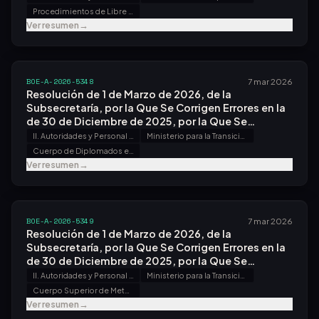
Procedimientos de Libre Designación
Ver resumen
→
BOE-A-2026-5348
7 mar 2026
Resolución de 1 de Marzo de 2026, de la
Subsecretaría, por la Que Se Corrigen Errores en la
de 30 de Diciembre de 2025, por la Que Se
Convoca Proceso Selectivo para Ingreso, por el
II. Autoridades y Personal - B. Oposiciones y Concursos
Ministerio para la Transición Ecológica y el Reto Demográfico
Sistema General de Acceso Libre y Promoción
Cuerpo de Diplomados en Meteorología del Estado
Interna, en el Cuerpo de Diplomados en
Ver resumen
→
Meteorología del Estado.
BOE-A-2026-5349
7 mar 2026
Resolución de 1 de Marzo de 2026, de la
Subsecretaría, por la Que Se Corrigen Errores en la
de 30 de Diciembre de 2025, por la Que Se
Convoca Proceso Selectivo para Ingreso, por el
II. Autoridades y Personal - B. Oposiciones y Concursos
Ministerio para la Transición Ecológica y el Reto Demográfico
Sistema General de Acceso Libre y Promoción
Cuerpo Superior de Meteorólogos del Estado
Interna, en el Cuerpo Superior de Meteorólogos del
Ver resumen
→
Estado.