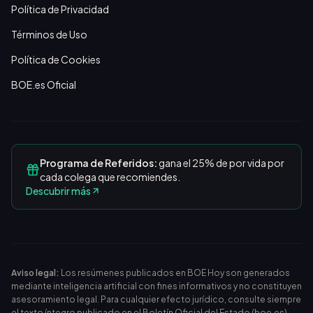
Política de Privacidad
Términos de Uso
Política de Cookies
BOE.es Oficial
Programa de Referidos:
gana el 25% de por vida por
cada colega que recomiendes.
Descubrir más
Aviso legal:
Los resúmenes publicados en BOE Hoy son generados
mediante inteligencia artificial con fines informativos y no constituyen
asesoramiento legal. Para cualquier efecto jurídico, consulte siempre
el texto íntegro publicado en el
Boletín Oficial del Estado (boe.es)
.