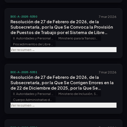
BOE-A-2026-5350
7 mar 2026
Resolución de 27 de Febrero de 2026, de la
Subsecretaría, por la Que Se Convoca la Provisión
de Puestos de Trabajo por el Sistema de Libre
Designación.
II. Autoridades y Personal - B. Oposiciones y Concursos
Ministerio para la Transición Ecológica y el Reto Demográfico
Procedimientos de Libre Designación
Ver resumen
→
BOE-A-2026-5351
7 mar 2026
Resolución de 27 de Febrero de 2026, de la
Subsecretaría, por la Que Se Corrigen Errores en la
de 22 de Diciembre de 2025, por la Que Se
Convoca Proceso Selectivo para Ingreso, por el
II. Autoridades y Personal - B. Oposiciones y Concursos
Ministerio de Inclusión, Seguridad Social y Migraciones
Sistema General de Acceso Libre y Promoción
Cuerpo Administrativo de la Administración de la Seguridad Social
Interna, en el Cuerpo Administrativo de la
Ver resumen
→
Administración de la Seguridad Social.