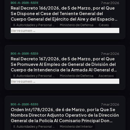
BOE-A-2026-5328
7 mar 2026
Real Decreto 166/2026, de 5 de Marzo, por el Que
Se Dispone el Cese del Teniente General del
Cuerpo General del Ejército del Aire y del Espacio
Don José Luis Pardo Jario Como Jefe del Mando de
II. Autoridades y Personal - A. Nombramientos, Situaciones e Incidencias
Ministerio de Defensa
Ceses
Apoyo Logístico del Ejército del Aire y del Espacio.
Ver resumen
→
BOE-A-2026-5329
7 mar 2026
Real Decreto 167/2026, de 5 de Marzo, por el Que
Se Promueve Al Empleo de General de División del
Cuerpo de Intendencia de la Armada Al General de
Brigada Don Francisco Javier Espósito Belizón.
II. Autoridades y Personal - A. Nombramientos, Situaciones e Incidencias
Ministerio de Defensa
Ascensos
Ver resumen
→
BOE-A-2026-5330
7 mar 2026
Orden Int/178/2026, de 6 de Marzo, por la Que Se
Nombra Director Adjunto Operativo de la Dirección
General de la Policía Al Comisario Principal Don
José Luis Santafé Arnedo.
II. Autoridades y Personal - A. Nombramientos, Situaciones e Incidencias
Ministerio del Interior