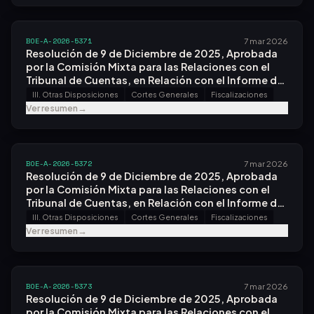
Ejercicio 2021.
BOE-A-2026-5371
7 mar 2026
Resolución de 9 de Diciembre de 2025, Aprobada
por la Comisión Mixta para las Relaciones con el
Tribunal de Cuentas, en Relación con el Informe de
Fiscalización de las Subvenciones Gestionadas
III. Otras Disposiciones
Cortes Generales
Fiscalizaciones
por el Instituto de Salud Carlos Iii, Especialmente
Ver resumen
→
las Relacionadas con el Covid-19, Ejercicios 2020 y
2021.
BOE-A-2026-5372
7 mar 2026
Resolución de 9 de Diciembre de 2025, Aprobada
por la Comisión Mixta para las Relaciones con el
Tribunal de Cuentas, en Relación con el Informe de
Fiscalización de los Efectos de la Covid-19 sobre
III. Otras Disposiciones
Cortes Generales
Fiscalizaciones
los Ingresos de los Ayuntamientos de
Ver resumen
→
Comunidades Autónomas sin Órgano de Control
Externo Propio.
BOE-A-2026-5373
7 mar 2026
Resolución de 9 de Diciembre de 2025, Aprobada
por la Comisión Mixta para las Relaciones con el