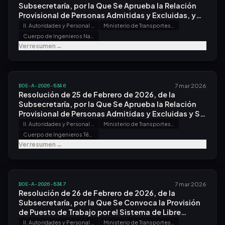
Subsecretaría, por la Que Se Aprueba la Relación
Provisional de Personas Admitidas y Excluidas, y
Se Anuncia Fecha, Hora y Lugar de Celebración del
II. Autoridades y Personal - B. Oposiciones y Concursos
Ministerio de Transportes y Movilidad Sostenible
Primer Ejercicio del Proceso Selectivo para Ingreso,
Cuerpo de Ingenieros Navales
por el Sistema General de Acceso Libre, en el
Ver resumen
→
Cuerpo de Ingenieros Navales, Convocado por
Resolución de 23 de Diciembre de 2025.
BOE-A-2026-5346
7 mar 2026
Resolución de 25 de Febrero de 2026, de la
Subsecretaría, por la Que Se Aprueba la Relación
Provisional de Personas Admitidas y Excluidas y Se
Anuncia Fecha, Hora y Lugar de Celebración del
II. Autoridades y Personal - B. Oposiciones y Concursos
Ministerio de Transportes y Movilidad Sostenible
Primer Ejercicio del Proceso Selectivo para Ingreso,
Cuerpo de Ingenieros Técnicos de Obras Públicas
por el Sistema General de Acceso Libre y
Ver resumen
→
Promoción Interna, en el Cuerpo de Ingenieros
Técnicos de Obras Públicas, Convocado por
Resolución de 23 de Diciembre de 2025.
BOE-A-2026-5347
7 mar 2026
Resolución de 26 de Febrero de 2026, de la
Subsecretaría, por la Que Se Convoca la Provisión
de Puesto de Trabajo por el Sistema de Libre
Designación.
II. Autoridades y Personal - B. Oposiciones y Concursos
Ministerio de Transportes y Movilidad Sostenible