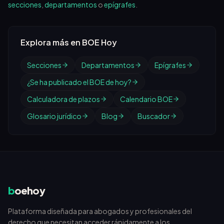
secciones
,
departamentos
o
epígrafes
.
Explora más en BOE Hoy
Secciones
Departamentos
Epígrafes
¿Se ha publicado el BOE de hoy?
Calculadora de plazos
Calendario BOE
Glosario jurídico
Blog
Buscador
b
oehoy
Plataforma diseñada para abogados y profesionales del
derecho que necesitan acceder rápidamente a los