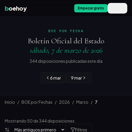
b
oehoy
Empezar gratis
Menú
BOE POR FECHA
Boletín Oficial del Estado
sábado, 7 de marzo de 2026
344 disposiciones publicadas este día
6 mar
9 mar
Inicio
/
BOE por Fechas
/
2026
/
Marzo
/
7
Mostrando 50 de 344 disposiciones
Filtros