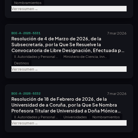
Nombramientos
Ver resumen
→
BOE-A-2026-5331
7 mar 2026
Resolución de 4 de Marzo de 2026, de la
Subsecretaría, por la Que Se Resuelve la
Convocatoria de Libre Designación, Efectuada por
Resolución de 18 de Diciembre de 2025.
II. Autoridades y Personal - A. Nombramientos, Situaciones e Incidencias
Ministerio de Ciencia, Innovación y Universidades
Destinos
Ver resumen
→
BOE-A-2026-5332
7 mar 2026
Resolución de 18 de Febrero de 2026, de la
Universidad de a Coruña, por la Que Se Nombra
Profesora Titular de Universidad a Doña Mónica
Folgueira Otero.
II. Autoridades y Personal - A. Nombramientos, Situaciones e Incidencias
Universidades
Nombramientos
Ver resumen
→