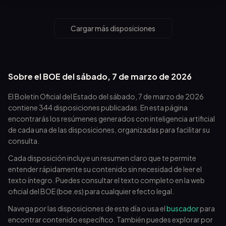
Investigaciones Científicas, Desde el 1 de Abril de
2021 Hasta el 30 de Junio de 2022.
Cargar más disposiciones
Sobre el BOE del
sábado, 7 de marzo de 2026
El Boletin Oficial del Estado del
sábado, 7 de marzo de 2026
contiene
344
disposiciones publicadas. En esta página
encontrarás los resúmenes generados con inteligencia artificial
de cada una de las disposiciones, organizadas para facilitar su
consulta.
Cada disposición incluye un resumen claro que te permite
entender rápidamente su contenido sin necesidad de leer el
texto íntegro. Puedes consultar el texto completo en la web
oficial del BOE (boe.es) para cualquier efecto legal.
Navega por las disposiciones de este día o usa el
buscador
para
encontrar contenido específico. También puedes explorar por