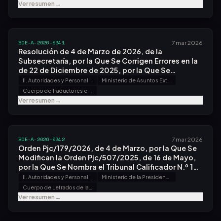
Ver resumen
→
BOE-A-2026-5341
7 mar 2026
Resolución de 4 de Marzo de 2026, de la
Subsecretaría, por la Que Se Corrigen Errores en la
de 22 de Diciembre de 2025, por la Que Se
Convoca Proceso Selectivo para Ingreso, por el
II. Autoridades y Personal - B. Oposiciones y Concursos
Ministerio de Asuntos Exteriores, Unión Europea y Cooperación
Sistema General de Acceso Libre, en el Cuerpo de
Cuerpo de Traductores e Intérpretes del Estado
Traductores e Intérpretes del Estado.
Ver resumen
→
BOE-A-2026-5342
7 mar 2026
Orden Pjc/179/2026, de 4 de Marzo, por la Que Se
Modifican la Orden Pjc/507/2025, de 16 de Mayo,
por la Que Se Nombra el Tribunal Calificador N.º 1
del Proceso Selectivo para Ingreso, por el Sistema
II. Autoridades y Personal - B. Oposiciones y Concursos
Ministerio de la Presidencia, Justicia y Relaciones con las Cortes
General de Acceso Libre y Promoción Interna, en el
Cuerpo de Letrados de la Administración de Justicia
Cuerpo de Letrados de la Administración de
Ver resumen
→
Justicia, Convocado por Orden Pjc/307/2025, de
26 de Marzo, y la Orden Pjc/958/2025, de 27 de