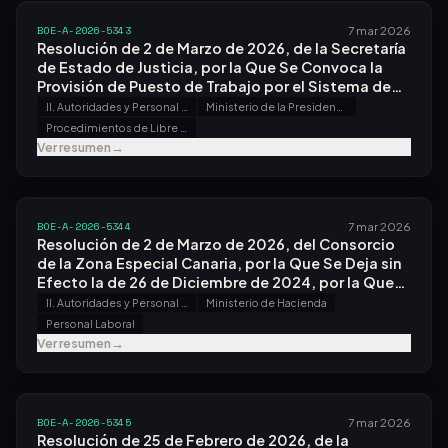
Agosto, por la Que Se Nombra el Tribunal
Calificador N.º 2, 3, 4 y 5 del Proceso Selectivo
BOE-A-2026-5343
7 mar 2026
para Ingreso, por el Sistema General de Acceso
Resolución de 2 de Marzo de 2026, de la Secretaría
Libre y Promoción Interna, en el Cuerpo de
de Estado de Justicia, por la Que Se Convoca la
Letrados de la Administración de Justicia,
Provisión de Puesto de Trabajo por el Sistema de
Convocado por Orden Pjc/307/2025, de 26 de
Libre Designación.
II. Autoridades y Personal - B. Oposiciones y Concursos
Ministerio de la Presidencia, Justicia y Relaciones con las Cortes
Marzo.
Procedimientos de Libre Designación
Ver resumen
→
BOE-A-2026-5344
7 mar 2026
Resolución de 2 de Marzo de 2026, del Consorcio
de la Zona Especial Canaria, por la Que Se Deja sin
Efecto la de 26 de Diciembre de 2024, por la Que
Se Convoca Proceso Selectivo para la Provisión,
II. Autoridades y Personal - B. Oposiciones y Concursos
Ministerio de Hacienda
por el Sistema General de Acceso Libre, de Plaza
Personal Laboral
de Técnico Superior, Nivel 2.
Ver resumen
→
BOE-A-2026-5345
7 mar 2026
Resolución de 25 de Febrero de 2026, de la