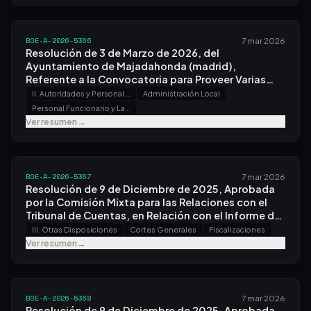
BOE-A-2026-5366
7 mar 2026
Resolución de 3 de Marzo de 2026, del
Ayuntamiento de Majadahonda (madrid),
Referente a la Convocatoria para Proveer Varias
Plazas.
II. Autoridades y Personal - B. Oposiciones y Concursos
Administración Local
Personal Funcionario y Laboral
Ver resumen
→
BOE-A-2026-5367
7 mar 2026
Resolución de 9 de Diciembre de 2025, Aprobada
por la Comisión Mixta para las Relaciones con el
Tribunal de Cuentas, en Relación con el Informe de
Fiscalización de la Biblioteca Nacional de España,
III. Otras Disposiciones
Cortes Generales
Fiscalizaciones
Ejercicios 2021 y 2022.
Ver resumen
→
BOE-A-2026-5368
7 mar 2026
Resolución de 9 de Diciembre de 2025, Aprobada