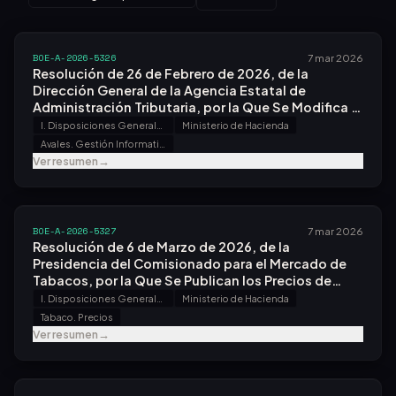
BOE-A-2026-5326
7 mar 2026
Resolución de 26 de Febrero de 2026, de la
Dirección General de la Agencia Estatal de
Administración Tributaria, por la Que Se Modifica la
de 28 de Febrero de 2006, por la Que Se
I. Disposiciones Generales
Ministerio de Hacienda
Establecen las Condiciones Generales y el
Avales. Gestión Informatizada
Procedimiento para la Validación mediante Un
Ver resumen
→
Código Nrc de los Avales Otorgados por las
Entidades de Crédito y por las Sociedades de
Garantía Recíproca y Presentados por los
Interesados ante la Administración Tributaria.
BOE-A-2026-5327
7 mar 2026
Resolución de 6 de Marzo de 2026, de la
Presidencia del Comisionado para el Mercado de
Tabacos, por la Que Se Publican los Precios de
Venta Al Público de Determinadas Labores de
I. Disposiciones Generales
Ministerio de Hacienda
Tabaco en Expendedurías de Tabaco y Timbre del
Tabaco. Precios
Área de Península y Baleares.
Ver resumen
→