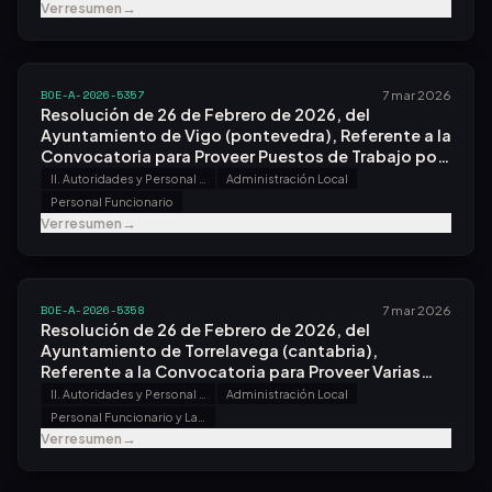
Ver resumen
→
BOE-A-2026-5357
7 mar 2026
Resolución de 26 de Febrero de 2026, del
Ayuntamiento de Vigo (pontevedra), Referente a la
Convocatoria para Proveer Puestos de Trabajo por
el Sistema de Concurso.
II. Autoridades y Personal - B. Oposiciones y Concursos
Administración Local
Personal Funcionario
Ver resumen
→
BOE-A-2026-5358
7 mar 2026
Resolución de 26 de Febrero de 2026, del
Ayuntamiento de Torrelavega (cantabria),
Referente a la Convocatoria para Proveer Varias
Plazas.
II. Autoridades y Personal - B. Oposiciones y Concursos
Administración Local
Personal Funcionario y Laboral
Ver resumen
→