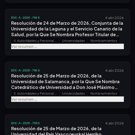
BOE-A-2026-7648
4 abr 2026
Resolución de 24 de Marzo de 2026, Conjunta de la
Universidad de la Laguna y el Servicio Canario de la
Salud, por la Que Se Nombra Profesor Titular de
Universidad, con Plaza Vinculada, a Don Alberto
II. Autoridades y Personal - A. Nombramientos, Situaciones e Incidencias
Universidades
Nombramientos
Domínguez Rodríguez.
Ver resumen
→
BOE-A-2026-7649
4 abr 2026
Resolución de 25 de Marzo de 2026, de la
Universidad de Salamanca, por la Que Se Nombra
Catedrático de Universidad a Don José Máximo
Leza Cruz.
II. Autoridades y Personal - A. Nombramientos, Situaciones e Incidencias
Universidades
Nombramientos
Ver resumen
→
BOE-A-2026-7650
4 abr 2026
Resolución de 25 de Marzo de 2026, de la
Universidad del País Vasco/euskal Herriko