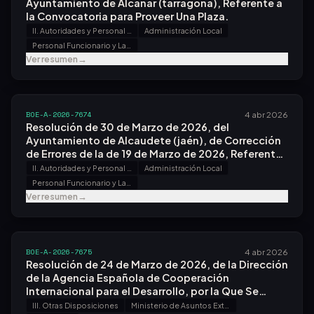
Ayuntamiento de Alcanar (tarragona), Referente a
la Convocatoria para Proveer Una Plaza.
II. Autoridades y Personal - B. Oposiciones y Concursos
Administración Local
Personal Funcionario y Laboral
Ver resumen
→
BOE-A-2026-7674
4 abr 2026
Resolución de 30 de Marzo de 2026, del
Ayuntamiento de Alcaudete (jaén), de Corrección
de Errores de la de 19 de Marzo de 2026, Referente
a la Convocatoria para Proveer Una Plaza.
II. Autoridades y Personal - B. Oposiciones y Concursos
Administración Local
Personal Funcionario y Laboral
Ver resumen
→
BOE-A-2026-7675
4 abr 2026
Resolución de 24 de Marzo de 2026, de la Dirección
de la Agencia Española de Cooperación
Internacional para el Desarrollo, por la Que Se
Publica el Convenio con Iberia Lae, Sa, Operadora
III. Otras Disposiciones
Ministerio de Asuntos Exteriores, Unión Europea y Cooperación