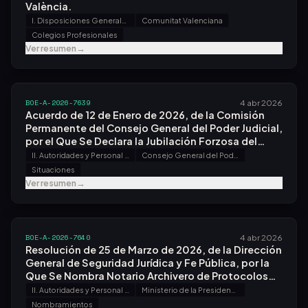
València.
I. Disposiciones Generales
Comunitat Valenciana
Colegios Profesionales
Ver resumen
→
BOE-A-2026-7639
4 abr 2026
Acuerdo de 12 de Enero de 2026, de la Comisión
Permanente del Consejo General del Poder Judicial,
por el Que Se Declara la Jubilación Forzosa del
Magistrado Don Antonio Serrano-arnal Domper.
II. Autoridades y Personal - A. Nombramientos, Situaciones e Incidencias
Consejo General del Poder Judicial
Situaciones
Ver resumen
→
BOE-A-2026-7640
4 abr 2026
Resolución de 25 de Marzo de 2026, de la Dirección
General de Seguridad Jurídica y Fe Pública, por la
Que Se Nombra Notario Archivero de Protocolos
del Distrito Notarial de Aranjuez, Al Notario de
II. Autoridades y Personal - A. Nombramientos, Situaciones e Incidencias
Ministerio de la Presidencia, Justicia y Relaciones con las Cortes
Dicha Localidad, Don Luis Novoa Sánchez.
Nombramientos