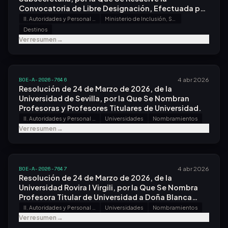
Convocatoria de Libre Designación, Efectuada por
Resolución de 23 de Febrero de 2026.
II. Autoridades y Personal - A. Nombramientos, Situaciones e Incidencias
Ministerio de Inclusión, Seguridad Social y Migraciones
Destinos
Ver resumen
→
BOE-A-2026-7646
4 abr 2026
Resolución de 24 de Marzo de 2026, de la
Universidad de Sevilla, por la Que Se Nombran
Profesoras y Profesores Titulares de Universidad.
II. Autoridades y Personal - A. Nombramientos, Situaciones e Incidencias
Universidades
Nombramientos
Ver resumen
→
BOE-A-2026-7647
4 abr 2026
Resolución de 24 de Marzo de 2026, de la
Universidad Rovira I Virgili, por la Que Se Nombra
Profesora Titular de Universidad a Doña Blanca
Deusdad Ayala.
II. Autoridades y Personal - A. Nombramientos, Situaciones e Incidencias
Universidades
Nombramientos
Ver resumen
→