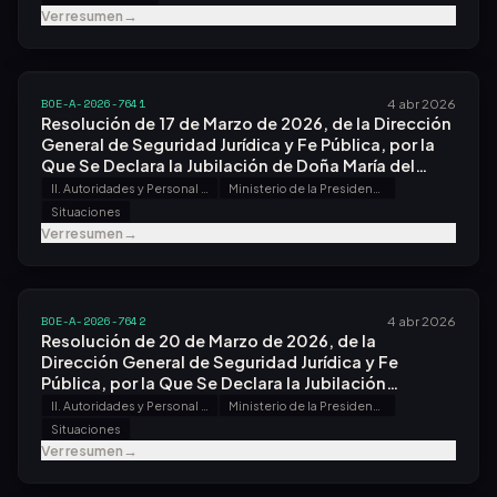
Ver resumen
→
BOE-A-2026-7641
4 abr 2026
Resolución de 17 de Marzo de 2026, de la Dirección
General de Seguridad Jurídica y Fe Pública, por la
Que Se Declara la Jubilación de Doña María del
Carmen Santana Santos, Registradora de la
II. Autoridades y Personal - A. Nombramientos, Situaciones e Incidencias
Ministerio de la Presidencia, Justicia y Relaciones con las Cortes
Propiedad de Granada N.º 5.
Situaciones
Ver resumen
→
BOE-A-2026-7642
4 abr 2026
Resolución de 20 de Marzo de 2026, de la
Dirección General de Seguridad Jurídica y Fe
Pública, por la Que Se Declara la Jubilación
Voluntaria del Notario de Santoña Don Manuel
II. Autoridades y Personal - A. Nombramientos, Situaciones e Incidencias
Ministerio de la Presidencia, Justicia y Relaciones con las Cortes
Obeso de la Fuente.
Situaciones
Ver resumen
→