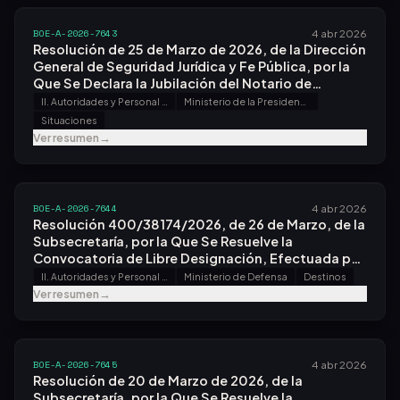
BOE-A-2026-7643
4 abr 2026
Resolución de 25 de Marzo de 2026, de la Dirección
General de Seguridad Jurídica y Fe Pública, por la
Que Se Declara la Jubilación del Notario de
Peralta/azkoien Don Rafael María Salinas Frauca.
II. Autoridades y Personal - A. Nombramientos, Situaciones e Incidencias
Ministerio de la Presidencia, Justicia y Relaciones con las Cortes
Situaciones
Ver resumen
→
BOE-A-2026-7644
4 abr 2026
Resolución 400/38174/2026, de 26 de Marzo, de la
Subsecretaría, por la Que Se Resuelve la
Convocatoria de Libre Designación, Efectuada por
Resolución 400/38063/2026, de 11 de Febrero.
II. Autoridades y Personal - A. Nombramientos, Situaciones e Incidencias
Ministerio de Defensa
Destinos
Ver resumen
→
BOE-A-2026-7645
4 abr 2026
Resolución de 20 de Marzo de 2026, de la
Subsecretaría, por la Que Se Resuelve la