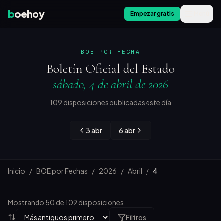
b
oehoy
Empezar gratis
Menú
BOE POR FECHA
Boletín Oficial del Estado
sábado, 4 de abril de 2026
109 disposiciones publicadas este día
3 abr
6 abr
Inicio
/
BOE por Fechas
/
2026
/
Abril
/
4
Mostrando 50 de 109 disposiciones
Filtros