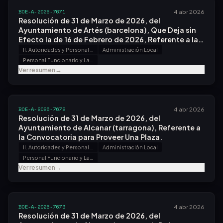
BOE-A-2026-7671
4 abr 2026
Resolución de 31 de Marzo de 2026, del
Ayuntamiento de Artés (barcelona), Que Deja sin
Efecto la de 16 de Febrero de 2026, Referente a la
Convocatoria para Proveer Una Plaza.
II. Autoridades y Personal - B. Oposiciones y Concursos
Administración Local
Personal Funcionario y Laboral
Ver resumen
→
BOE-A-2026-7672
4 abr 2026
Resolución de 31 de Marzo de 2026, del
Ayuntamiento de Alcanar (tarragona), Referente a
la Convocatoria para Proveer Una Plaza.
II. Autoridades y Personal - B. Oposiciones y Concursos
Administración Local
Personal Funcionario y Laboral
Ver resumen
→
BOE-A-2026-7673
4 abr 2026
Resolución de 31 de Marzo de 2026, del