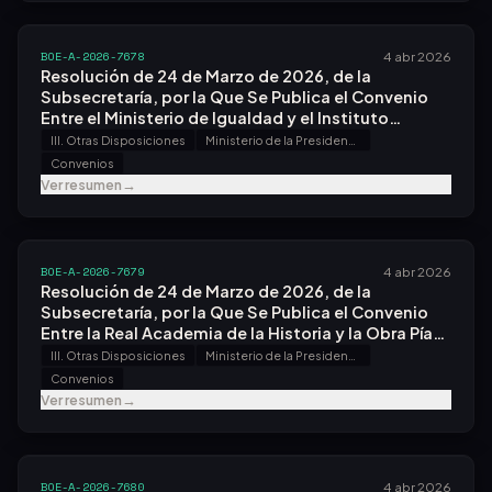
BOE-A-2026-7678
4 abr 2026
Resolución de 24 de Marzo de 2026, de la
Subsecretaría, por la Que Se Publica el Convenio
Entre el Ministerio de Igualdad y el Instituto
Nacional de Estadística, O.a., sobre el Acceso a la
III. Otras Disposiciones
Ministerio de la Presidencia, Justicia y Relaciones con las Cortes
Base Padronal del Instituto Nacional de Estadística
Convenios
a Través del Servicio Web Secopa, en el Ámbito de
Ver resumen
→
la Dirección General para la Igualdad Real y
Efectiva de las Personas Lgtbi+.
BOE-A-2026-7679
4 abr 2026
Resolución de 24 de Marzo de 2026, de la
Subsecretaría, por la Que Se Publica el Convenio
Entre la Real Academia de la Historia y la Obra Pía
de los Santos Lugares, para la Difusión de la Labor
III. Otras Disposiciones
Ministerio de la Presidencia, Justicia y Relaciones con las Cortes
de la Obra Pía.
Convenios
Ver resumen
→
BOE-A-2026-7680
4 abr 2026