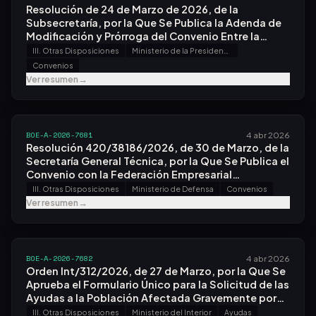
Resolución de 24 de Marzo de 2026, de la
Subsecretaría, por la Que Se Publica la Adenda de
Modificación y Prórroga del Convenio Entre la
Agencia Estatal de Administración Tributaria y el
III. Otras Disposiciones
Ministerio de la Presidencia, Justicia y Relaciones con las Cortes
Consorcio para el Diseño, Construcción,
Convenios
Equipamiento y Explotación del Centro de Láseres
Ver resumen
→
Pulsados Ultracortos Ultraintensos, en Materia de
Cesión de Información Tributaria.
BOE-A-2026-7681
4 abr 2026
Resolución 420/38186/2026, de 30 de Marzo, de la
Secretaría General Técnica, por la Que Se Publica el
Convenio con la Federación Empresarial
Segoviana, para el Desarrollo de Actividades Que
III. Otras Disposiciones
Ministerio de Defensa
Convenios
Complementen la Formación e Impulsen el
Ver resumen
→
Aprovechamiento de las Capacidades
Profesionales del Personal Militar Fomentando Su
Incorporación Al Ámbito Laboral Civil.
BOE-A-2026-7682
4 abr 2026
Orden Int/312/2026, de 27 de Marzo, por la Que Se
Aprueba el Formulario Único para la Solicitud de las
Ayudas a la Población Afectada Gravemente por
Una Emergencia de Protección Civil y el Modelo
III. Otras Disposiciones
Ministerio del Interior
Ayudas