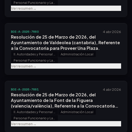
Personal Funcionario y Laboral
Ver resumen
→
BOE-A-2026-7660
4 abr 2026
Resolución de 25 de Marzo de 2026, del
Ayuntamiento de Valdeolea (cantabria), Referente
a la Convocatoria para Proveer Una Plaza.
II. Autoridades y Personal - B. Oposiciones y Concursos
Administración Local
Personal Funcionario y Laboral
Ver resumen
→
BOE-A-2026-7661
4 abr 2026
Resolución de 25 de Marzo de 2026, del
Ayuntamiento de la Font de la Figuera
(valencia/valència), Referente a la Convocatoria
para Proveer Una Plaza.
II. Autoridades y Personal - B. Oposiciones y Concursos
Administración Local
Personal Funcionario y Laboral
Ver resumen
→