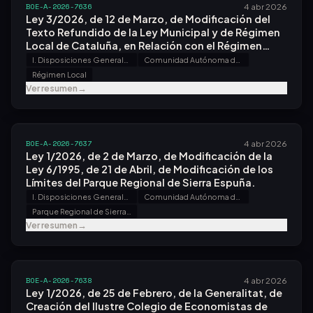
BOE-A-2026-7636
4 abr 2026
Ley 3/2026, de 12 de Marzo, de Modificación del
Texto Refundido de la Ley Municipal y de Régimen
Local de Cataluña, en Relación con el Régimen
Jurídico Aplicable a Arán.
I. Disposiciones Generales
Comunidad Autónoma de Cataluña
Régimen Local
Ver resumen
→
BOE-A-2026-7637
4 abr 2026
Ley 1/2026, de 2 de Marzo, de Modificación de la
Ley 6/1995, de 21 de Abril, de Modificación de los
Límites del Parque Regional de Sierra Espuña.
I. Disposiciones Generales
Comunidad Autónoma de la Región de Murcia
Parque Regional de Sierra Espuña
Ver resumen
→
BOE-A-2026-7638
4 abr 2026
Ley 1/2026, de 25 de Febrero, de la Generalitat, de
Creación del Ilustre Colegio de Economistas de