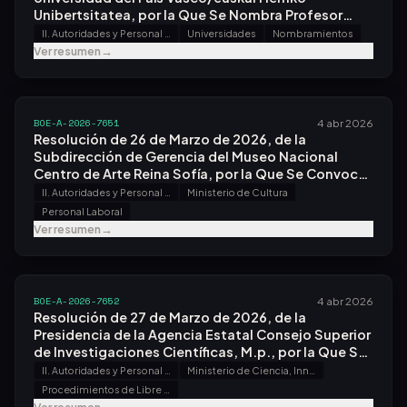
Unibertsitatea, por la Que Se Nombra Profesor
Titular de Universidad a Don Andoni Artola Renedo.
II. Autoridades y Personal - A. Nombramientos, Situaciones e Incidencias
Universidades
Nombramientos
Ver resumen
→
BOE-A-2026-7651
4 abr 2026
Resolución de 26 de Marzo de 2026, de la
Subdirección de Gerencia del Museo Nacional
Centro de Arte Reina Sofía, por la Que Se Convoca
Proceso Selectivo para Ingreso, Como Personal
II. Autoridades y Personal - B. Oposiciones y Concursos
Ministerio de Cultura
Laboral Fijo, Fuera de Convenio, en la Categoría de
Personal Laboral
Responsable del Área de Exposiciones.
Ver resumen
→
BOE-A-2026-7652
4 abr 2026
Resolución de 27 de Marzo de 2026, de la
Presidencia de la Agencia Estatal Consejo Superior
de Investigaciones Científicas, M.p., por la Que Se
Convoca la Provisión de Puestos de Trabajo por el
II. Autoridades y Personal - B. Oposiciones y Concursos
Ministerio de Ciencia, Innovación y Universidades
Sistema de Libre Designación.
Procedimientos de Libre Designación