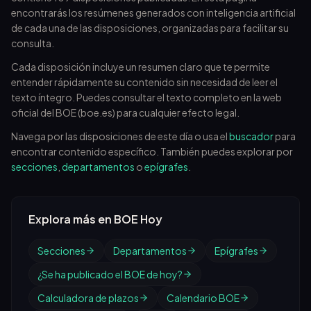
encontrarás los resúmenes generados con inteligencia artificial
de cada una de las disposiciones, organizadas para facilitar su
consulta.
Cada disposición incluye un resumen claro que te permite
entender rápidamente su contenido sin necesidad de leer el
texto íntegro. Puedes consultar el texto completo en la web
oficial del BOE (boe.es) para cualquier efecto legal.
Navega por las disposiciones de este día o usa el
buscador
para
encontrar contenido específico. También puedes explorar por
secciones
,
departamentos
o
epígrafes
.
Explora más en BOE Hoy
Secciones
Departamentos
Epígrafes
¿Se ha publicado el BOE de hoy?
Calculadora de plazos
Calendario BOE