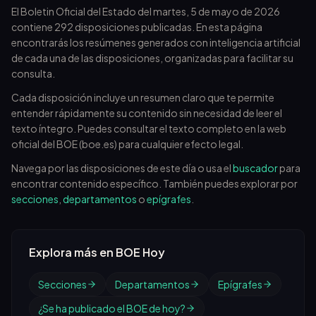
El Boletin Oficial del Estado del
martes, 5 de mayo de 2026
contiene
292
disposiciones publicadas. En esta página
encontrarás los resúmenes generados con inteligencia artificial
de cada una de las disposiciones, organizadas para facilitar su
consulta.
Cada disposición incluye un resumen claro que te permite
entender rápidamente su contenido sin necesidad de leer el
texto íntegro. Puedes consultar el texto completo en la web
oficial del BOE (boe.es) para cualquier efecto legal.
Navega por las disposiciones de este día o usa el
buscador
para
encontrar contenido específico. También puedes explorar por
secciones
,
departamentos
o
epígrafes
.
Explora más en BOE Hoy
Secciones
Departamentos
Epígrafes
¿Se ha publicado el BOE de hoy?