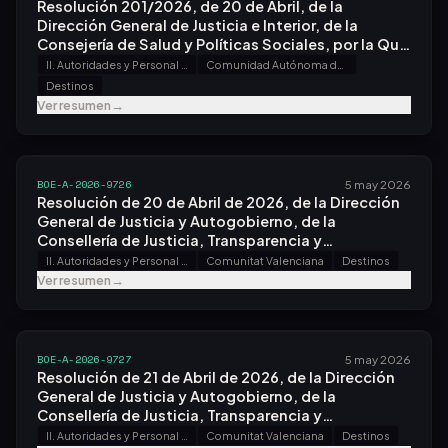
Resolución 201/2026, de 20 de Abril, de la
Dirección General de Justicia e Interior, de la
Consejería de Salud y Políticas Sociales, por la Que
Se Resuelve Definitivamente el Concurso de
II. Autoridades y Personal - A. Nombramientos, Situaciones e Incidencias
Comunidad Autónoma de la Rioja
Traslados Entre Personal Funcionario de los
Destinos
Cuerpos y Escalas de Gestión Procesal y
Ver resumen
→
Administrativa, Tramitación Procesal y
Administrativa y Auxilio Judicial de la
Administración de Justicia, Convocado por
Resolución 1380/2025, de 27 de Octubre.
BOE-A-2026-9726
5 may 2026
Resolución de 20 de Abril de 2026, de la Dirección
General de Justicia y Autogobierno, de la
Consellería de Justicia, Transparencia y
Participación, por la Que Se Resuelve
II. Autoridades y Personal - A. Nombramientos, Situaciones e Incidencias
Comunitat Valenciana
Destinos
Definitivamente el Concurso de Traslados Entre
Ver resumen
→
Personal Funcionario de los Cuerpos y Escalas de
Gestión Procesal y Administrativa, Tramitación
Procesal y Administrativa y Auxilio Judicial de la
Administración de Justicia, Convocado por
BOE-A-2026-9727
5 may 2026
Resolución de 27 de Octubre de 2025.
Resolución de 21 de Abril de 2026, de la Dirección
General de Justicia y Autogobierno, de la
Consellería de Justicia, Transparencia y
Participación, por la Que Se Otorga Destino Al
II. Autoridades y Personal - A. Nombramientos, Situaciones e Incidencias
Comunitat Valenciana
Destinos