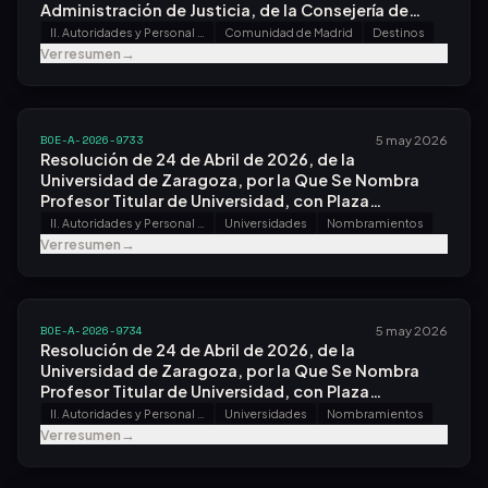
Administración de Justicia, de la Consejería de
Presidencia, Justicia y Administración Local, por la
II. Autoridades y Personal - A. Nombramientos, Situaciones e Incidencias
Comunidad de Madrid
Destinos
Que Se Otorga Destino Al Personal Funcionario del
Ver resumen
→
Cuerpo de Médicos Forenses Que Ha Superado las
Pruebas Selectivas, Convocadas por Orden
Pjc/94/2024, de 31 de Enero.
BOE-A-2026-9733
5 may 2026
Resolución de 24 de Abril de 2026, de la
Universidad de Zaragoza, por la Que Se Nombra
Profesor Titular de Universidad, con Plaza
Vinculada, a Don Ángel Borque Fernando.
II. Autoridades y Personal - A. Nombramientos, Situaciones e Incidencias
Universidades
Nombramientos
Ver resumen
→
BOE-A-2026-9734
5 may 2026
Resolución de 24 de Abril de 2026, de la
Universidad de Zaragoza, por la Que Se Nombra
Profesor Titular de Universidad, con Plaza
Vinculada, a Don Jesús Díez Manglano.
II. Autoridades y Personal - A. Nombramientos, Situaciones e Incidencias
Universidades
Nombramientos
Ver resumen
→