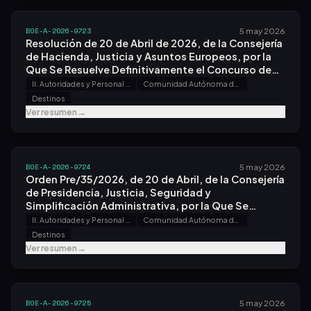
BOE-A-2026-9723
5 may 2026
Resolución de 20 de Abril de 2026, de la Consejería
de Hacienda, Justicia y Asuntos Europeos, por la
Que Se Resuelve Definitivamente el Concurso de
Traslados Entre Personal Funcionario de los
II. Autoridades y Personal - A. Nombramientos, Situaciones e Incidencias
Comunidad Autónoma del Principado de Asturias
Cuerpos y Escalas de Gestión Procesal y
Destinos
Administrativa, Tramitación Procesal y
Ver resumen
→
Administrativa y Auxilio Judicial de la
Administración de Justicia, Convocado por
Resolución de 27 de Octubre de 2025.
BOE-A-2026-9724
5 may 2026
Orden Pre/35/2026, de 20 de Abril, de la Consejería
de Presidencia, Justicia, Seguridad y
Simplificación Administrativa, por la Que Se
Resuelve Definitivamente el Concurso de Traslados
II. Autoridades y Personal - A. Nombramientos, Situaciones e Incidencias
Comunidad Autónoma de Cantabria
Entre Personal Funcionario de los Cuerpos y
Destinos
Escalas de Gestión Procesal y Administrativa,
Ver resumen
→
Tramitación Procesal y Administrativa y Auxilio
Judicial de la Administración de Justicia,
Convocado por Orden Pre/96/2025, de 27 de
Octubre.
BOE-A-2026-9725
5 may 2026