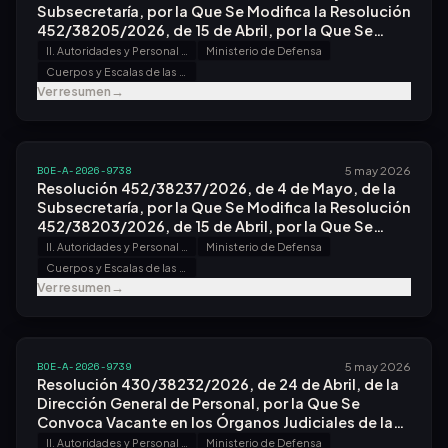
Subsecretaría, por la Que Se Modifica la Resolución
452/38205/2026, de 15 de Abril, por la Que Se
Convocan Procesos de Selección para Ingreso en
II. Autoridades y Personal - B. Oposiciones y Concursos
Ministerio de Defensa
los Centros Docentes Militares de Formación,
Cuerpos y Escalas de las Fuerzas Armadas
mediante las Formas de Ingreso Directo y
Ver resumen
→
Promoción, para la Incorporación Como Militar de
Carrera o la Adscripción Como Militar de
Complemento a las Escalas de Oficiales de los
Cuerpos de Intendencia.
BOE-A-2026-9738
5 may 2026
Resolución 452/38237/2026, de 4 de Mayo, de la
Subsecretaría, por la Que Se Modifica la Resolución
452/38203/2026, de 15 de Abril, por la Que Se
Convocan Procesos de Selección para el Ingreso
II. Autoridades y Personal - B. Oposiciones y Concursos
Ministerio de Defensa
en los Centros Docentes Militares de Formación,
Cuerpos y Escalas de las Fuerzas Armadas
mediante las Formas de Ingreso Directo y
Ver resumen
→
Promoción, para la Integración Como Militar de
Carrera en los Cuerpos Comunes de las Fuerzas
Armadas.
BOE-A-2026-9739
5 may 2026
Resolución 430/38232/2026, de 24 de Abril, de la
Dirección General de Personal, por la Que Se
Convoca Vacante en los Órganos Judiciales de la
Jurisdicción Militar.
II. Autoridades y Personal - B. Oposiciones y Concursos
Ministerio de Defensa