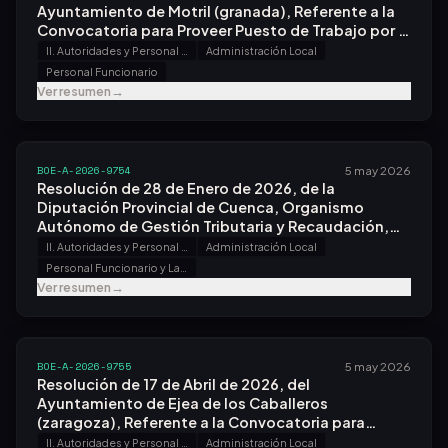
Ayuntamiento de Motril (granada), Referente a la
Convocatoria para Proveer Puesto de Trabajo por el
Sistema de Concurso.
II. Autoridades y Personal - B. Oposiciones y Concursos
Administración Local
Personal Funcionario
Ver resumen
→
BOE-A-2026-9754
5 may 2026
Resolución de 28 de Enero de 2026, de la
Diputación Provincial de Cuenca, Organismo
Autónomo de Gestión Tributaria y Recaudación,
Referente a la Convocatoria para Proveer Varias
II. Autoridades y Personal - B. Oposiciones y Concursos
Administración Local
Plazas.
Personal Funcionario y Laboral
Ver resumen
→
BOE-A-2026-9755
5 may 2026
Resolución de 17 de Abril de 2026, del
Ayuntamiento de Ejea de los Caballeros
(zaragoza), Referente a la Convocatoria para
Proveer Varias Plazas.
II. Autoridades y Personal - B. Oposiciones y Concursos
Administración Local