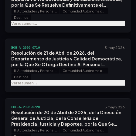
por la Que Se Resuelve Definitivamente el
Concurso de Traslados Entre Personal Funcionario
II. Autoridades y Personal - A. Nombramientos, Situaciones e Incidencias
Comunidad Autónoma de Cataluña
de los Cuerpos y Escalas de Gestión Procesal y
Destinos
Administrativa, Tramitación Procesal y
Ver resumen
→
Administrativa y Auxilio Judicial de la
Administración de Justicia, Convocado por
Resolución de 27 de Octubre de 2025.
BOE-A-2026-9719
5 may 2026
Resolución de 21 de Abril de 2026, del
Departamento de Justicia y Calidad Democrática,
por la Que Se Otorga Destino Al Personal
Funcionario del Cuerpo de Médicos Forenses Que
II. Autoridades y Personal - A. Nombramientos, Situaciones e Incidencias
Comunidad Autónoma de Cataluña
Ha Superado las Pruebas Selectivas, Convocadas
Destinos
por Orden Pjc/94/2024, de 31 de Enero.
Ver resumen
→
BOE-A-2026-9720
5 may 2026
Resolución de 20 de Abril de 2026, de la Dirección
General de Justicia, de la Consellería de
Presidencia, Justicia y Deportes, por la Que Se
Resuelve Definitivamente el Concurso de Traslados
II. Autoridades y Personal - A. Nombramientos, Situaciones e Incidencias
Comunidad Autónoma de Galicia
Entre Personal Funcionario de los Cuerpos y