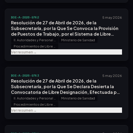
BOE-A-2026-9742
5 may 2026
Resolución de 27 de Abril de 2026, de la
Subsecretaría, por la Que Se Convoca la Provisión
de Puestos de Trabajo, por el Sistema de Libre
Designación.
II. Autoridades y Personal - B. Oposiciones y Concursos
Ministerio de Sanidad
Procedimientos de Libre Designación
Ver resumen
→
BOE-A-2026-9743
5 may 2026
Resolución de 27 de Abril de 2026, de la
Subsecretaría, por la Que Se Declara Desierta la
Convocatoria de Libre Designación, Efectuada por
Resolución de 12 de Marzo de 2026.
II. Autoridades y Personal - B. Oposiciones y Concursos
Ministerio de Sanidad
Procedimientos de Libre Designación
Ver resumen
→