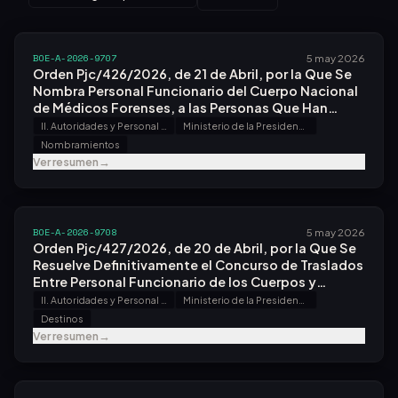
BOE-A-2026-9707
5 may 2026
Orden Pjc/426/2026, de 21 de Abril, por la Que Se
Nombra Personal Funcionario del Cuerpo Nacional
de Médicos Forenses, a las Personas Que Han
Superado el Proceso Selectivo Convocado por
II. Autoridades y Personal - A. Nombramientos, Situaciones e Incidencias
Ministerio de la Presidencia, Justicia y Relaciones con las Cortes
Orden Pjc/94/2024, de 31 de Enero.
Nombramientos
Ver resumen
→
BOE-A-2026-9708
5 may 2026
Orden Pjc/427/2026, de 20 de Abril, por la Que Se
Resuelve Definitivamente el Concurso de Traslados
Entre Personal Funcionario de los Cuerpos y
Escalas de Gestión Procesal y Administrativa,
II. Autoridades y Personal - A. Nombramientos, Situaciones e Incidencias
Ministerio de la Presidencia, Justicia y Relaciones con las Cortes
Tramitación Procesal y Administrativa y Auxilio
Destinos
Judicial de la Administración de Justicia,
Ver resumen
→
Convocado por Orden Pjc/1253/2025, de 27 de
Octubre.