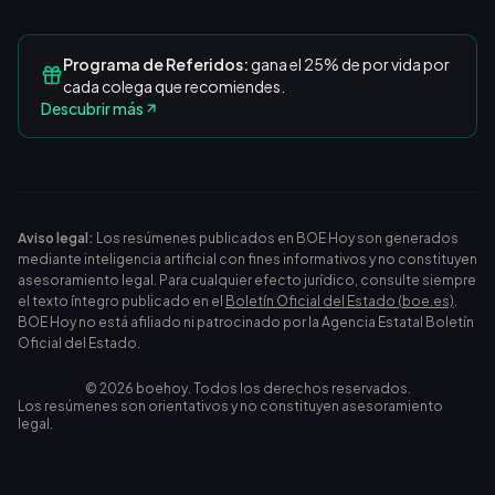
Programa de Referidos:
gana el 25% de por vida por
cada colega que recomiendes.
Descubrir más
Aviso legal:
Los resúmenes publicados en BOE Hoy son generados
mediante inteligencia artificial con fines informativos y no constituyen
asesoramiento legal. Para cualquier efecto jurídico, consulte siempre
el texto íntegro publicado en el
Boletín Oficial del Estado (boe.es)
.
BOE Hoy no está afiliado ni patrocinado por la Agencia Estatal Boletín
Oficial del Estado.
©
2026
boehoy. Todos los derechos reservados.
Los resúmenes son orientativos y no constituyen asesoramiento
legal.