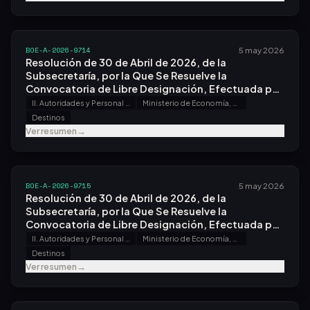
BOE-A-2026-9714
5 may 2026
Resolución de 30 de Abril de 2026, de la
Subsecretaría, por la Que Se Resuelve la
Convocatoria de Libre Designación, Efectuada por
Resolución de 30 de Enero de 2026, en las Oficinas
II. Autoridades y Personal - A. Nombramientos, Situaciones e Incidencias
Ministerio de Economía, Comercio y Empresa
Económicas y Comerciales en el Exterior.
Destinos
Ver resumen
→
BOE-A-2026-9715
5 may 2026
Resolución de 30 de Abril de 2026, de la
Subsecretaría, por la Que Se Resuelve la
Convocatoria de Libre Designación, Efectuada por
Resolución de 30 de Enero de 2026, en las Oficinas
II. Autoridades y Personal - A. Nombramientos, Situaciones e Incidencias
Ministerio de Economía, Comercio y Empresa
Económicas y Comerciales en el Exterior.
Destinos
Ver resumen
→