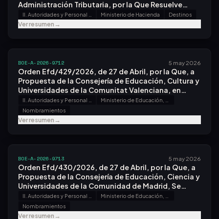
Administración Tributaria, por la Que Resuelve
Parcialmente la Convocatoria de Libre
II. Autoridades y Personal - A. Nombramientos, Situaciones e Incidencias
Ministerio de Hacienda
Destinos
Designación, Efectuada por Resolución de 22 de
Ver resumen
→
Enero de 2026.
BOE-A-2026-9712
5 may 2026
Orden Efd/429/2026, de 27 de Abril, por la Que, a
Propuesta de la Consejería de Educación, Cultura y
Universidades de la Comunitat Valenciana, en
Ejecución de Sentencia, Se Nombra Funcionaria de
II. Autoridades y Personal - A. Nombramientos, Situaciones e Incidencias
Ministerio de Educación, Formación Profesional y Deportes
Carrera del Cuerpo de Catedráticos de Enseñanza
Nombramientos
Secundaria a Doña Ester Violeta Giménez Gómez.
Ver resumen
→
BOE-A-2026-9713
5 may 2026
Orden Efd/430/2026, de 27 de Abril, por la Que, a
Propuesta de la Consejería de Educación, Ciencia y
Universidades de la Comunidad de Madrid, Se
Nombra Funcionario de Carrera del Cuerpo de
II. Autoridades y Personal - A. Nombramientos, Situaciones e Incidencias
Ministerio de Educación, Formación Profesional y Deportes
Catedráticos de Música y Artes Escénicas a Don
Nombramientos
Mario Mora Saiz.
Ver resumen
→