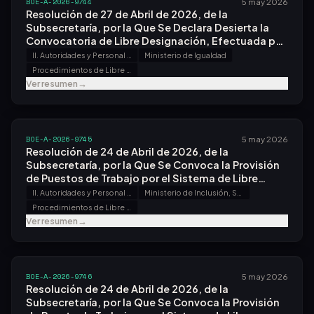
BOE-A-2026-9744
5 may 2026
Resolución de 27 de Abril de 2026, de la
Subsecretaría, por la Que Se Declara Desierta la
Convocatoria de Libre Designación, Efectuada por
Resolución de 23 de Enero de 2026, en el Instituto
II. Autoridades y Personal - B. Oposiciones y Concursos
Ministerio de Igualdad
de las Mujeres, O.a.
Procedimientos de Libre Designación
Ver resumen
→
BOE-A-2026-9745
5 may 2026
Resolución de 24 de Abril de 2026, de la
Subsecretaría, por la Que Se Convoca la Provisión
de Puestos de Trabajo por el Sistema de Libre
Designación.
II. Autoridades y Personal - B. Oposiciones y Concursos
Ministerio de Inclusión, Seguridad Social y Migraciones
Procedimientos de Libre Designación
Ver resumen
→
BOE-A-2026-9746
5 may 2026
Resolución de 24 de Abril de 2026, de la
Subsecretaría, por la Que Se Convoca la Provisión