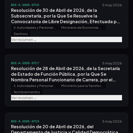
BOE-A-2026-9716
5 may 2026
Resolución de 30 de Abril de 2026, de la
Subsecretaría, por la Que Se Resuelve la
Convocatoria de Libre Designación, Efectuada por
Resolución de 30 de Enero de 2026, en las Oficinas
II. Autoridades y Personal - A. Nombramientos, Situaciones e Incidencias
Ministerio de Economía, Comercio y Empresa
Económicas y Comerciales en el Exterior.
Destinos
Ver resumen
→
BOE-A-2026-9717
5 may 2026
Resolución de 28 de Abril de 2026, de la Secretaría
de Estado de Función Pública, por la Que Se
Nombra Personal Funcionario de Carrera, por el
Sistema General de Acceso Libre, en el Cuerpo de
II. Autoridades y Personal - A. Nombramientos, Situaciones e Incidencias
Ministerio para la Transformación Digital y de la Función Pública
Arquitectos Técnicos Al Servicio de la Hacienda
Nombramientos
Pública.
Ver resumen
→
BOE-A-2026-9718
5 may 2026
Resolución de 20 de Abril de 2026, del
Departamento de Justicia y Calidad Democrática,