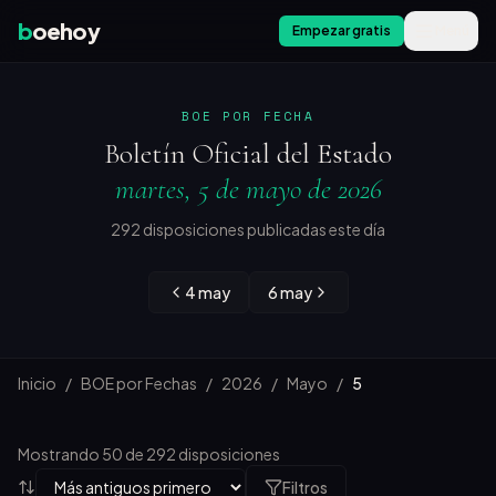
b
oehoy
Empezar gratis
Menú
BOE POR FECHA
Boletín Oficial del Estado
martes, 5 de mayo de 2026
292 disposiciones publicadas este día
4 may
6 may
Inicio
/
BOE por Fechas
/
2026
/
Mayo
/
5
Mostrando 50 de 292 disposiciones
Filtros