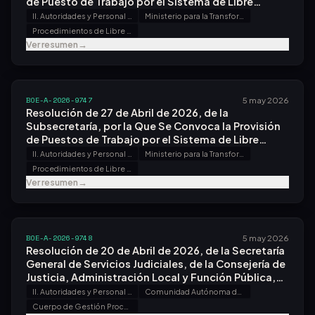
de Puesto de Trabajo por el Sistema de Libre
Designación.
II. Autoridades y Personal - B. Oposiciones y Concursos
Ministerio para la Transformación Digital y de la Función Pública
Procedimientos de Libre Designación
Ver resumen
→
BOE-A-2026-9747
5 may 2026
Resolución de 27 de Abril de 2026, de la
Subsecretaría, por la Que Se Convoca la Provisión
de Puestos de Trabajo por el Sistema de Libre
Designación.
II. Autoridades y Personal - B. Oposiciones y Concursos
Ministerio para la Transformación Digital y de la Función Pública
Procedimientos de Libre Designación
Ver resumen
→
BOE-A-2026-9748
5 may 2026
Resolución de 20 de Abril de 2026, de la Secretaría
General de Servicios Judiciales, de la Consejería de
Justicia, Administración Local y Función Pública,
por la Que Se Convoca Concurso Específico para la
II. Autoridades y Personal - B. Oposiciones y Concursos
Comunidad Autónoma de Andalucía
Provisión de Puesto de Trabajo en la Oficina Fiscal
Cuerpo de Gestión Procesal y Administrativa