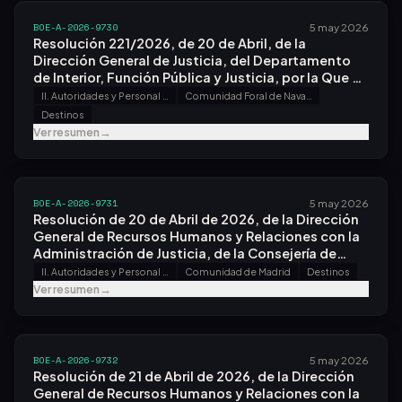
Administrativa y Auxilio Judicial de la
Administración de Justicia, Convocado por Orden
BOE-A-2026-9730
5 may 2026
Pjc/1253/2025, de 27 de Octubre.
Resolución 221/2026, de 20 de Abril, de la
Dirección General de Justicia, del Departamento
de Interior, Función Pública y Justicia, por la Que Se
Resuelve Definitivamente el Concurso de Traslados
II. Autoridades y Personal - A. Nombramientos, Situaciones e Incidencias
Comunidad Foral de Navarra
Entre Personal Funcionario de los Cuerpos y
Destinos
Escalas de Gestión Procesal y Administrativa,
Ver resumen
→
Tramitación Procesal y Administrativa y Auxilio
Judicial de la Administración de Justicia,
Convocado por Orden Pjc/1253/2025, de 27 de
Octubre.
BOE-A-2026-9731
5 may 2026
Resolución de 20 de Abril de 2026, de la Dirección
General de Recursos Humanos y Relaciones con la
Administración de Justicia, de la Consejería de
Presidencia, Justicia y Administración Local, por la
II. Autoridades y Personal - A. Nombramientos, Situaciones e Incidencias
Comunidad de Madrid
Destinos
Que Se Resuelve Definitivamente el Concurso de
Ver resumen
→
Traslados Entre Personal Funcionario de los
Cuerpos y Escalas de Gestión Procesal y
Administrativa, Tramitación Procesal y
Administrativa y Auxilio Judicial de la
BOE-A-2026-9732
5 may 2026
Administración de Justicia, Convocado por
Resolución de 21 de Abril de 2026, de la Dirección
Resolución de 27 de Octubre de 2025.
General de Recursos Humanos y Relaciones con la