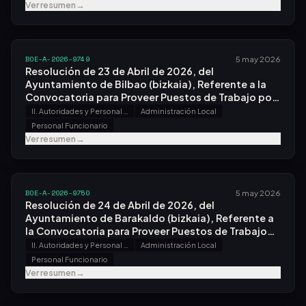
de la Comunidad Autónoma de Andalucía.
Ver resumen
→
BOE-A-2026-9749
5 may 2026
Resolución de 23 de Abril de 2026, del
Ayuntamiento de Bilbao (bizkaia), Referente a la
Convocatoria para Proveer Puestos de Trabajo por
el Sistema de Concurso.
II. Autoridades y Personal - B. Oposiciones y Concursos
Administración Local
Personal Funcionario
Ver resumen
→
BOE-A-2026-9750
5 may 2026
Resolución de 24 de Abril de 2026, del
Ayuntamiento de Barakaldo (bizkaia), Referente a
la Convocatoria para Proveer Puestos de Trabajo
por el Sistema de Concurso.
II. Autoridades y Personal - B. Oposiciones y Concursos
Administración Local
Personal Funcionario
Ver resumen
→