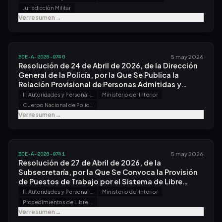
Jurisdicción Militar
Ver resumen
→
BOE-A-2026-9740
5 may 2026
Resolución de 24 de Abril de 2026, de la Dirección
General de la Policía, por la Que Se Publica la
Relación Provisional de Personas Admitidas y
Excluidas Al Proceso Selectivo para la Provisión de
II. Autoridades y Personal - B. Oposiciones y Concursos
Ministerio del Interior
Plazas de Personal Facultativo y Técnico del
Cuerpo Nacional de Policía
Cuerpo Nacional de Policía, Convocado por
Ver resumen
→
Resolución de 9 de Enero de 2026.
BOE-A-2026-9741
5 may 2026
Resolución de 27 de Abril de 2026, de la
Subsecretaría, por la Que Se Convoca la Provisión
de Puestos de Trabajo por el Sistema de Libre
Designación.
II. Autoridades y Personal - B. Oposiciones y Concursos
Ministerio del Interior
Procedimientos de Libre Designación
Ver resumen
→