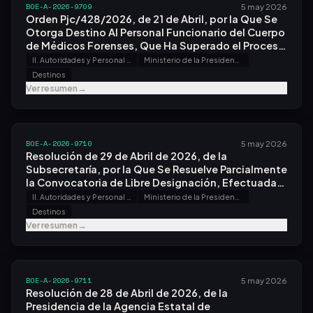
BOE-A-2026-9709
5 may 2026
Orden Pjc/428/2026, de 21 de Abril, por la Que Se
Otorga Destino Al Personal Funcionario del Cuerpo
de Médicos Forenses, Que Ha Superado el Proceso
Selectivo Convocado por Orden Pjc/94/2024, de
II. Autoridades y Personal - A. Nombramientos, Situaciones e Incidencias
Ministerio de la Presidencia, Justicia y Relaciones con las Cortes
31 de Enero.
Destinos
Ver resumen
→
BOE-A-2026-9710
5 may 2026
Resolución de 29 de Abril de 2026, de la
Subsecretaría, por la Que Se Resuelve Parcialmente
la Convocatoria de Libre Designación, Efectuada
por Resolución de 8 de Enero de 2026.
II. Autoridades y Personal - A. Nombramientos, Situaciones e Incidencias
Ministerio de la Presidencia, Justicia y Relaciones con las Cortes
Destinos
Ver resumen
→
BOE-A-2026-9711
5 may 2026
Resolución de 28 de Abril de 2026, de la
Presidencia de la Agencia Estatal de