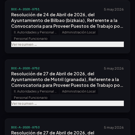
BOE-A-2026-9751
5 may 2026
Resolución de 24 de Abril de 2026, del
Ayuntamiento de Bilbao (bizkaia), Referente a la
Convocatoria para Proveer Puestos de Trabajo por
el Sistema de Concurso.
II. Autoridades y Personal - B. Oposiciones y Concursos
Administración Local
Personal Funcionario
Ver resumen
→
BOE-A-2026-9752
5 may 2026
Resolución de 27 de Abril de 2026, del
Ayuntamiento de Motril (granada), Referente a la
Convocatoria para Proveer Puestos de Trabajo por
el Sistema de Concurso.
II. Autoridades y Personal - B. Oposiciones y Concursos
Administración Local
Personal Funcionario
Ver resumen
→
BOE-A-2026-9753
5 may 2026
Resolución de 27 de Abril de 2026, del