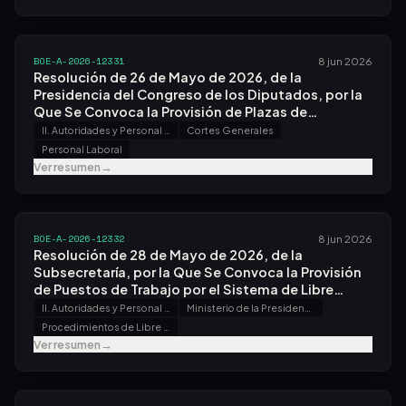
BOE-A-2026-12331
8 jun 2026
Resolución de 26 de Mayo de 2026, de la
Presidencia del Congreso de los Diputados, por la
Que Se Convoca la Provisión de Plazas de
Médico/a con Destino en el Gabinete Médico.
II. Autoridades y Personal - B. Oposiciones y Concursos
Cortes Generales
Personal Laboral
Ver resumen
→
BOE-A-2026-12332
8 jun 2026
Resolución de 28 de Mayo de 2026, de la
Subsecretaría, por la Que Se Convoca la Provisión
de Puestos de Trabajo por el Sistema de Libre
Designación.
II. Autoridades y Personal - B. Oposiciones y Concursos
Ministerio de la Presidencia, Justicia y Relaciones con las Cortes
Procedimientos de Libre Designación
Ver resumen
→