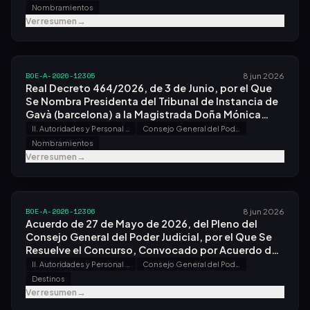
Nombramientos
Ver resumen
→
BOE-A-2026-12305
8 jun 2026
Real Decreto 464/2026, de 3 de Junio, por el Que
Se Nombra Presidenta del Tribunal de Instancia de
Gavà (barcelona) a la Magistrada Doña Mónica
Buetas Mesa.
II. Autoridades y Personal - A. Nombramientos, Situaciones e Incidencias
Consejo General del Poder Judicial
Nombramientos
Ver resumen
→
BOE-A-2026-12306
8 jun 2026
Acuerdo de 27 de Mayo de 2026, del Pleno del
Consejo General del Poder Judicial, por el Que Se
Resuelve el Concurso, Convocado por Acuerdo de
24 de Marzo de 2026, en la Secretaría General.
II. Autoridades y Personal - A. Nombramientos, Situaciones e Incidencias
Consejo General del Poder Judicial
Destinos
Ver resumen
→