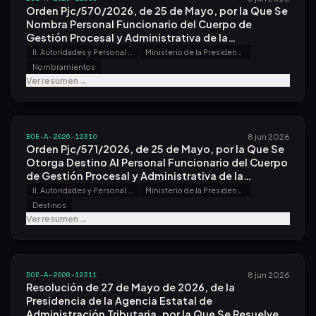
Orden Pjc/570/2026, de 25 de Mayo, por la Que Se
Nombra Personal Funcionario del Cuerpo de
Gestión Procesal y Administrativa de la
Administración de Justicia a las Personas Que Han
II. Autoridades y Personal - A. Nombramientos, Situaciones e Incidencias
Ministerio de la Presidencia, Justicia y Relaciones con las Cortes
Superado el Proceso Selectivo para Ingreso, por el
Nombramientos
Sistema General de Acceso Libre, Convocado por
Ver resumen
→
Orden Jus/1288/2022, de 22 de Diciembre.
BOE-A-2026-12310
8 jun 2026
Orden Pjc/571/2026, de 25 de Mayo, por la Que Se
Otorga Destino Al Personal Funcionario del Cuerpo
de Gestión Procesal y Administrativa de la
Administración de Justicia Que Superó el Proceso
II. Autoridades y Personal - A. Nombramientos, Situaciones e Incidencias
Ministerio de la Presidencia, Justicia y Relaciones con las Cortes
Selectivo para Ingreso, por el Sistema General de
Destinos
Acceso Libre, Convocado por Orden
Ver resumen
→
Jus/1288/2022, de 22 de Diciembre.
BOE-A-2026-12311
8 jun 2026
Resolución de 27 de Mayo de 2026, de la
Presidencia de la Agencia Estatal de
Administración Tributaria, por la Que Se Resuelve el