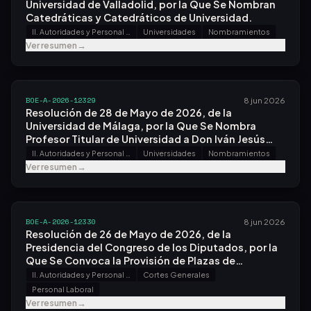
Universidad de Valladolid, por la Que Se Nombran
Catedráticas y Catedráticos de Universidad.
II. Autoridades y Personal - A. Nombramientos, Situaciones e Incidencias
Universidades
Nombramientos
Ver resumen
→
BOE-A-2026-12329
8 jun 2026
Resolución de 28 de Mayo de 2026, de la
Universidad de Málaga, por la Que Se Nombra
Profesor Titular de Universidad a Don Iván Jesús
Durán Jiménez.
II. Autoridades y Personal - A. Nombramientos, Situaciones e Incidencias
Universidades
Nombramientos
Ver resumen
→
BOE-A-2026-12330
8 jun 2026
Resolución de 26 de Mayo de 2026, de la
Presidencia del Congreso de los Diputados, por la
Que Se Convoca la Provisión de Plazas de
Enfermero/a con Destino en el Gabinete Médico.
II. Autoridades y Personal - B. Oposiciones y Concursos
Cortes Generales
Personal Laboral
Ver resumen
→