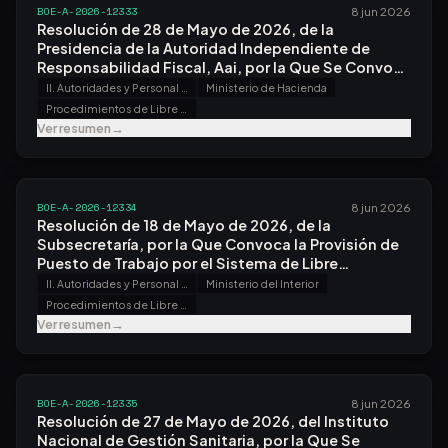
BOE-A-2026-12333
8 jun 2026
Resolución de 28 de Mayo de 2026, de la
Presidencia de la Autoridad Independiente de
Responsabilidad Fiscal, Aai, por la Que Se Convoca
la Provisión de Puesto de Trabajo por el Sistema de
II. Autoridades y Personal - B. Oposiciones y Concursos
Ministerio de Hacienda
Libre Designación.
Procedimientos de Libre Designación
Ver resumen
→
BOE-A-2026-12334
8 jun 2026
Resolución de 18 de Mayo de 2026, de la
Subsecretaría, por la Que Convoca la Provisión de
Puesto de Trabajo por el Sistema de Libre
Designación en la Entidad Estatal de Derecho
II. Autoridades y Personal - B. Oposiciones y Concursos
Ministerio del Interior
Público Trabajo Penitenciario y Formación para el
Procedimientos de Libre Designación
Empleo.
Ver resumen
→
BOE-A-2026-12335
8 jun 2026
Resolución de 27 de Mayo de 2026, del Instituto
Nacional de Gestión Sanitaria, por la Que Se