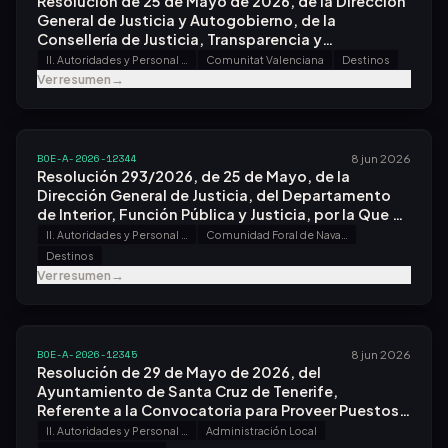
Resolución de 25 de Mayo de 2026, de la Dirección
General de Justicia y Autogobierno, de la
Consellería de Justicia, Transparencia y
Participación, por la Que Se Otorga Destino Al
II. Autoridades y Personal - B. Oposiciones y Concursos
Comunitat Valenciana
Destinos
Personal Funcionario del Cuerpo de Gestión
Ver resumen
→
Procesal y Administrativa de la Administración de
Justicia Que Superó el Proceso Selectivo para
Ingreso, por el Sistema General de Acceso Libre,
Convocado por Orden Jus/1288/2022, de 22 de
BOE-A-2026-12344
8 jun 2026
Diciembre.
Resolución 293/2026, de 25 de Mayo, de la
Dirección General de Justicia, del Departamento
de Interior, Función Pública y Justicia, por la Que Se
Otorga Destino Al Personal Funcionario del Cuerpo
II. Autoridades y Personal - B. Oposiciones y Concursos
Comunidad Foral de Navarra
de Gestión Procesal y Administrativa de la
Destinos
Administración de Justicia Que Superó el Proceso
Ver resumen
→
Selectivo para Ingreso, por el Sistema General de
Acceso Libre, Convocado por Orden
Jus/1288/2022, de 22 de Diciembre.
BOE-A-2026-12345
8 jun 2026
Resolución de 29 de Mayo de 2026, del
Ayuntamiento de Santa Cruz de Tenerife,
Referente a la Convocatoria para Proveer Puestos
de Trabajo por el Sistema de Concurso.
II. Autoridades y Personal - B. Oposiciones y Concursos
Administración Local