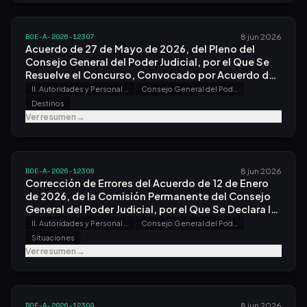
BOE-A-2026-12307
8 jun 2026
Acuerdo de 27 de Mayo de 2026, del Pleno del
Consejo General del Poder Judicial, por el Que Se
Resuelve el Concurso, Convocado por Acuerdo de
3 de Marzo de 2026, en el Servicio de Inspección.
II. Autoridades y Personal - A. Nombramientos, Situaciones e Incidencias
Consejo General del Poder Judicial
Destinos
Ver resumen
→
BOE-A-2026-12308
8 jun 2026
Corrección de Errores del Acuerdo de 12 de Enero
de 2026, de la Comisión Permanente del Consejo
General del Poder Judicial, por el Que Se Declara la
Jubilación Voluntaria de la Magistrada Doña María
II. Autoridades y Personal - A. Nombramientos, Situaciones e Incidencias
Consejo General del Poder Judicial
Asunción Covadonga Domínguez Luelmo.
Situaciones
Ver resumen
→
BOE-A-2026-12309
8 jun 2026