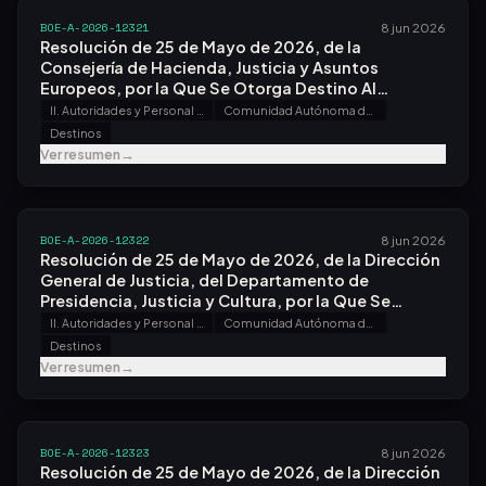
BOE-A-2026-12321
8 jun 2026
Resolución de 25 de Mayo de 2026, de la
Consejería de Hacienda, Justicia y Asuntos
Europeos, por la Que Se Otorga Destino Al
Personal Funcionario del Cuerpo de Gestión
II. Autoridades y Personal - A. Nombramientos, Situaciones e Incidencias
Comunidad Autónoma del Principado de Asturias
Procesal y Administrativa Que Superó el Proceso
Destinos
Selectivo para Ingreso, por el Sistema General de
Ver resumen
→
Acceso Libre, Convocado por Orden
Jus/1288/2022, de 22 de Diciembre.
BOE-A-2026-12322
8 jun 2026
Resolución de 25 de Mayo de 2026, de la Dirección
General de Justicia, del Departamento de
Presidencia, Justicia y Cultura, por la Que Se
Otorga Destino Al Personal Funcionario del Cuerpo
II. Autoridades y Personal - A. Nombramientos, Situaciones e Incidencias
Comunidad Autónoma de Aragón
de Gestión Procesal y Administrativa Que Superó
Destinos
el Proceso Selectivo para Ingreso, por el Sistema
Ver resumen
→
General de Acceso Libre, Convocado por Orden
Jus/1288/2022, de 22 de Diciembre.
BOE-A-2026-12323
8 jun 2026
Resolución de 25 de Mayo de 2026, de la Dirección