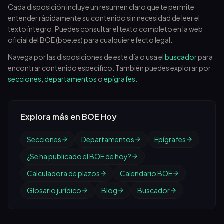
Cada disposición incluye un resumen claro que te permite
entender rápidamente su contenido sin necesidad de leer el
texto íntegro. Puedes consultar el texto completo en la web
oficial del BOE (boe.es) para cualquier efecto legal.
Navega por las disposiciones de este día o usa el
buscador
para
encontrar contenido específico. También puedes explorar por
secciones
,
departamentos
o
epígrafes
.
Explora más en BOE Hoy
Secciones
Departamentos
Epígrafes
¿Se ha publicado el BOE de hoy?
Calculadora de plazos
Calendario BOE
Glosario jurídico
Blog
Buscador