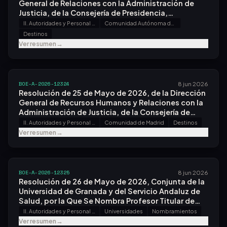
General de Relaciones con la Administración de
Justicia, de la Consejería de Presidencia,
Administraciones Públicas, Justicia y Seguridad,
II. Autoridades y Personal - A. Nombramientos, Situaciones e Incidencias
Comunidad Autónoma de Canarias
por la Que Se Otorga Destino Al Personal
Destinos
Funcionario del Cuerpo de Gestión Procesal y
Ver resumen
→
Administrativa Que Superó el Proceso Selectivo
para Ingreso, por el Sistema General de Acceso
Libre, Convocado por Orden Jus/1288/2022, de 22
de Diciembre.
BOE-A-2026-12324
8 jun 2026
Resolución de 25 de Mayo de 2026, de la Dirección
General de Recursos Humanos y Relaciones con la
Administración de Justicia, de la Consejería de
Presidencia, Justicia y Administración Local, por la
II. Autoridades y Personal - A. Nombramientos, Situaciones e Incidencias
Comunidad de Madrid
Destinos
Que Se Otorga Destino Al Personal Funcionario del
Ver resumen
→
Cuerpo de Gestión Procesal y Administrativa de la
Administración de Justicia Que Superó el Proceso
Selectivo para Ingreso, por el Sistema General de
Acceso Libre, Convocado por Orden
BOE-A-2026-12325
8 jun 2026
Jus/1288/2022, de 22 de Diciembre.
Resolución de 26 de Mayo de 2026, Conjunta de la
Universidad de Granada y del Servicio Andaluz de
Salud, por la Que Se Nombra Profesor Titular de
Universidad, con Plaza Vinculada, a Don José
II. Autoridades y Personal - A. Nombramientos, Situaciones e Incidencias
Universidades
Nombramientos
Fernando Florido López.
Ver resumen
→