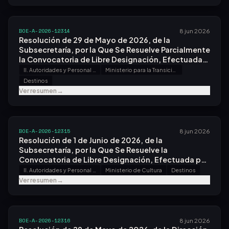
BOE-A-2026-12314
8 jun 2026
Resolución de 29 de Mayo de 2026, de la
Subsecretaría, por la Que Se Resuelve Parcialmente
la Convocatoria de Libre Designación, Efectuada
por Resolución de 27 de Febrero de 2026.
II. Autoridades y Personal - A. Nombramientos, Situaciones e Incidencias
Ministerio para la Transición Ecológica y el Reto Demográfico
Destinos
Ver resumen
→
BOE-A-2026-12315
8 jun 2026
Resolución de 1 de Junio de 2026, de la
Subsecretaría, por la Que Se Resuelve la
Convocatoria de Libre Designación, Efectuada por
Resolución de 9 de Abril de 2026.
II. Autoridades y Personal - A. Nombramientos, Situaciones e Incidencias
Ministerio de Cultura
Destinos
Ver resumen
→
BOE-A-2026-12316
8 jun 2026