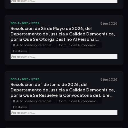
Fiscalía Provincial de Valladolid a la Fiscal Jefe
Ver resumen
→
Doña Soledad Martín Nájera.
BOE-A-2026-12319
8 jun 2026
Resolución de 25 de Mayo de 2026, del
Departamento de Justicia y Calidad Democrática,
por la Que Se Otorga Destino Al Personal
Funcionario del Cuerpo de Gestión Procesal y
II. Autoridades y Personal - A. Nombramientos, Situaciones e Incidencias
Comunidad Autónoma de Cataluña
Administrativa de la Administración de Justicia
Destinos
Que Superó el Proceso Selectivo para Ingreso, por
Ver resumen
→
el Sistema General de Acceso Libre, Convocado
por Orden Jus/1288/2022, de 22 de Diciembre.
BOE-A-2026-12320
8 jun 2026
Resolución de 1 de Junio de 2026, del
Departamento de Justicia y Calidad Democrática,
por la Que Se Resuelve la Convocatoria de Libre
Designación, Efectuada por Resolución de 30 de
II. Autoridades y Personal - A. Nombramientos, Situaciones e Incidencias
Comunidad Autónoma de Cataluña
Marzo de 2026, en las Oficinas Judiciales de
Destinos
Barcelona, Lleida y Tarragona.
Ver resumen
→