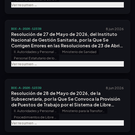
Sistema General de Acceso Libre y Promoción
Ver resumen
→
Interna, para Acceso a la Condición de Personal
Estatutario Fijo en Plazas de las Categorías de
Técnico/a Superior en Imagen para el Diagnóstico
y Medicina Nuclear y de Técnico/a Superior en
BOE-A-2026-12338
8 jun 2026
Laboratorio de Diagnóstico Clínico y Biomédico.
Resolución de 27 de Mayo de 2026, del Instituto
Nacional de Gestión Sanitaria, por la Que Se
Corrigen Errores en las Resoluciones de 23 de Abril
de 2026, por las Que Se Convocan Procesos
II. Autoridades y Personal - B. Oposiciones y Concursos
Ministerio de Sanidad
Selectivos, por Concurso Oposición, por el
Personal Estatutario de los Servicios de Salud
Sistema General de Acceso Libre, para Acceso a la
Ver resumen
→
Condición de Personal Estatutario Fijo en Plazas de
las Categorías de Grupo Auxiliar de la Función
Administrativa, Celador/a, Peón y Pinche.
BOE-A-2026-12339
8 jun 2026
Resolución de 28 de Mayo de 2026, de la
Subsecretaría, por la Que Se Convoca la Provisión
de Puestos de Trabajo por el Sistema de Libre
Designación.
II. Autoridades y Personal - B. Oposiciones y Concursos
Ministerio para la Transformación Digital y de la Función Pública
Procedimientos de Libre Designación
Ver resumen
→