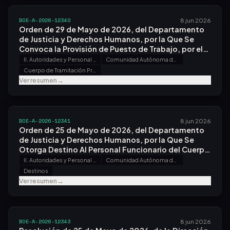
BOE-A-2026-12340
8 jun 2026
Orden de 29 de Mayo de 2026, del Departamento
de Justicia y Derechos Humanos, por la Que Se
Convoca la Provisión de Puesto de Trabajo, por el
Sistema de Libre Designación, en el Servicio
II. Autoridades y Personal - B. Oposiciones y Concursos
Comunidad Autónoma del País Vasco
Común de Tramitación de la Audiencia Provincial
Cuerpo de Tramitación Procesal y Administrativa de la Administración de Justicia
de Gipuzkoa.
Ver resumen
→
BOE-A-2026-12341
8 jun 2026
Orden de 25 de Mayo de 2026, del Departamento
de Justicia y Derechos Humanos, por la Que Se
Otorga Destino Al Personal Funcionario del Cuerpo
de Gestión Procesal y Administrativa de la
II. Autoridades y Personal - B. Oposiciones y Concursos
Comunidad Autónoma del País Vasco
Administración de Justicia Que Superó el Proceso
Destinos
Selectivo para Ingreso, por el Sistema General de
Ver resumen
→
Acceso Libre, Convocado por Orden
Jus/1288/2022, de 22 de Diciembre.
BOE-A-2026-12343
8 jun 2026