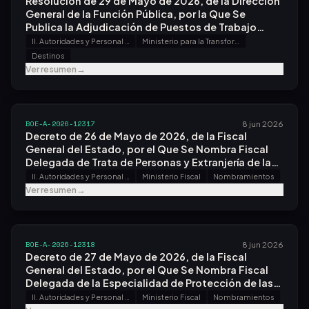
Resolución de 29 de Mayo de 2026, de la Dirección
General de la Función Pública, por la Que Se
Publica la Adjudicación de Puestos de Trabajo
Reservados Al Personal Funcionario de
II. Autoridades y Personal - A. Nombramientos, Situaciones e Incidencias
Ministerio para la Transformación Digital y de la Función Pública
Administración Local con Habilitación de Carácter
Destinos
Nacional, por el Sistema de Libre Designación.
Ver resumen
→
BOE-A-2026-12317
8 jun 2026
Decreto de 26 de Mayo de 2026, de la Fiscal
General del Estado, por el Que Se Nombra Fiscal
Delegada de Trata de Personas y Extranjería de la
Fiscalía Provincial de Madrid a Doña Eva María de la
II. Autoridades y Personal - A. Nombramientos, Situaciones e Incidencias
Ministerio Fiscal
Nombramientos
Cera Galache.
Ver resumen
→
BOE-A-2026-12318
8 jun 2026
Decreto de 27 de Mayo de 2026, de la Fiscal
General del Estado, por el Que Se Nombra Fiscal
Delegada de la Especialidad de Protección de las
Personas con Discapacidad y Mayores de la
II. Autoridades y Personal - A. Nombramientos, Situaciones e Incidencias
Ministerio Fiscal
Nombramientos