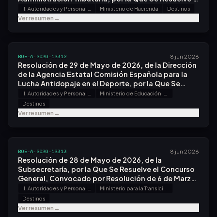
Concurso Específico, Convocado por Resolución
II. Autoridades y Personal - A. Nombramientos, Situaciones e Incidencias
Ministerio de Hacienda
Destinos
de 16 de Febrero de 2026.
Ver resumen
→
BOE-A-2026-12312
8 jun 2026
Resolución de 29 de Mayo de 2026, de la Dirección
de la Agencia Estatal Comisión Española para la
Lucha Antidopaje en el Deporte, por la Que Se
Resuelve la Convocatoria de Libre Designación,
II. Autoridades y Personal - A. Nombramientos, Situaciones e Incidencias
Ministerio de Educación, Formación Profesional y Deportes
Efectuada por Resolución de 17 de Abril de 2026.
Destinos
Ver resumen
→
BOE-A-2026-12313
8 jun 2026
Resolución de 28 de Mayo de 2026, de la
Subsecretaría, por la Que Se Resuelve el Concurso
General, Convocado por Resolución de 6 de Marzo
de 2026.
II. Autoridades y Personal - A. Nombramientos, Situaciones e Incidencias
Ministerio para la Transición Ecológica y el Reto Demográfico
Destinos
Ver resumen
→