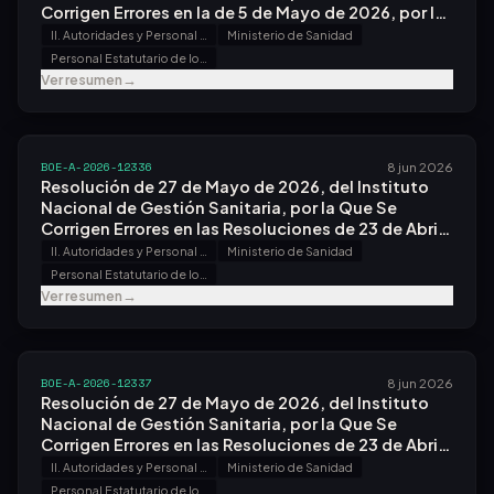
Corrigen Errores en la de 5 de Mayo de 2026, por la
Que Se Convoca Proceso Selectivo, por Concurso,
II. Autoridades y Personal - B. Oposiciones y Concursos
Ministerio de Sanidad
por el Sistema General de Acceso Libre y
Personal Estatutario de los Servicios de Salud
Promoción Interna, para Acceso a la Condición de
Ver resumen
→
Personal Estatutario Fijo en Plazas de Categorías
de Personal Sanitario del Grupo a, Subgrupo A1.
BOE-A-2026-12336
8 jun 2026
Resolución de 27 de Mayo de 2026, del Instituto
Nacional de Gestión Sanitaria, por la Que Se
Corrigen Errores en las Resoluciones de 23 de Abril
de 2026, por las Que Se Convocan Procesos
II. Autoridades y Personal - B. Oposiciones y Concursos
Ministerio de Sanidad
Selectivos, por Concurso Oposición, por el
Personal Estatutario de los Servicios de Salud
Sistema General de Acceso Libre y Promoción
Ver resumen
→
Interna, para Acceso a la Condición de Personal
Estatutario Fijo en Plazas de las Categorías de
Titulado/a Superior Función Administrativa
Administración Sanitaria, Titulado/a Medio de la
BOE-A-2026-12337
8 jun 2026
Función Administrativa y Titulado/a
Resolución de 27 de Mayo de 2026, del Instituto
Administrativo/a Administración Sanitaria.
Nacional de Gestión Sanitaria, por la Que Se
Corrigen Errores en las Resoluciones de 23 de Abril
de 2026, por las Que Se Convocan Procesos
II. Autoridades y Personal - B. Oposiciones y Concursos
Ministerio de Sanidad
Selectivos, por Concurso Oposición, por el
Personal Estatutario de los Servicios de Salud