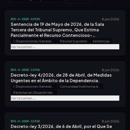
BOE-A-2026-12300
8 jun 2026
Sentencia de 19 de Mayo de 2026, de la Sala
Tercera del Tribunal Supremo, Que Estima
Parcialmente el Recurso Contencioso-
administrativo Interpuesto por la Abogada de la
I. Disposiciones Generales
Tribunal Supremo
Sentencias
Generalitat Valenciana, en la Representación Que
Ver resumen
→
de Ésta Ostenta, Contra el Real Decreto
1312/2024, de 23 de Diciembre, por el Que Se
Regula el Procedimiento de Registro Único de
Arrendamientos y Se Crea la Ventanilla Única
BOE-A-2026-12301
8 jun 2026
Digital de Arrendamientos para la Recogida y el
Decreto-ley 4/2026, de 28 de Abril, de Medidas
Intercambio de Datos Relativos a los Servicios de
Urgentes en el Ámbito de la Dependencia.
Alquiler de Alojamientos de Corta Duración.
I. Disposiciones Generales
Comunidad Autónoma de Cataluña
Personas en Situación de Dependencia
Ver resumen
→
BOE-A-2026-12302
8 jun 2026
Decreto-ley 3/2026, de 6 de Abril, por el Que Se