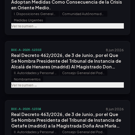
Adoptan Medidas Como Consecuencia de la Crisis
en Oriente Medio.
I. Disposiciones Generales
Comunidad Autónoma de Canarias
Medidas Urgentes
Ver resumen
→
BOE-A-2026-12303
8 jun 2026
Real Decreto 462/2026, de 3 de Junio, por el Que
Se Nombra Presidente del Tribunal de Instancia de
Alcalá de Henares (madrid) Al Magistrado Don
Carlos Javier Garzón Inigo.
II. Autoridades y Personal - A. Nombramientos, Situaciones e Incidencias
Consejo General del Poder Judicial
Nombramientos
Ver resumen
→
BOE-A-2026-12304
8 jun 2026
Real Decreto 463/2026, de 3 de Junio, por el Que
Se Nombra Presidenta del Tribunal de Instancia de
Getafe (madrid) a la Magistrada Doña Ana María
García González.
II. Autoridades y Personal - A. Nombramientos, Situaciones e Incidencias
Consejo General del Poder Judicial