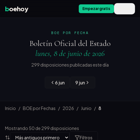
b
oehoy
Empezar gratis
Menú
BOE POR FECHA
Boletín Oficial del Estado
lunes, 8 de junio de 2026
299 disposiciones publicadas este día
6 jun
9 jun
Inicio
/
BOE por Fechas
/
2026
/
Junio
/
8
Mostrando 50 de 299 disposiciones
Filtros