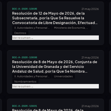
BOE-A-2026-10895
21 may 2026
Resolución de 12 de Mayo de 2026, de la
Subsecretaría, por la Que Se Resuelve la
Convocatoria de Libre Designación, Efectuada
por Resolución de 25 de Marzo de 2026.
II. Autoridades y Personal - A. Nombramientos, Situaciones e Incidencias
Ministerio de Economía, Comercio y Empresa
Destinos
Ver resumen
→
BOE-A-2026-10898
21 may 2026
Resolución de 8 de Mayo de 2026, Conjunta de
la Universidad de Granada y del Servicio
Andaluz de Salud, por la Que Se Nombra
Catedrático de Universidad, con Plaza
II. Autoridades y Personal - A. Nombramientos, Situaciones e Incidencias
Universidades
Vinculada, a Don Antonio Molina Carballo.
Nombramientos
Ver resumen
→
BOE-A-2026-10901
21 may 2026
Resolución de 8 de Mayo de 2026, de la