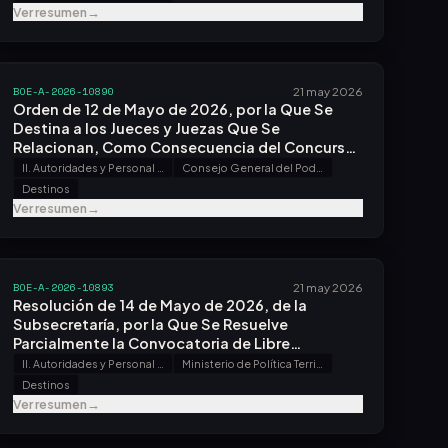
de la Universidad de la Rioja.
Ver resumen
→
BOE-A-2026-10890
21 may 2026
Orden de 12 de Mayo de 2026, por la Que Se
Destina a los Jueces y Juezas Que Se
Relacionan, Como Consecuencia del Concurso
Resuelto por Acuerdo de la Comisión
II. Autoridades y Personal - A. Nombramientos, Situaciones e Incidencias
Consejo General del Poder Judicial
Permanente del Consejo General del Poder
Destinos
Judicial.
Ver resumen
→
BOE-A-2026-10893
21 may 2026
Resolución de 14 de Mayo de 2026, de la
Subsecretaría, por la Que Se Resuelve
Parcialmente la Convocatoria de Libre
Designación, Efectuada por Resolución de 25
II. Autoridades y Personal - A. Nombramientos, Situaciones e Incidencias
Ministerio de Política Territorial y Memoria Democrática
de Febrero de 2026.
Destinos
Ver resumen
→