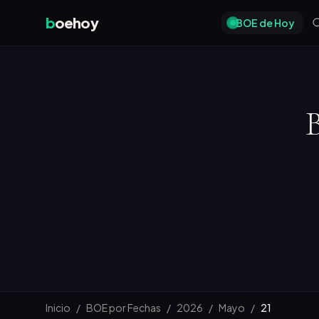
b
oehoy
BOE de Hoy
B
Inicio
/
BOE por Fechas
/
2026
/
Mayo
/
21