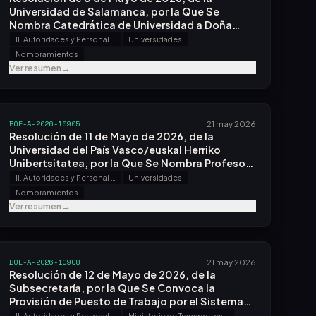
Universidad de Salamanca, por la Que Se
Nombra Catedrática de Universidad a Doña
María de la Paz Sacristán Martín.
II. Autoridades y Personal - A. Nombramientos, Situaciones e Incidencias
Universidades
Nombramientos
Ver resumen
→
BOE-A-2026-10905
21 may 2026
Resolución de 11 de Mayo de 2026, de la
Universidad del País Vasco/euskal Herriko
Unibertsitatea, por la Que Se Nombra Profesor
Titular de Universidad a Don Martin
II. Autoridades y Personal - A. Nombramientos, Situaciones e Incidencias
Universidades
Arriolabengoa Zubizarreta.
Nombramientos
Ver resumen
→
BOE-A-2026-10908
21 may 2026
Resolución de 12 de Mayo de 2026, de la
Subsecretaría, por la Que Se Convoca la
Provisión de Puesto de Trabajo por el Sistema
de Libre Designación.
II. Autoridades y Personal - B. Oposiciones y Concursos
Ministerio de Transportes y Movilidad Sostenible