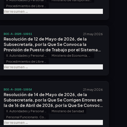
Procedimientos de Libre Designación
Ver resumen
→
BOE-A-2026-10911
21 may 2026
Resolución de 12 de Mayo de 2026, de la
Subsecretaría, por la Que Se Convoca la
Provisión de Puesto de Trabajo por el Sistema
de Libre Designación.
II. Autoridades y Personal - B. Oposiciones y Concursos
Ministerio de Economía, Comercio y Empresa
Procedimientos de Libre Designación
Ver resumen
→
BOE-A-2026-10914
21 may 2026
Resolución de 14 de Mayo de 2026, de la
Subsecretaría, por la Que Se Corrigen Errores en
la de 16 de Abril de 2026, por la Que Se Convoca
Concurso Específico para la Provisión de
II. Autoridades y Personal - B. Oposiciones y Concursos
Ministerio de Sanidad
Puestos de Trabajo en la Agencia Española de
Personal Funcionario. Concursos
Medicamentos y Productos Sanitarios.
Ver resumen
→