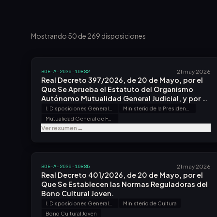
Mostrando 50 de 269 disposiciones
BOE-A-2026-10882
21 may 2026
Real Decreto 397/2026, de 20 de Mayo, por el
Que Se Aprueba el Estatuto del Organismo
Autónomo Mutualidad General Judicial, y por el
Que Se Modifica el Reglamento del Mutualismo
I. Disposiciones Generales
Ministerio de la Presidencia, Justicia y Relaciones con las Cortes
Judicial, Aprobado por el Real Decreto
Mutualidad General de Funcionarios Civiles del Estado. Prestaciones
1026/2011, de 15 de Julio.
Ver resumen
→
BOE-A-2026-10885
21 may 2026
Real Decreto 401/2026, de 20 de Mayo, por el
Que Se Establecen las Normas Reguladoras del
Bono Cultural Joven.
I. Disposiciones Generales
Ministerio de Cultura
Bono Cultural Joven