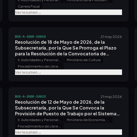
Correspondientes Al Año Judicial 2026-2027.
Carrera Fiscal
Ver resumen
→
BOE-A-2026-10910
21 may 2026
Resolución de 18 de Mayo de 2026, de la
Subsecretaría, por la Que Se Prorroga el Plazo
para la Resolución de la Convocatoria de
Provisión de Puestos de Trabajo por el Sistema
II. Autoridades y Personal - B. Oposiciones y Concursos
Ministerio de Cultura
de Libre Designación en el Organismo
Procedimientos de Libre Designación
Autónomo Gerencia de Infraestructuras y
Ver resumen
→
Equipamientos de Cultura, Efectuada por
Resolución de 19 de Febrero de 2026.
BOE-A-2026-10913
21 may 2026
Resolución de 12 de Mayo de 2026, de la
Subsecretaría, por la Que Se Convoca la
Provisión de Puesto de Trabajo por el Sistema
de Libre Designación.
II. Autoridades y Personal - B. Oposiciones y Concursos
Ministerio de Economía, Comercio y Empresa
Procedimientos de Libre Designación
Ver resumen
→