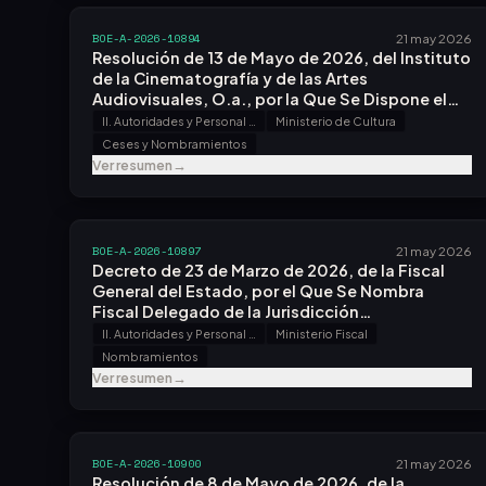
BOE-A-2026-10894
21 may 2026
Resolución de 13 de Mayo de 2026, del Instituto
de la Cinematografía y de las Artes
Audiovisuales, O.a., por la Que Se Dispone el
Cese y Nombramiento de Vocales en la
II. Autoridades y Personal - A. Nombramientos, Situaciones e Incidencias
Ministerio de Cultura
Comisión de Calificación de Películas
Ceses y Nombramientos
Cinematográficas.
Ver resumen
→
BOE-A-2026-10897
21 may 2026
Decreto de 23 de Marzo de 2026, de la Fiscal
General del Estado, por el Que Se Nombra
Fiscal Delegado de la Jurisdicción
Contencioso-administrativa de la Fiscalía
II. Autoridades y Personal - A. Nombramientos, Situaciones e Incidencias
Ministerio Fiscal
Provincial de León a Don Horacio Martín Álvarez.
Nombramientos
Ver resumen
→
BOE-A-2026-10900
21 may 2026
Resolución de 8 de Mayo de 2026, de la