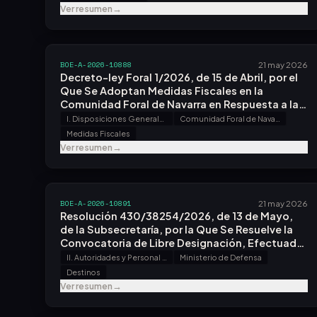
Ver resumen
→
BOE-A-2026-10888
21 may 2026
Decreto-ley Foral 1/2026, de 15 de Abril, por el
Que Se Adoptan Medidas Fiscales en la
Comunidad Foral de Navarra en Respuesta a las
Consecuencias Económicas de la Crisis en
I. Disposiciones Generales
Comunidad Foral de Navarra
Oriente Medio.
Medidas Fiscales
Ver resumen
→
BOE-A-2026-10891
21 may 2026
Resolución 430/38254/2026, de 13 de Mayo,
de la Subsecretaría, por la Que Se Resuelve la
Convocatoria de Libre Designación, Efectuada
por Resolución 430/38151/2026, de 12 de
II. Autoridades y Personal - A. Nombramientos, Situaciones e Incidencias
Ministerio de Defensa
Marzo.
Destinos
Ver resumen
→