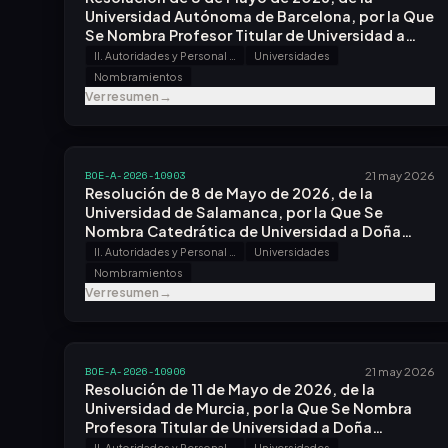
Universidad Autónoma de Barcelona, por la Que
Se Nombra Profesor Titular de Universidad a
Don Oriol Luján Feliu.
II. Autoridades y Personal - A. Nombramientos, Situaciones e Incidencias
Universidades
Nombramientos
Ver resumen
→
BOE-A-2026-10903
21 may 2026
Resolución de 8 de Mayo de 2026, de la
Universidad de Salamanca, por la Que Se
Nombra Catedrática de Universidad a Doña
Nieves Vizcaíno Santiso.
II. Autoridades y Personal - A. Nombramientos, Situaciones e Incidencias
Universidades
Nombramientos
Ver resumen
→
BOE-A-2026-10906
21 may 2026
Resolución de 11 de Mayo de 2026, de la
Universidad de Murcia, por la Que Se Nombra
Profesora Titular de Universidad a Doña
Evdochia Adoamnei Adoamnei.
II. Autoridades y Personal - A. Nombramientos, Situaciones e Incidencias
Universidades