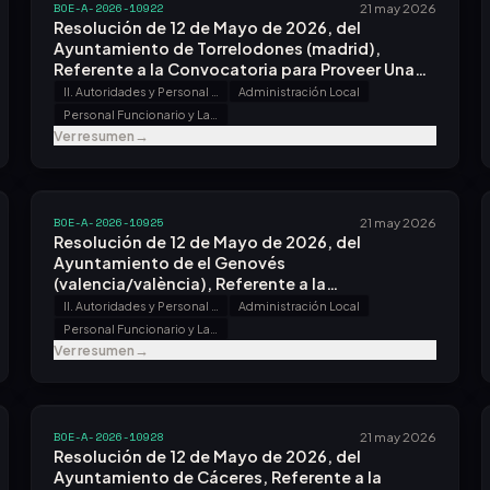
BOE-A-2026-10922
21 may 2026
Resolución de 12 de Mayo de 2026, del
Ayuntamiento de Torrelodones (madrid),
Referente a la Convocatoria para Proveer Una
Plaza.
II. Autoridades y Personal - B. Oposiciones y Concursos
Administración Local
Personal Funcionario y Laboral
Ver resumen
→
BOE-A-2026-10925
21 may 2026
Resolución de 12 de Mayo de 2026, del
Ayuntamiento de el Genovés
(valencia/valència), Referente a la
Convocatoria para Proveer Una Plaza.
II. Autoridades y Personal - B. Oposiciones y Concursos
Administración Local
Personal Funcionario y Laboral
Ver resumen
→
BOE-A-2026-10928
21 may 2026
Resolución de 12 de Mayo de 2026, del
Ayuntamiento de Cáceres, Referente a la