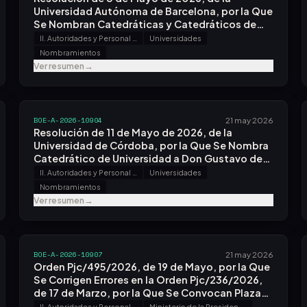
Universidad Autónoma de Barcelona, por la Que
Se Nombran Catedráticas y Catedráticos de
Universidad.
II. Autoridades y Personal - A. Nombramientos, Situaciones e Incidencias
Universidades
Nombramientos
Ver resumen
→
BOE-A-2026-10904
21 may 2026
Resolución de 11 de Mayo de 2026, de la
Universidad de Córdoba, por la Que Se Nombra
Catedrático de Universidad a Don Gustavo de
Miguel Rojas.
II. Autoridades y Personal - A. Nombramientos, Situaciones e Incidencias
Universidades
Nombramientos
Ver resumen
→
BOE-A-2026-10907
21 may 2026
Orden Pjc/495/2026, de 19 de Mayo, por la Que
Se Corrigen Errores en la Orden Pjc/236/2026,
de 17 de Marzo, por la Que Se Convocan Plazas
de Abogadas y Abogados Fiscales Sustitutos
II. Autoridades y Personal - B. Oposiciones y Concursos
Ministerio de la Presidencia, Justicia y Relaciones con las Cortes