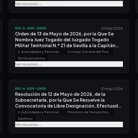
Ver resumen
→
BOE-A-2026-10889
21 may 2026
Orden de 13 de Mayo de 2026, por la Que Se
Nombra Juez Togado del Juzgado Togado
Militar Territorial N.º 21 de Sevilla a la Capitán
Auditor Doña Cecilia Sánchez-trincado Mejías.
II. Autoridades y Personal - A. Nombramientos, Situaciones e Incidencias
Consejo General del Poder Judicial
Nombramientos
Ver resumen
→
BOE-A-2026-10892
21 may 2026
Resolución de 12 de Mayo de 2026, de la
Subsecretaría, por la Que Se Resuelve la
Convocatoria de Libre Designación, Efectuada
por Resolución de 7 de Abril de 2026.
II. Autoridades y Personal - A. Nombramientos, Situaciones e Incidencias
Ministerio de Transportes y Movilidad Sostenible
Destinos
Ver resumen
→