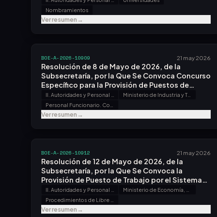
Nombramientos
Ver resumen
→
BOE-A-2026-10909
21 may 2026
Resolución de 8 de Mayo de 2026, de la
Subsecretaría, por la Que Se Convoca Concurso
Específico para la Provisión de Puestos de
Trabajo en el Instituto de Turismo de España.
II. Autoridades y Personal - B. Oposiciones y Concursos
Ministerio de Industria y Turismo
Personal Funcionario. Concursos
Ver resumen
→
BOE-A-2026-10912
21 may 2026
Resolución de 12 de Mayo de 2026, de la
Subsecretaría, por la Que Se Convoca la
Provisión de Puesto de Trabajo por el Sistema
de Libre Designación.
II. Autoridades y Personal - B. Oposiciones y Concursos
Ministerio de Economía, Comercio y Empresa
Procedimientos de Libre Designación
Ver resumen
→