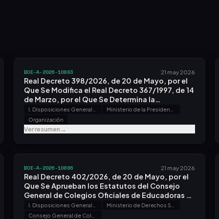
BOE-A-2026-10883
21 may 2026
Real Decreto 398/2026, de 20 de Mayo, por el
Que Se Modifica el Real Decreto 367/1997, de 14
de Marzo, por el Que Se Determina la
Organización Periférica de la Dirección General
I. Disposiciones Generales
Ministerio de la Presidencia, Justicia y Relaciones con las Cortes
de la Guardia Civil.
Organización
Ver resumen
→
BOE-A-2026-10886
21 may 2026
Real Decreto 402/2026, de 20 de Mayo, por el
Que Se Aprueban los Estatutos del Consejo
General de Colegios Oficiales de Educadoras y
Educadores Sociales.
I. Disposiciones Generales
Ministerio de Derechos Sociales, Consumo y Agenda 2030
Consejo General de Colegios Oficiales de Educadoras y Educadores Sociales. Estatuto