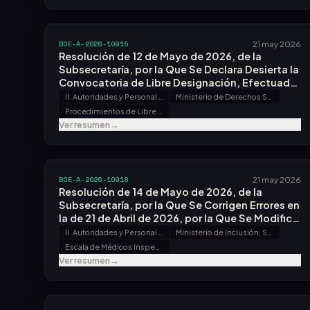
BOE-A-2026-10915
21 may 2026
Resolución de 12 de Mayo de 2026, de la
Subsecretaría, por la Que Se Declara Desierta la
Convocatoria de Libre Designación, Efectuada
por Resolución de 20 de Febrero de 2026.
II. Autoridades y Personal - B. Oposiciones y Concursos
Ministerio de Derechos Sociales, Consumo y Agenda 2030
Procedimientos de Libre Designación
Ver resumen
→
BOE-A-2026-10918
21 may 2026
Resolución de 14 de Mayo de 2026, de la
Subsecretaría, por la Que Se Corrigen Errores en
la de 21 de Abril de 2026, por la Que Se Modifica
la Composición del Tribunal Calificador del
II. Autoridades y Personal - B. Oposiciones y Concursos
Ministerio de Inclusión, Seguridad Social y Migraciones
Proceso Selectivo para Ingreso, por el Sistema
Escala de Médicos Inspectores del Cuerpo de Inspección Sanitaria de la Administración de la Seguridad Social
General de Acceso Libre, en la Escala de
Ver resumen
→
Médicos Inspectores del Cuerpo de Inspección
Sanitaria de la Administración de la Seguridad
Social, Convocado por Resolución de 23 de