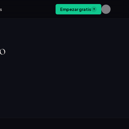
os
Empezar gratis
do