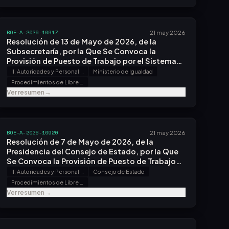
BOE-A-2026-10917
21 may 2026
Resolución de 13 de Mayo de 2026, de la
Subsecretaría, por la Que Se Convoca la
Provisión de Puesto de Trabajo por el Sistema
de Libre Designación.
II. Autoridades y Personal - B. Oposiciones y Concursos
Ministerio de Igualdad
Procedimientos de Libre Designación
Ver resumen
→
BOE-A-2026-10920
21 may 2026
Resolución de 7 de Mayo de 2026, de la
Presidencia del Consejo de Estado, por la Que
Se Convoca la Provisión de Puesto de Trabajo
por el Sistema de Libre Designación.
II. Autoridades y Personal - B. Oposiciones y Concursos
Consejo de Estado
Procedimientos de Libre Designación
Ver resumen
→