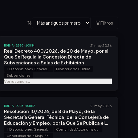
Filtros
BOE-A-2026-10884
21 may 2026
Real Decreto 400/2026, de 20 de Mayo, por el
Que Se Regula la Concesión Directa de
Subvenciones a Salas de Exhibición
Cinematográfica para Fomentar el Acceso Al
I. Disposiciones Generales
Ministerio de Cultura
Cine de las Personas de 65 o Más Años durante
Subvenciones
el Periodo 2026-2027.
Ver resumen
→
BOE-A-2026-10887
21 may 2026
Resolución 10/2026, de 8 de Mayo, de la
Secretaría General Técnica, de la Consejería de
Educación y Empleo, por la Que Se Publica el
Acuerdo del Consejo de Gobierno de 5 de Mayo
I. Disposiciones Generales
Comunidad Autónoma de la Rioja
de 2026, por el Que Se Aprueban los Estatutos
Universidad de la Rioja. Estatutos