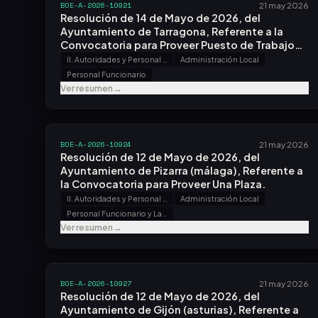
Noviembre de 2025.
BOE-A-2026-10921
21 may 2026
Resolución de 14 de Mayo de 2026, del
Ayuntamiento de Tarragona, Referente a la
Convocatoria para Proveer Puesto de Trabajo
por el Sistema de Concurso.
II. Autoridades y Personal - B. Oposiciones y Concursos
Administración Local
Personal Funcionario
Ver resumen
→
BOE-A-2026-10924
21 may 2026
Resolución de 12 de Mayo de 2026, del
Ayuntamiento de Pizarra (málaga), Referente a
la Convocatoria para Proveer Una Plaza.
II. Autoridades y Personal - B. Oposiciones y Concursos
Administración Local
Personal Funcionario y Laboral
Ver resumen
→
BOE-A-2026-10927
21 may 2026
Resolución de 12 de Mayo de 2026, del
Ayuntamiento de Gijón (asturias), Referente a