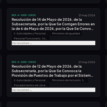
BOE-A-2026-10916
21 may 2026
Resolución de 14 de Mayo de 2026, de la
Subsecretaría, por la Que Se Corrigen Errores en
la de 6 de Mayo de 2026, por la Que Se Convoca
Concurso Específico para la Provisión de
II. Autoridades y Personal - B. Oposiciones y Concursos
Ministerio de Igualdad
Puestos de Trabajo.
Personal Funcionario. Concursos
Ver resumen
→
BOE-A-2026-10919
21 may 2026
Resolución de 12 de Mayo de 2026, de la
Subsecretaría, por la Que Se Convoca la
Provisión de Puestos de Trabajo por el Sistema
de Libre Designación.
II. Autoridades y Personal - B. Oposiciones y Concursos
Ministerio de Inclusión, Seguridad Social y Migraciones
Procedimientos de Libre Designación
Ver resumen
→