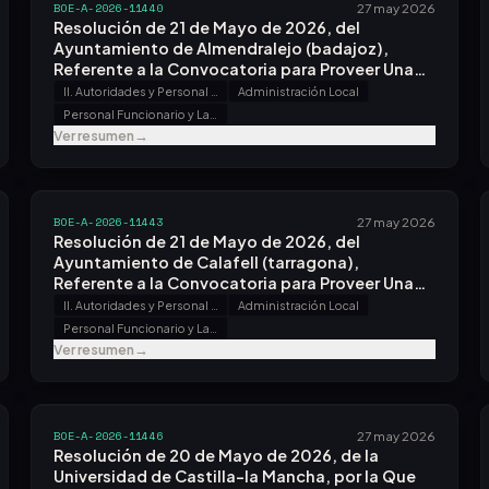
BOE-A-2026-11440
27 may 2026
Resolución de 21 de Mayo de 2026, del
Ayuntamiento de Almendralejo (badajoz),
Referente a la Convocatoria para Proveer Una
Plaza.
II. Autoridades y Personal - B. Oposiciones y Concursos
Administración Local
Personal Funcionario y Laboral
Ver resumen
→
BOE-A-2026-11443
27 may 2026
Resolución de 21 de Mayo de 2026, del
Ayuntamiento de Calafell (tarragona),
Referente a la Convocatoria para Proveer Una
Plaza.
II. Autoridades y Personal - B. Oposiciones y Concursos
Administración Local
Personal Funcionario y Laboral
Ver resumen
→
BOE-A-2026-11446
27 may 2026
Resolución de 20 de Mayo de 2026, de la
Universidad de Castilla-la Mancha, por la Que