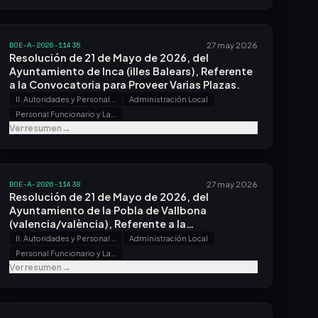
BOE-A-2026-11435
27 may 2026
Resolución de 21 de Mayo de 2026, del
Ayuntamiento de Inca (illes Balears), Referente
a la Convocatoria para Proveer Varias Plazas.
II. Autoridades y Personal - B. Oposiciones y Concursos
Administración Local
Personal Funcionario y Laboral
Ver resumen
→
BOE-A-2026-11438
27 may 2026
Resolución de 21 de Mayo de 2026, del
Ayuntamiento de la Pobla de Vallbona
(valencia/valència), Referente a la
Convocatoria para Proveer Varias Plazas.
II. Autoridades y Personal - B. Oposiciones y Concursos
Administración Local
Personal Funcionario y Laboral
Ver resumen
→