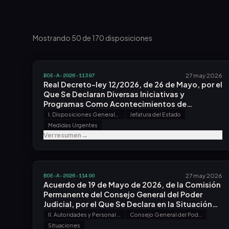
Mostrando 50 de 170 disposiciones
BOE-A-2026-11397
27 may 2026
Real Decreto-ley 12/2026, de 26 de Mayo, por el
Que Se Declaran Diversas Iniciativas y
Programas Como Acontecimientos de
Excepcional Interés Público.
I. Disposiciones Generales
Jefatura del Estado
Medidas Urgentes
Ver resumen
→
BOE-A-2026-11400
27 may 2026
Acuerdo de 19 de Mayo de 2026, de la Comisión
Permanente del Consejo General del Poder
Judicial, por el Que Se Declara en la Situación
Administrativa de Servicios Especiales en la
II. Autoridades y Personal - A. Nombramientos, Situaciones e Incidencias
Consejo General del Poder Judicial
Carrera Judicial Al Magistrado Don Santiago
Situaciones