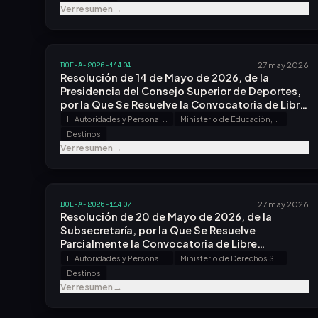
Ezequiel Marqués Ferrero.
Ver resumen
→
BOE-A-2026-11404
27 may 2026
Resolución de 14 de Mayo de 2026, de la
Presidencia del Consejo Superior de Deportes,
por la Que Se Resuelve la Convocatoria de Libre
Designación, Efectuada por Resolución de 8 de
II. Autoridades y Personal - A. Nombramientos, Situaciones e Incidencias
Ministerio de Educación, Formación Profesional y Deportes
Abril de 2026.
Destinos
Ver resumen
→
BOE-A-2026-11407
27 may 2026
Resolución de 20 de Mayo de 2026, de la
Subsecretaría, por la Que Se Resuelve
Parcialmente la Convocatoria de Libre
Designación, Efectuada por Resolución de 6 de
II. Autoridades y Personal - A. Nombramientos, Situaciones e Incidencias
Ministerio de Derechos Sociales, Consumo y Agenda 2030
Marzo de 2026.
Destinos
Ver resumen
→