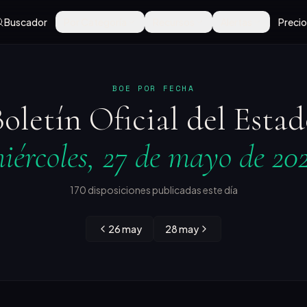
Buscador
Por Categoría
Recursos
Alertas
Preci
BOE POR FECHA
oletín Oficial del Esta
iércoles, 27 de mayo de 20
170 disposiciones publicadas este día
26 may
28 may