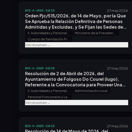
BOE-A-2026-11410
27 may 2026
Orden Pjc/515/2026, de 14 de Mayo, por la Que
Se Aprueba la Relación Definitiva de Personas
Admitidas y Excluidas, y Se Fijan las Sedes de
Examen del Proceso Selectivo para Acceso, por
II. Autoridades y Personal - B. Oposiciones y Concursos
Ministerio de la Presidencia, Justicia y Relaciones con las Cortes
Promoción Interna, Al Cuerpo de Tramitación
Cuerpo de Tramitación Procesal y Administrativa de la Administración de Justicia
Procesal y Administrativa de la Administración
Ver resumen
→
de Justicia, Convocado por Orden
Pjc/1550/2025, de 22 de Diciembre.
BOE-A-2026-11415
27 may 2026
Resolución de 2 de Abril de 2026, del
Ayuntamiento de Folgoso Do Courel (lugo),
Referente a la Convocatoria para Proveer Una
Plaza.
II. Autoridades y Personal - B. Oposiciones y Concursos
Administración Local
Personal Funcionario y Laboral
Ver resumen
→
BOE-A-2026-11418
27 may 2026
Resolución de 14 de Mayo de 2026, del