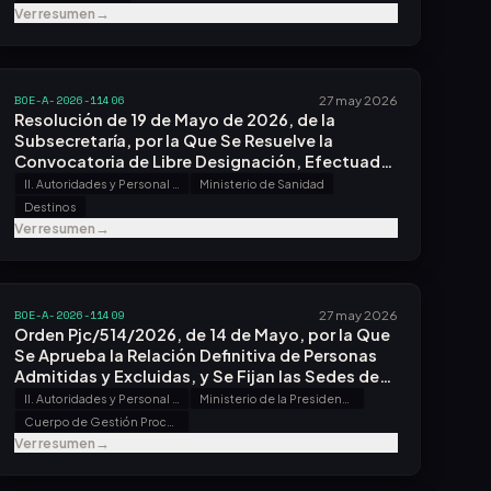
Ver resumen
→
BOE-A-2026-11406
27 may 2026
Resolución de 19 de Mayo de 2026, de la
Subsecretaría, por la Que Se Resuelve la
Convocatoria de Libre Designación, Efectuada
por Resolución de 6 de Abril de 2026.
II. Autoridades y Personal - A. Nombramientos, Situaciones e Incidencias
Ministerio de Sanidad
Destinos
Ver resumen
→
BOE-A-2026-11409
27 may 2026
Orden Pjc/514/2026, de 14 de Mayo, por la Que
Se Aprueba la Relación Definitiva de Personas
Admitidas y Excluidas, y Se Fijan las Sedes de
Examen del Proceso Selectivo para Acceso, por
II. Autoridades y Personal - B. Oposiciones y Concursos
Ministerio de la Presidencia, Justicia y Relaciones con las Cortes
Promoción Interna, Al Cuerpo de Gestión
Cuerpo de Gestión Procesal y Administrativa de la Administración de Justicia
Procesal y Administrativa de la Administración
Ver resumen
→
de Justicia, Convocado por Orden
Pjc/1572/2025, de 22 de Diciembre.