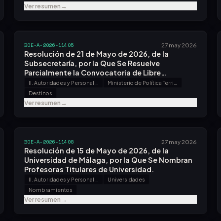
Ver resumen
→
BOE-A-2026-11405
27 may 2026
Resolución de 21 de Mayo de 2026, de la
Subsecretaría, por la Que Se Resuelve
Parcialmente la Convocatoria de Libre
Designación, Efectuada por Resolución de 4 de
II. Autoridades y Personal - A. Nombramientos, Situaciones e Incidencias
Ministerio de Política Territorial y Memoria Democrática
Marzo de 2026.
Destinos
Ver resumen
→
BOE-A-2026-11408
27 may 2026
Resolución de 15 de Mayo de 2026, de la
Universidad de Málaga, por la Que Se Nombran
Profesoras Titulares de Universidad.
II. Autoridades y Personal - A. Nombramientos, Situaciones e Incidencias
Universidades
Nombramientos
Ver resumen
→