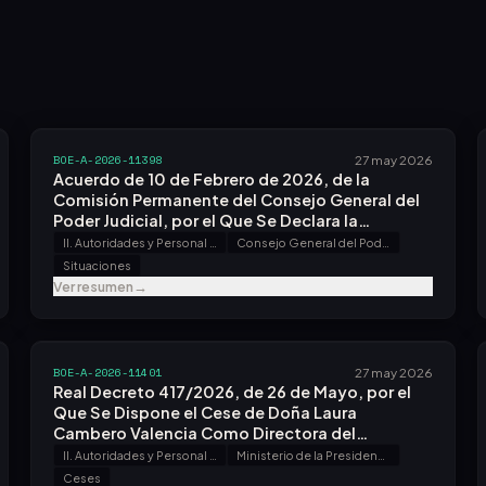
BOE-A-2026-11398
27 may 2026
Acuerdo de 10 de Febrero de 2026, de la
Comisión Permanente del Consejo General del
Poder Judicial, por el Que Se Declara la
Jubilación Forzosa de la Magistrada Doña María
II. Autoridades y Personal - A. Nombramientos, Situaciones e Incidencias
Consejo General del Poder Judicial
Dolores Muñoz Salvatierra.
Situaciones
Ver resumen
→
BOE-A-2026-11401
27 may 2026
Real Decreto 417/2026, de 26 de Mayo, por el
Que Se Dispone el Cese de Doña Laura
Cambero Valencia Como Directora del
Organismo Autónomo Centro de Estudios
II. Autoridades y Personal - A. Nombramientos, Situaciones e Incidencias
Ministerio de la Presidencia, Justicia y Relaciones con las Cortes
Jurídicos.
Ceses