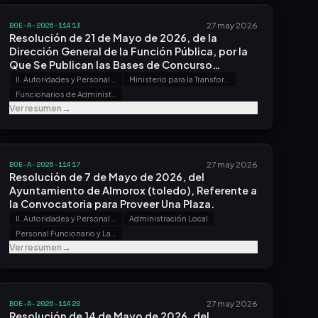
BOE-A-2026-11413
27 may 2026
Resolución de 21 de Mayo de 2026, de la
Dirección General de la Función Pública, por la
Que Se Publican las Bases de Concurso
Ordinario para los Años 2025 y 2026, y
II. Autoridades y Personal - B. Oposiciones y Concursos
Ministerio para la Transformación Digital y de la Función Pública
Convocatorias Específicas para la Provisión de
Funcionarios de Administración Local con Habilitación de Carácter Nacional
Puestos de Trabajo Reservados a Personal
Ver resumen
→
Funcionario de Administración Local con
Habilitación de Carácter Nacional.
BOE-A-2026-11417
27 may 2026
Resolución de 7 de Mayo de 2026, del
Ayuntamiento de Almorox (toledo), Referente a
la Convocatoria para Proveer Una Plaza.
II. Autoridades y Personal - B. Oposiciones y Concursos
Administración Local
Personal Funcionario y Laboral
Ver resumen
→
BOE-A-2026-11420
27 may 2026
Resolución de 14 de Mayo de 2026, del