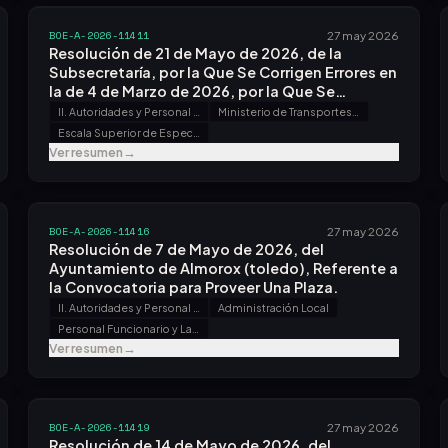
BOE-A-2026-11411
27 may 2026
Resolución de 21 de Mayo de 2026, de la
Subsecretaría, por la Que Se Corrigen Errores en
la de 4 de Marzo de 2026, por la Que Se
Convoca Proceso Selectivo para Ingreso, por el
II. Autoridades y Personal - B. Oposiciones y Concursos
Ministerio de Transportes y Movilidad Sostenible
Sistema General de Acceso Libre y Promoción
Escala Superior de Especialistas en Transporte, Infraestructuras y Seguridad de los Organismos Autónomos y las Agencias Estatales del Ministerio de Transportes, Movilidad y Agenda Urbana
Interna, en la Escala Superior de Especialistas
Ver resumen
→
en Transporte, Infraestructuras y Seguridad de
los Organismos Autónomos y las Agencias
Estatales del Ministerio de Transportes,
Movilidad y Agenda Urbana, Especialidad de
BOE-A-2026-11416
27 may 2026
Transporte, Movilidad e Infraestructuras.
Resolución de 7 de Mayo de 2026, del
Ayuntamiento de Almorox (toledo), Referente a
la Convocatoria para Proveer Una Plaza.
II. Autoridades y Personal - B. Oposiciones y Concursos
Administración Local
Personal Funcionario y Laboral
Ver resumen
→
BOE-A-2026-11419
27 may 2026
Resolución de 14 de Mayo de 2026, del