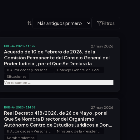
Filtros
BOE-A-2026-11399
27 may 2026
Acuerdo de 10 de Febrero de 2026, de la
Comisión Permanente del Consejo General del
Poder Judicial, por el Que Se Declara la
Jubilación Forzosa del Magistrado Don Ángel
II. Autoridades y Personal - A. Nombramientos, Situaciones e Incidencias
Consejo General del Poder Judicial
Márquez Romero.
Situaciones
Ver resumen
→
BOE-A-2026-11402
27 may 2026
Real Decreto 418/2026, de 26 de Mayo, por el
Que Se Nombra Director del Organismo
Autónomo Centro de Estudios Jurídicos a Don
Ignacio Sola Barleycorn.
II. Autoridades y Personal - A. Nombramientos, Situaciones e Incidencias
Ministerio de la Presidencia, Justicia y Relaciones con las Cortes
Nombramientos