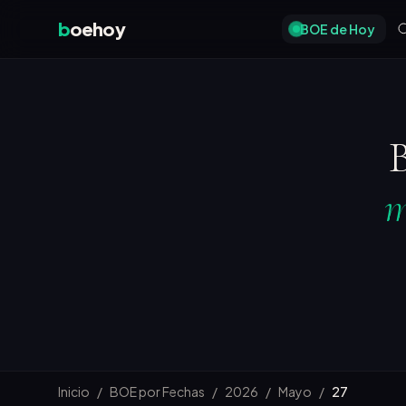
b
oehoy
BOE de Hoy
B
m
Inicio
/
BOE por Fechas
/
2026
/
Mayo
/
27