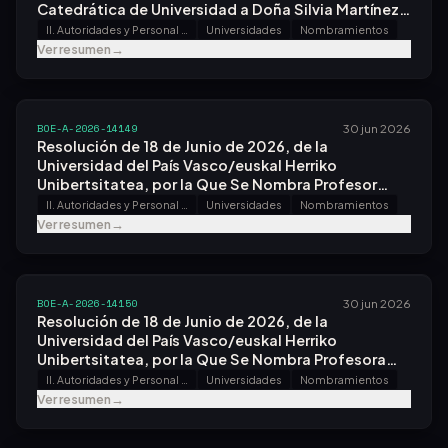
Catedrática de Universidad a Doña Silvia Martínez
Falquina.
II. Autoridades y Personal - A. Nombramientos, Situaciones e Incidencias
Universidades
Nombramientos
Ver resumen
→
BOE-A-2026-14149
30 jun 2026
Resolución de 18 de Junio de 2026, de la
Universidad del País Vasco/euskal Herriko
Unibertsitatea, por la Que Se Nombra Profesor
Titular de Universidad a Don Fernando Ruipérez
II. Autoridades y Personal - A. Nombramientos, Situaciones e Incidencias
Universidades
Nombramientos
Cillán.
Ver resumen
→
BOE-A-2026-14150
30 jun 2026
Resolución de 18 de Junio de 2026, de la
Universidad del País Vasco/euskal Herriko
Unibertsitatea, por la Que Se Nombra Profesora
Titular de Universidad a Doña Enara Zarrabeitia
II. Autoridades y Personal - A. Nombramientos, Situaciones e Incidencias
Universidades
Nombramientos
Bilbao.
Ver resumen
→