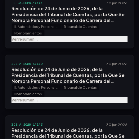
BOE-A-2026-14141
30 jun 2026
Resolución de 24 de Junio de 2026, de la
Presidencia del Tribunal de Cuentas, por la Que Se
Nombra Personal Funcionario de Carrera del
Cuerpo Superior de Auditores del Tribunal de
II. Autoridades y Personal - A. Nombramientos, Situaciones e Incidencias
Tribunal de Cuentas
Cuentas.
Nombramientos
Ver resumen
→
BOE-A-2026-14142
30 jun 2026
Resolución de 24 de Junio de 2026, de la
Presidencia del Tribunal de Cuentas, por la Que Se
Nombra Personal Funcionario de Carrera del
Cuerpo Superior de Letrados del Tribunal de
II. Autoridades y Personal - A. Nombramientos, Situaciones e Incidencias
Tribunal de Cuentas
Cuentas.
Nombramientos
Ver resumen
→
BOE-A-2026-14143
30 jun 2026
Resolución de 24 de Junio de 2026, de la
Presidencia del Tribunal de Cuentas, por la Que Se