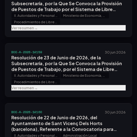
Subsecretaría, por la Que Se Convoca la Provisión
de Puestos de Trabajo por el Sistema de Libre
Designación, en las Oficinas Económicas y
II. Autoridades y Personal - B. Oposiciones y Concursos
Ministerio de Economía, Comercio y Empresa
Comerciales en el Exterior.
Procedimientos de Libre Designación
Ver resumen
→
BOE-A-2026-14159
30 jun 2026
Resolución de 23 de Junio de 2026, de la
Subsecretaría, por la Que Se Convoca la Provisión
de Puestos de Trabajo, por el Sistema de Libre
Designación, en las Oficinas Económicas y
II. Autoridades y Personal - B. Oposiciones y Concursos
Ministerio de Economía, Comercio y Empresa
Comerciales en el Exterior.
Procedimientos de Libre Designación
Ver resumen
→
BOE-A-2026-14160
30 jun 2026
Resolución de 22 de Junio de 2026, del
Ayuntamiento de Sant Vicenç Dels Horts
(barcelona), Referente a la Convocatoria para
Proveer Puesto de Trabajo por el Sistema de
II. Autoridades y Personal - B. Oposiciones y Concursos
Administración Local