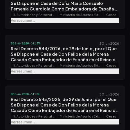
Se Dispone el Cese de Doña María Consuelo
Femenía Guardiola Como Embajadora de España
en el Reino de los Países Bajos.
II. Autoridades y Personal - A. Nombramientos, Situaciones e Incidencias
Ministerio de Asuntos Exteriores, Unión Europea y Cooperación
Ceses
Ver resumen
→
BOE-A-2026-14123
30 jun 2026
Real Decreto 544/2026, de 29 de Junio, por el Que
Se Dispone el Cese de Don Felipe de la Morena
Casado Como Embajador de España en el Reino de
Tailandia.
II. Autoridades y Personal - A. Nombramientos, Situaciones e Incidencias
Ministerio de Asuntos Exteriores, Unión Europea y Cooperación
Ceses
Ver resumen
→
BOE-A-2026-14124
30 jun 2026
Real Decreto 545/2026, de 29 de Junio, por el Que
Se Dispone el Cese de Don Felipe de la Morena
Casado Como Embajador de España en el Reino de
Camboya.
II. Autoridades y Personal - A. Nombramientos, Situaciones e Incidencias
Ministerio de Asuntos Exteriores, Unión Europea y Cooperación
Ceses
Ver resumen
→