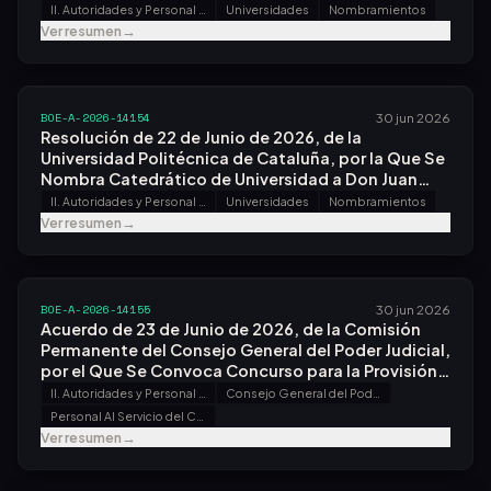
Pérez Vallés.
II. Autoridades y Personal - A. Nombramientos, Situaciones e Incidencias
Universidades
Nombramientos
Ver resumen
→
BOE-A-2026-14154
30 jun 2026
Resolución de 22 de Junio de 2026, de la
Universidad Politécnica de Cataluña, por la Que Se
Nombra Catedrático de Universidad a Don Juan
Carlos Cante Teran.
II. Autoridades y Personal - A. Nombramientos, Situaciones e Incidencias
Universidades
Nombramientos
Ver resumen
→
BOE-A-2026-14155
30 jun 2026
Acuerdo de 23 de Junio de 2026, de la Comisión
Permanente del Consejo General del Poder Judicial,
por el Que Se Convoca Concurso para la Provisión
de Puesto de Trabajo en el Servicio del Promotor de
II. Autoridades y Personal - B. Oposiciones y Concursos
Consejo General del Poder Judicial
la Acción Disciplinaria.
Personal Al Servicio del Consejo General del Poder Judicial
Ver resumen
→