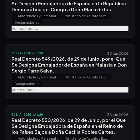
Se Designa Embajadora de España en la República
Democrática del Congo a Doña María de los
Ángeles García de Lara.
II. Autoridades y Personal - A. Nombramientos, Situaciones e Incidencias
Ministerio de Asuntos Exteriores, Unión Europea y Cooperación
Designaciones
Ver resumen
→
BOE-A-2026-14128
30 jun 2026
Real Decreto 549/2026, de 29 de Junio, por el Que
Se Designa Embajador de España en Malasia a Don
Sergio Farré Salvá.
II. Autoridades y Personal - A. Nombramientos, Situaciones e Incidencias
Ministerio de Asuntos Exteriores, Unión Europea y Cooperación
Designaciones
Ver resumen
→
BOE-A-2026-14129
30 jun 2026
Real Decreto 550/2026, de 29 de Junio, por el Que
Se Designa Embajadora de España en el Reino de
los Países Bajos a Doña Cecilia Robles Cartes.
II. Autoridades y Personal - A. Nombramientos, Situaciones e Incidencias
Ministerio de Asuntos Exteriores, Unión Europea y Cooperación