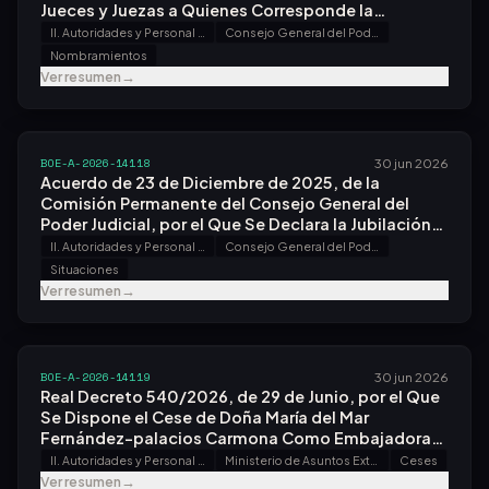
Jueces y Juezas a Quienes Corresponde la
Promoción por el Turno de Antigüedad.
II. Autoridades y Personal - A. Nombramientos, Situaciones e Incidencias
Consejo General del Poder Judicial
Nombramientos
Ver resumen
→
BOE-A-2026-14118
30 jun 2026
Acuerdo de 23 de Diciembre de 2025, de la
Comisión Permanente del Consejo General del
Poder Judicial, por el Que Se Declara la Jubilación
Voluntaria del Magistrado Don Alejandro Francisco
II. Autoridades y Personal - A. Nombramientos, Situaciones e Incidencias
Consejo General del Poder Judicial
Giménez Murria.
Situaciones
Ver resumen
→
BOE-A-2026-14119
30 jun 2026
Real Decreto 540/2026, de 29 de Junio, por el Que
Se Dispone el Cese de Doña María del Mar
Fernández-palacios Carmona Como Embajadora
de España en la República Federativa de Brasil.
II. Autoridades y Personal - A. Nombramientos, Situaciones e Incidencias
Ministerio de Asuntos Exteriores, Unión Europea y Cooperación
Ceses
Ver resumen
→