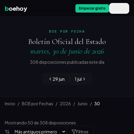
b
oehoy
Empezar gratis
Menú
BOE POR FECHA
Boletín Oficial del Estado
martes, 30 de junio de 2026
308 disposiciones publicadas este día
29 jun
1 jul
Inicio
/
BOE por Fechas
/
2026
/
Junio
/
30
Mostrando 50 de 308 disposiciones
Filtros