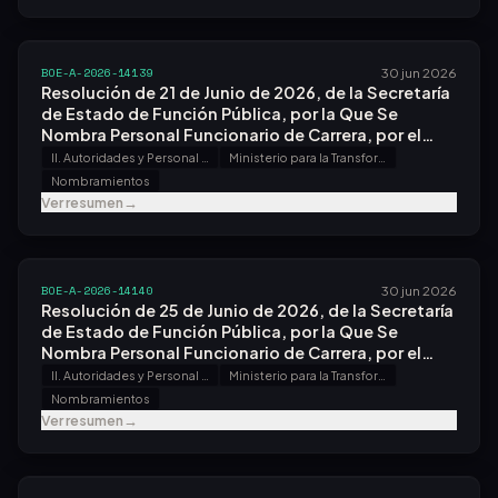
BOE-A-2026-14139
30 jun 2026
Resolución de 21 de Junio de 2026, de la Secretaría
de Estado de Función Pública, por la Que Se
Nombra Personal Funcionario de Carrera, por el
Sistema General de Acceso Libre, en la Escala
II. Autoridades y Personal - A. Nombramientos, Situaciones e Incidencias
Ministerio para la Transformación Digital y de la Función Pública
Superior de Especialistas en Transporte,
Nombramientos
Infraestructuras y Seguridad de los Organismos
Ver resumen
→
Autónomos y las Agencias Estatales del Ministerio
de Transportes, Movilidad y Agenda Urbana,
Especialidad Seguridad en el Transporte Aéreo.
BOE-A-2026-14140
30 jun 2026
Resolución de 25 de Junio de 2026, de la Secretaría
de Estado de Función Pública, por la Que Se
Nombra Personal Funcionario de Carrera, por el
Sistema General de Acceso Libre, del Cuerpo
II. Autoridades y Personal - A. Nombramientos, Situaciones e Incidencias
Ministerio para la Transformación Digital y de la Función Pública
Superior de Letrados de la Administración de la
Nombramientos
Seguridad Social.
Ver resumen
→