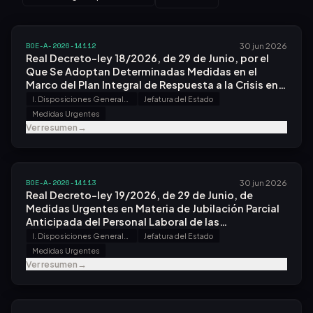
BOE-A-2026-14112
30 jun 2026
Real Decreto-ley 18/2026, de 29 de Junio, por el
Que Se Adoptan Determinadas Medidas en el
Marco del Plan Integral de Respuesta a la Crisis en
Oriente Medio.
I. Disposiciones Generales
Jefatura del Estado
Medidas Urgentes
Ver resumen
→
BOE-A-2026-14113
30 jun 2026
Real Decreto-ley 19/2026, de 29 de Junio, de
Medidas Urgentes en Materia de Jubilación Parcial
Anticipada del Personal Laboral de las
Administraciones Públicas y de Complemento de
I. Disposiciones Generales
Jefatura del Estado
Insularidad en Illes Balears.
Medidas Urgentes
Ver resumen
→