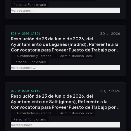
Concurso.
Personal Funcionario
Ver resumen
→
BOE-A-2026-14161
30 jun 2026
Resolución de 23 de Junio de 2026, del
Ayuntamiento de Leganés (madrid), Referente a la
Convocatoria para Proveer Puesto de Trabajo por el
Sistema de Concurso.
II. Autoridades y Personal - B. Oposiciones y Concursos
Administración Local
Personal Funcionario
Ver resumen
→
BOE-A-2026-14162
30 jun 2026
Resolución de 23 de Junio de 2026, del
Ayuntamiento de Salt (girona), Referente a la
Convocatoria para Proveer Puesto de Trabajo por el
Sistema de Concurso.
II. Autoridades y Personal - B. Oposiciones y Concursos
Administración Local
Personal Funcionario
Ver resumen
→