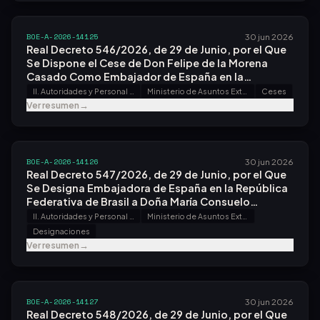
BOE-A-2026-14125
30 jun 2026
Real Decreto 546/2026, de 29 de Junio, por el Que
Se Dispone el Cese de Don Felipe de la Morena
Casado Como Embajador de España en la
República Democrática Popular de Laos.
II. Autoridades y Personal - A. Nombramientos, Situaciones e Incidencias
Ministerio de Asuntos Exteriores, Unión Europea y Cooperación
Ceses
Ver resumen
→
BOE-A-2026-14126
30 jun 2026
Real Decreto 547/2026, de 29 de Junio, por el Que
Se Designa Embajadora de España en la República
Federativa de Brasil a Doña María Consuelo
Femenía Guardiola.
II. Autoridades y Personal - A. Nombramientos, Situaciones e Incidencias
Ministerio de Asuntos Exteriores, Unión Europea y Cooperación
Designaciones
Ver resumen
→
BOE-A-2026-14127
30 jun 2026
Real Decreto 548/2026, de 29 de Junio, por el Que