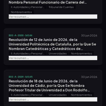
Nombra Personal Funcionario de Carrera del
Cuerpo Técnico de Auditoría y Control Externo del
II. Autoridades y Personal - A. Nombramientos, Situaciones e Incidencias
Tribunal de Cuentas
Tribunal de Cuentas.
Nombramientos
Ver resumen
→
BOE-A-2026-14144
30 jun 2026
Resolución de 12 de Junio de 2026, de la
Universidad Politécnica de Cataluña, por la Que Se
Nombran Catedráticas y Catedráticos de
Universidad.
II. Autoridades y Personal - A. Nombramientos, Situaciones e Incidencias
Universidades
Nombramientos
Ver resumen
→
BOE-A-2026-14145
30 jun 2026
Resolución de 18 de Junio de 2026, de la
Universidad de Cádiz, por la Que Se Nombra
Profesor Titular de Universidad a Don Rodolfo
Ostilla Monico.
II. Autoridades y Personal - A. Nombramientos, Situaciones e Incidencias
Universidades
Nombramientos
Ver resumen
→