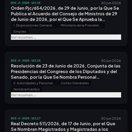
BOE-A-2026-14115
30 jun 2026
Orden Pjc/654/2026, de 29 de Junio, por la Que Se
Publica el Acuerdo del Consejo de Ministros de 29
de Junio de 2026, por el Que Se Aprueba la
Segunda Prórroga del Mecanismo Red de
I. Disposiciones Generales
Ministerio de la Presidencia, Justicia y Relaciones con las Cortes
Flexibilidad y Estabilización del Empleo para el
Empleo
Sector de la Fabricación de Vehículos de Motor,
Ver resumen
→
Activado por el Acuerdo del Consejo de Ministros
de 23 de Diciembre de 2024, de Conformidad con
el Artículo 47 Bis del Texto Refundido de la Ley del
Estatuto de los Trabajadores, Aprobado por el Real
BOE-A-2026-14116
30 jun 2026
Decreto Legislativo 2/2015, de 23 de Octubre.
Resolución de 23 de Junio de 2026, Conjunta de las
Presidencias del Congreso de los Diputados y del
Senado, por la Que Se Nombra Personal
Funcionario del Cuerpo de Asesores Facultativos
II. Autoridades y Personal - A. Nombramientos, Situaciones e Incidencias
Cortes Generales
de las Cortes Generales, Especialidad en
Nombramientos
Informática.
Ver resumen
→
BOE-A-2026-14117
30 jun 2026
Real Decreto 511/2026, de 17 de Junio, por el Que
Se Nombran Magistrados y Magistradas a los