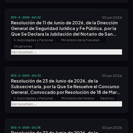
BOE-A-2026-14132
30 jun 2026
Resolución de 11 de Junio de 2026, de la Dirección
General de Seguridad Jurídica y Fe Pública, por la
Que Se Declara la Jubilación del Notario de San
Javier Don Pedro Facundo Garré Navarro.
II. Autoridades y Personal - A. Nombramientos, Situaciones e Incidencias
Ministerio de la Presidencia, Justicia y Relaciones con las Cortes
Situaciones
Ver resumen
→
BOE-A-2026-14133
30 jun 2026
Resolución de 23 de Junio de 2026, de la
Subsecretaría, por la Que Se Resuelve el Concurso
General, Convocado por Resolución de 18 de Marzo
de 2026, en los Servicios Periféricos de la
II. Autoridades y Personal - A. Nombramientos, Situaciones e Incidencias
Ministerio del Interior
Destinos
Secretaría General de Instituciones Penitenciarias.
Ver resumen
→
BOE-A-2026-14134
30 jun 2026
Resolución de 22 de Junio de 2026, de la