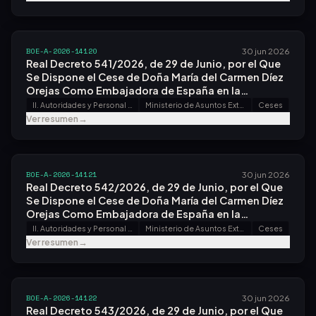
BOE-A-2026-14120
30 jun 2026
Real Decreto 541/2026, de 29 de Junio, por el Que
Se Dispone el Cese de Doña María del Carmen Díez
Orejas Como Embajadora de España en la
República Democrática del Congo.
II. Autoridades y Personal - A. Nombramientos, Situaciones e Incidencias
Ministerio de Asuntos Exteriores, Unión Europea y Cooperación
Ceses
Ver resumen
→
BOE-A-2026-14121
30 jun 2026
Real Decreto 542/2026, de 29 de Junio, por el Que
Se Dispone el Cese de Doña María del Carmen Díez
Orejas Como Embajadora de España en la
República del Congo.
II. Autoridades y Personal - A. Nombramientos, Situaciones e Incidencias
Ministerio de Asuntos Exteriores, Unión Europea y Cooperación
Ceses
Ver resumen
→
BOE-A-2026-14122
30 jun 2026
Real Decreto 543/2026, de 29 de Junio, por el Que