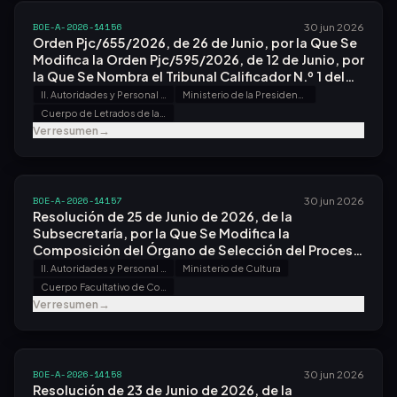
BOE-A-2026-14156
30 jun 2026
Orden Pjc/655/2026, de 26 de Junio, por la Que Se
Modifica la Orden Pjc/595/2026, de 12 de Junio, por
la Que Se Nombra el Tribunal Calificador N.º 1 del
Proceso Selectivo para Ingreso, por el Sistema
II. Autoridades y Personal - B. Oposiciones y Concursos
Ministerio de la Presidencia, Justicia y Relaciones con las Cortes
General de Acceso Libre y Promoción Interna, en el
Cuerpo de Letrados de la Administración de Justicia
Cuerpo de Letrados de la Administración de
Ver resumen
→
Justicia, Convocado por Orden Pjc/144/2026, de
24 de Febrero.
BOE-A-2026-14157
30 jun 2026
Resolución de 25 de Junio de 2026, de la
Subsecretaría, por la Que Se Modifica la
Composición del Órgano de Selección del Proceso
Selectivo para Ingreso, por el Sistema General de
II. Autoridades y Personal - B. Oposiciones y Concursos
Ministerio de Cultura
Acceso Libre y Promoción Interna, en el Cuerpo
Cuerpo Facultativo de Conservadores de Museos
Facultativo de Conservadores de Museos, y para el
Ver resumen
→
Cambio de Régimen Jurídico del Personal Laboral
Fijo Incluido en el Anexo Ii del Iv Convenio Único
para el Personal Laboral de la Administración
General del Estado, Convocado por Resolución de
BOE-A-2026-14158
30 jun 2026
18 de Diciembre de 2025.
Resolución de 23 de Junio de 2026, de la