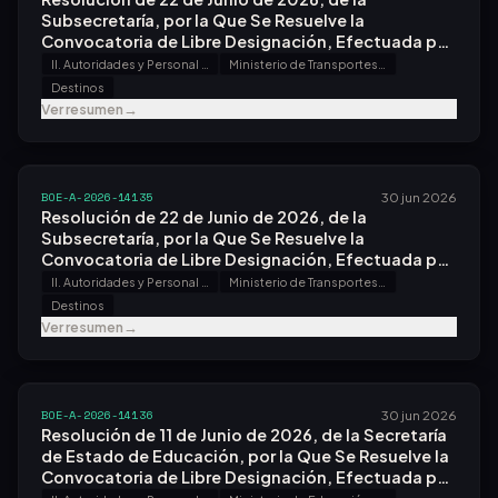
Subsecretaría, por la Que Se Resuelve la
Convocatoria de Libre Designación, Efectuada por
Resolución de 12 de Mayo de 2026.
II. Autoridades y Personal - A. Nombramientos, Situaciones e Incidencias
Ministerio de Transportes y Movilidad Sostenible
Destinos
Ver resumen
→
BOE-A-2026-14135
30 jun 2026
Resolución de 22 de Junio de 2026, de la
Subsecretaría, por la Que Se Resuelve la
Convocatoria de Libre Designación, Efectuada por
Resolución de 20 de Marzo de 2026.
II. Autoridades y Personal - A. Nombramientos, Situaciones e Incidencias
Ministerio de Transportes y Movilidad Sostenible
Destinos
Ver resumen
→
BOE-A-2026-14136
30 jun 2026
Resolución de 11 de Junio de 2026, de la Secretaría
de Estado de Educación, por la Que Se Resuelve la
Convocatoria de Libre Designación, Efectuada por