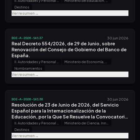
Resolución de 7 de Mayo de 2026.
II. Autoridades y Personal - A. Nombramientos, Situaciones e Incidencias
Ministerio de Educación, Formación Profesional y Deportes
Destinos
Ver resumen
→
BOE-A-2026-14137
30 jun 2026
Real Decreto 554/2026, de 29 de Junio, sobre
Renovación del Consejo de Gobierno del Banco de
España.
II. Autoridades y Personal - A. Nombramientos, Situaciones e Incidencias
Ministerio de Economía, Comercio y Empresa
Nombramientos
Ver resumen
→
BOE-A-2026-14138
30 jun 2026
Resolución de 23 de Junio de 2026, del Servicio
Español para la Internacionalización de la
Educación, por la Que Se Resuelve la Convocatoria
de Libre Designación, Efectuada por Resolución de
II. Autoridades y Personal - A. Nombramientos, Situaciones e Incidencias
Ministerio de Ciencia, Innovación y Universidades
19 de Marzo de 2026.
Destinos
Ver resumen
→