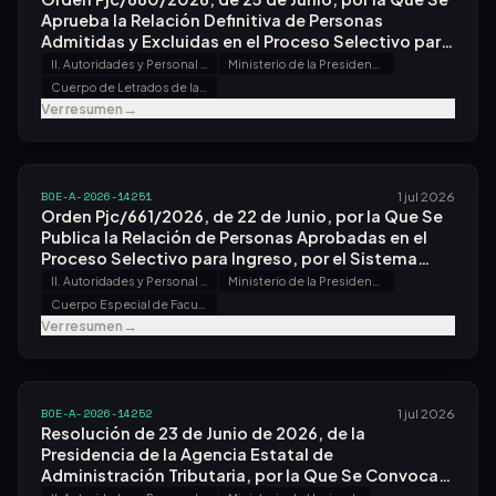
Aprueba la Relación Definitiva de Personas
Admitidas y Excluidas en el Proceso Selectivo para
Ingreso, por el Sistema General de Acceso Libre y
II. Autoridades y Personal - B. Oposiciones y Concursos
Ministerio de la Presidencia, Justicia y Relaciones con las Cortes
Promoción Interna, en el Cuerpo de Letrados de la
Cuerpo de Letrados de la Administración de Justicia
Administración de Justicia, Convocado por Orden
Ver resumen
→
Pjc/144/2026, de 24 de Febrero.
BOE-A-2026-14251
1 jul 2026
Orden Pjc/661/2026, de 22 de Junio, por la Que Se
Publica la Relación de Personas Aprobadas en el
Proceso Selectivo para Ingreso, por el Sistema
General de Acceso Libre y Promoción Interna, Al
II. Autoridades y Personal - B. Oposiciones y Concursos
Ministerio de la Presidencia, Justicia y Relaciones con las Cortes
Cuerpo Especial de Facultativos del Instituto
Cuerpo Especial de Facultativos del Instituto Nacional de Toxicología y Ciencias Forenses
Nacional de Toxicología y Ciencias Forenses,
Ver resumen
→
Convocado por Orden Pjc/1525/2024, de 10 de
Diciembre.
BOE-A-2026-14252
1 jul 2026
Resolución de 23 de Junio de 2026, de la
Presidencia de la Agencia Estatal de
Administración Tributaria, por la Que Se Convoca