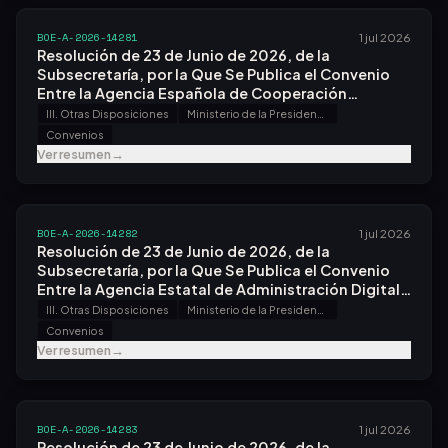
BOE-A-2026-14281
1 jul 2026
Resolución de 23 de Junio de 2026, de la
Subsecretaría, por la Que Se Publica el Convenio
Entre la Agencia Española de Cooperación
Internacional para el Desarrollo y la Oficina
III. Otras Disposiciones
Ministerio de la Presidencia, Justicia y Relaciones con las Cortes
Española de Patentes y Marcas, O.a., para la
Convenios
Realización de las Programaciones de
Ver resumen
→
Capacitación Técnica e Innovación del Programa
Intercoonecta.
BOE-A-2026-14282
1 jul 2026
Resolución de 23 de Junio de 2026, de la
Subsecretaría, por la Que Se Publica el Convenio
Entre la Agencia Estatal de Administración Digital
y el Ministerio de Hacienda, para la Prestación del
III. Otras Disposiciones
Ministerio de la Presidencia, Justicia y Relaciones con las Cortes
Servicio Distribuido de Nómina Estándar de la
Convenios
Administración General del Estado y el Servicio de
Ver resumen
→
Visualización de Nóminas Servinómina.
BOE-A-2026-14283
1 jul 2026
Resolución de 23 de Junio de 2026, de la