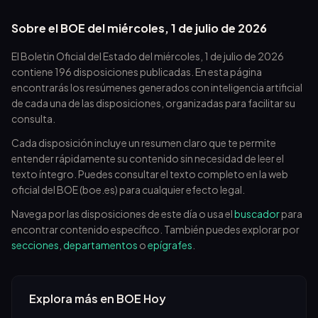
Sobre el BOE del
miércoles, 1 de julio de 2026
El Boletin Oficial del Estado del
miércoles, 1 de julio de 2026
contiene
196
disposiciones publicadas. En esta página
encontrarás los resúmenes generados con inteligencia artificial
de cada una de las disposiciones, organizadas para facilitar su
consulta.
Cada disposición incluye un resumen claro que te permite
entender rápidamente su contenido sin necesidad de leer el
texto íntegro. Puedes consultar el texto completo en la web
oficial del BOE (boe.es) para cualquier efecto legal.
Navega por las disposiciones de este día o usa el
buscador
para
encontrar contenido específico. También puedes explorar por
secciones
,
departamentos
o
epígrafes
.
Explora más en BOE Hoy