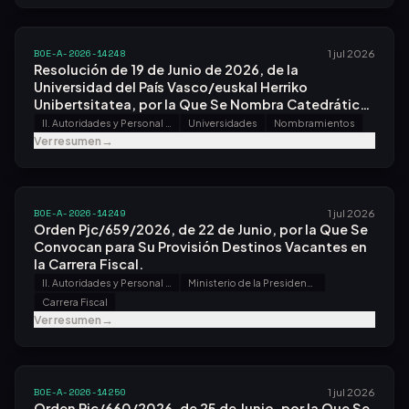
BOE-A-2026-14248
1 jul 2026
Resolución de 19 de Junio de 2026, de la
Universidad del País Vasco/euskal Herriko
Unibertsitatea, por la Que Se Nombra Catedrática
de Universidad a Doña Edurne Simón Magro.
II. Autoridades y Personal - A. Nombramientos, Situaciones e Incidencias
Universidades
Nombramientos
Ver resumen
→
BOE-A-2026-14249
1 jul 2026
Orden Pjc/659/2026, de 22 de Junio, por la Que Se
Convocan para Su Provisión Destinos Vacantes en
la Carrera Fiscal.
II. Autoridades y Personal - B. Oposiciones y Concursos
Ministerio de la Presidencia, Justicia y Relaciones con las Cortes
Carrera Fiscal
Ver resumen
→
BOE-A-2026-14250
1 jul 2026
Orden Pjc/660/2026, de 25 de Junio, por la Que Se