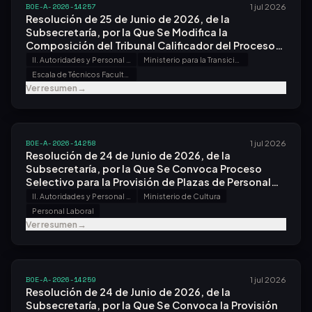
BOE-A-2026-14257
1 jul 2026
Resolución de 25 de Junio de 2026, de la
Subsecretaría, por la Que Se Modifica la
Composición del Tribunal Calificador del Proceso
Selectivo para el Ingreso, por el Sistema General
II. Autoridades y Personal - B. Oposiciones y Concursos
Ministerio para la Transición Ecológica y el Reto Demográfico
de Acceso Libre y Promoción Interna, en la Escala
Escala de Técnicos Facultativos Superiores de Organismos Autónomos del Ministerio de Medio Ambiente
de Técnicos Facultativos Superiores de
Ver resumen
→
Organismos Autónomos del Ministerio de Medio
Ambiente, Convocado por Resolución de 11 de
Diciembre de 2025.
BOE-A-2026-14258
1 jul 2026
Resolución de 24 de Junio de 2026, de la
Subsecretaría, por la Que Se Convoca Proceso
Selectivo para la Provisión de Plazas de Personal
Laboral Fijo, Fuera de Convenio, de Profesor Tutti
II. Autoridades y Personal - B. Oposiciones y Concursos
Ministerio de Cultura
(violín, Viola y Fagot-contrafagot) de la Orquesta
Personal Laboral
Nacional de España, y la Elaboración de Relaciones
Ver resumen
→
de Candidatos, Dependiente del Instituto
Nacional de las Artes Escénicas y de la Música.
BOE-A-2026-14259
1 jul 2026
Resolución de 24 de Junio de 2026, de la
Subsecretaría, por la Que Se Convoca la Provisión