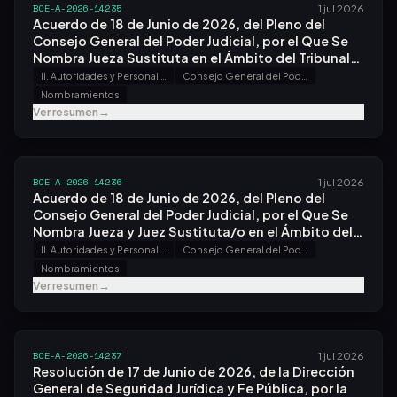
BOE-A-2026-14235
1 jul 2026
Acuerdo de 18 de Junio de 2026, del Pleno del
Consejo General del Poder Judicial, por el Que Se
Nombra Jueza Sustituta en el Ámbito del Tribunal
Superior de Justicia de Galicia para el Año Judicial
II. Autoridades y Personal - A. Nombramientos, Situaciones e Incidencias
Consejo General del Poder Judicial
2025/2026.
Nombramientos
Ver resumen
→
BOE-A-2026-14236
1 jul 2026
Acuerdo de 18 de Junio de 2026, del Pleno del
Consejo General del Poder Judicial, por el Que Se
Nombra Jueza y Juez Sustituta/o en el Ámbito del
Tribunal Superior de Justicia de Canarias para el
II. Autoridades y Personal - A. Nombramientos, Situaciones e Incidencias
Consejo General del Poder Judicial
Año Judicial 2025/2026.
Nombramientos
Ver resumen
→
BOE-A-2026-14237
1 jul 2026
Resolución de 17 de Junio de 2026, de la Dirección
General de Seguridad Jurídica y Fe Pública, por la