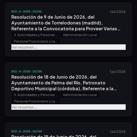
BOE-A-2026-14264
1 jul 2026
Resolución de 9 de Junio de 2026, del
Ayuntamiento de Torrelodones (madrid),
Referente a la Convocatoria para Proveer Varias
Plazas.
II. Autoridades y Personal - B. Oposiciones y Concursos
Administración Local
Personal Funcionario y Laboral
Ver resumen
→
BOE-A-2026-14265
1 jul 2026
Resolución de 18 de Junio de 2026, del
Ayuntamiento de Palma del Río, Patronato
Deportivo Municipal (córdoba), Referente a la
Convocatoria para Proveer Una Plaza.
II. Autoridades y Personal - B. Oposiciones y Concursos
Administración Local
Personal Funcionario y Laboral
Ver resumen
→
BOE-A-2026-14266
1 jul 2026
Resolución de 19 de Junio de 2026, del