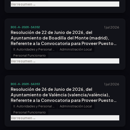
Ver resumen
→
BOE-A-2026-14262
1 jul 2026
Resolución de 22 de Junio de 2026, del
Ayuntamiento de Boadilla del Monte (madrid),
Referente a la Convocatoria para Proveer Puesto
de Trabajo por el Sistema de Concurso.
II. Autoridades y Personal - B. Oposiciones y Concursos
Administración Local
Personal Funcionario
Ver resumen
→
BOE-A-2026-14263
1 jul 2026
Resolución de 26 de Junio de 2026, del
Ayuntamiento de València (valencia/valència),
Referente a la Convocatoria para Proveer Puesto
de Trabajo por el Sistema de Libre Designación.
II. Autoridades y Personal - B. Oposiciones y Concursos
Administración Local
Personal Funcionario
Ver resumen
→