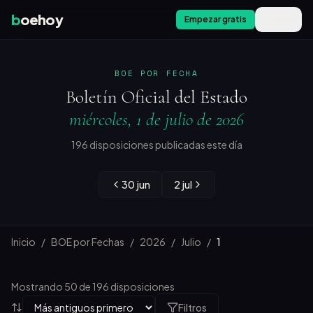
b
oehoy
Empezar gratis
Menú
BOE POR FECHA
Boletín Oficial del Estado
miércoles, 1 de julio de 2026
196 disposiciones publicadas este día
30 jun
2 jul
Inicio
/
BOE por Fechas
/
2026
/
Julio
/
1
Mostrando 50 de 196 disposiciones
Filtros