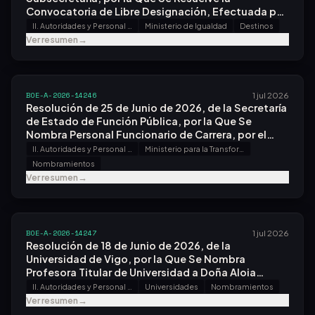
Convocatoria de Libre Designación, Efectuada por
Resolución de 5 de Mayo de 2026, en el Instituto
II. Autoridades y Personal - A. Nombramientos, Situaciones e Incidencias
Ministerio de Igualdad
Destinos
de las Mujeres, O.a.
Ver resumen
→
BOE-A-2026-14246
1 jul 2026
Resolución de 25 de Junio de 2026, de la Secretaría
de Estado de Función Pública, por la Que Se
Nombra Personal Funcionario de Carrera, por el
Sistema de Promoción Interna, del Cuerpo
II. Autoridades y Personal - A. Nombramientos, Situaciones e Incidencias
Ministerio para la Transformación Digital y de la Función Pública
Administrativo de la Administración de la
Nombramientos
Seguridad Social.
Ver resumen
→
BOE-A-2026-14247
1 jul 2026
Resolución de 18 de Junio de 2026, de la
Universidad de Vigo, por la Que Se Nombra
Profesora Titular de Universidad a Doña Aloia
Romaní Pérez.
II. Autoridades y Personal - A. Nombramientos, Situaciones e Incidencias
Universidades
Nombramientos
Ver resumen
→