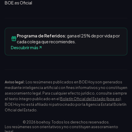
BOE.es Oficial
Programa de Referidos:
gana el 25% de por vida por
cada colega que recomiendes.
Descubrir más
Aviso legal:
Los resúmenes publicados en BOE Hoy son generados
mediante inteligencia artificial con fines informativos y no constituyen
asesoramiento legal. Para cualquier efecto jurídico, consulte siempre
el texto íntegro publicado en el
Boletín Oficial del Estado (boe.es)
.
BOE Hoy no está afiliado ni patrocinado por la Agencia Estatal Boletín
Oficial del Estado.
©
2026
boehoy. Todos los derechos reservados.
Los resúmenes son orientativos y no constituyen asesoramiento
legal.