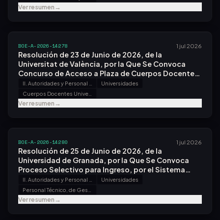
Ver resumen
→
BOE-A-2026-14278
1 jul 2026
Resolución de 23 de Junio de 2026, de la
Universitat de València, por la Que Se Convoca
Concurso de Acceso a Plaza de Cuerpos Docentes
Universitarios.
II. Autoridades y Personal - B. Oposiciones y Concursos
Universidades
Cuerpos Docentes Universitarios
Ver resumen
→
BOE-A-2026-14280
1 jul 2026
Resolución de 25 de Junio de 2026, de la
Universidad de Granada, por la Que Se Convoca
Proceso Selectivo para Ingreso, por el Sistema
General de Acceso Libre, en la Escala Auxiliar de
II. Autoridades y Personal - B. Oposiciones y Concursos
Universidades
Servicios Generales.
Personal Técnico, de Gestión y de Administración y Servicios
Ver resumen
→