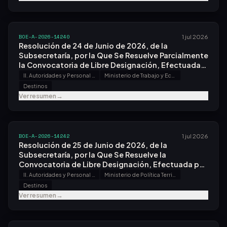
BOE-A-2026-14240
1 jul 2026
Resolución de 24 de Junio de 2026, de la
Subsecretaría, por la Que Se Resuelve Parcialmente
la Convocatoria de Libre Designación, Efectuada
por Resolución de 18 de Marzo de 2026, en las
II. Autoridades y Personal - A. Nombramientos, Situaciones e Incidencias
Ministerio de Trabajo y Economía Social
Consejerías de Trabajo, Migraciones y Seguridad
Destinos
Social.
Ver resumen
→
BOE-A-2026-14242
1 jul 2026
Resolución de 25 de Junio de 2026, de la
Subsecretaría, por la Que Se Resuelve la
Convocatoria de Libre Designación, Efectuada por
Resolución de 29 de Enero de 2026.
II. Autoridades y Personal - A. Nombramientos, Situaciones e Incidencias
Ministerio de Política Territorial y Memoria Democrática
Destinos
Ver resumen
→