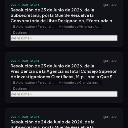
BOE-A-2026-14243
1 jul 2026
Resolución de 23 de Junio de 2026, de la
Subsecretaría, por la Que Se Resuelve la
Convocatoria de Libre Designación, Efectuada por
Resolución de 13 de Marzo de 2026.
II. Autoridades y Personal - A. Nombramientos, Situaciones e Incidencias
Ministerio de Vivienda y Agenda Urbana
Destinos
Ver resumen
→
BOE-A-2026-14244
1 jul 2026
Resolución de 23 de Junio de 2026, de la
Presidencia de la Agencia Estatal Consejo Superior
de Investigaciones Científicas, M.p., por la Que Se
Resuelve el Concurso General, Convocado por
II. Autoridades y Personal - A. Nombramientos, Situaciones e Incidencias
Ministerio de Ciencia, Innovación y Universidades
Resolución de 6 de Abril de 2026.
Destinos
Ver resumen
→
BOE-A-2026-14245
1 jul 2026
Resolución de 24 de Junio de 2026, de la
Subsecretaría, por la Que Se Resuelve la