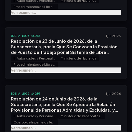
la Provisión de Puestos de Trabajo por el Sistema
II. Autoridades y Personal - B. Oposiciones y Concursos
Ministerio de Hacienda
de Libre Designación.
Procedimientos de Libre Designación
Ver resumen
→
BOE-A-2026-14253
1 jul 2026
Resolución de 23 de Junio de 2026, de la
Subsecretaría, por la Que Se Convoca la Provisión
de Puesto de Trabajo por el Sistema de Libre
Designación.
II. Autoridades y Personal - B. Oposiciones y Concursos
Ministerio de Hacienda
Procedimientos de Libre Designación
Ver resumen
→
BOE-A-2026-14254
1 jul 2026
Resolución de 24 de Junio de 2026, de la
Subsecretaría, por la Que Se Aprueba la Relación
Provisional de Personas Admitidas y Excluidas, y
Se Anuncia Fecha, Hora y Lugar de Celebración del
II. Autoridades y Personal - B. Oposiciones y Concursos
Ministerio de Transportes y Movilidad Sostenible
Primer Ejercicio del Proceso Selectivo para Ingreso,
Cuerpo de Ingenieros Técnicos Aeronáuticos
por el Sistema General de Acceso Libre, en el
Ver resumen
→