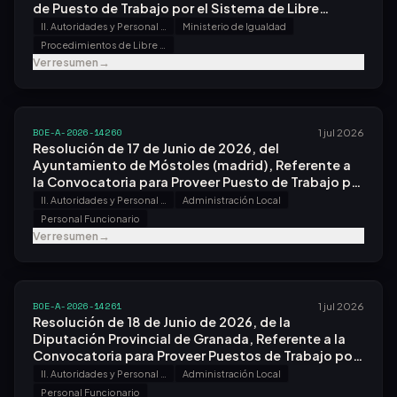
de Puesto de Trabajo por el Sistema de Libre
Designación, en el Instituto de las Mujeres, O.a.
II. Autoridades y Personal - B. Oposiciones y Concursos
Ministerio de Igualdad
Procedimientos de Libre Designación
Ver resumen
→
BOE-A-2026-14260
1 jul 2026
Resolución de 17 de Junio de 2026, del
Ayuntamiento de Móstoles (madrid), Referente a
la Convocatoria para Proveer Puesto de Trabajo por
el Sistema de Libre Designación.
II. Autoridades y Personal - B. Oposiciones y Concursos
Administración Local
Personal Funcionario
Ver resumen
→
BOE-A-2026-14261
1 jul 2026
Resolución de 18 de Junio de 2026, de la
Diputación Provincial de Granada, Referente a la
Convocatoria para Proveer Puestos de Trabajo por
el Sistema de Libre Designación.
II. Autoridades y Personal - B. Oposiciones y Concursos
Administración Local
Personal Funcionario