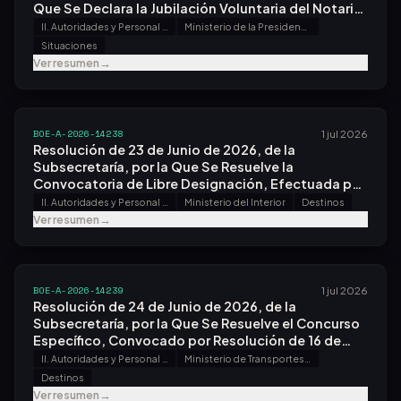
Que Se Declara la Jubilación Voluntaria del Notario
de Mérida, Don Francisco de Borja Igartua Fesser.
II. Autoridades y Personal - A. Nombramientos, Situaciones e Incidencias
Ministerio de la Presidencia, Justicia y Relaciones con las Cortes
Situaciones
Ver resumen
→
BOE-A-2026-14238
1 jul 2026
Resolución de 23 de Junio de 2026, de la
Subsecretaría, por la Que Se Resuelve la
Convocatoria de Libre Designación, Efectuada por
Resolución de 6 de Mayo de 2026.
II. Autoridades y Personal - A. Nombramientos, Situaciones e Incidencias
Ministerio del Interior
Destinos
Ver resumen
→
BOE-A-2026-14239
1 jul 2026
Resolución de 24 de Junio de 2026, de la
Subsecretaría, por la Que Se Resuelve el Concurso
Específico, Convocado por Resolución de 16 de
Enero de 2026.
II. Autoridades y Personal - A. Nombramientos, Situaciones e Incidencias
Ministerio de Transportes y Movilidad Sostenible
Destinos
Ver resumen
→